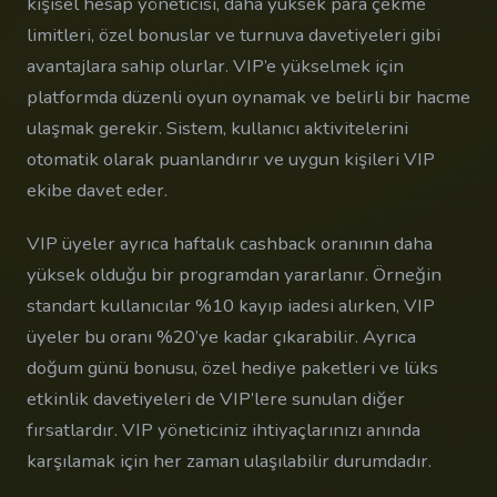
kişisel hesap yöneticisi, daha yüksek para çekme
limitleri, özel bonuslar ve turnuva davetiyeleri gibi
avantajlara sahip olurlar. VIP’e yükselmek için
platformda düzenli oyun oynamak ve belirli bir hacme
ulaşmak gerekir. Sistem, kullanıcı aktivitelerini
otomatik olarak puanlandırır ve uygun kişileri VIP
ekibe davet eder.
VIP üyeler ayrıca haftalık cashback oranının daha
yüksek olduğu bir programdan yararlanır. Örneğin
standart kullanıcılar %10 kayıp iadesi alırken, VIP
üyeler bu oranı %20’ye kadar çıkarabilir. Ayrıca
doğum günü bonusu, özel hediye paketleri ve lüks
etkinlik davetiyeleri de VIP’lere sunulan diğer
fırsatlardır. VIP yöneticiniz ihtiyaçlarınızı anında
karşılamak için her zaman ulaşılabilir durumdadır.