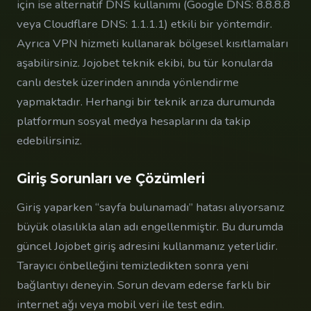
için ise alternatif DNS kullanımı (Google DNS: 8.8.8.8
veya Cloudflare DNS: 1.1.1.1) etkili bir yöntemdir.
Ayrıca VPN hizmeti kullanarak bölgesel kısıtlamaları
aşabilirsiniz. Jojobet teknik ekibi, bu tür konularda
canlı destek üzerinden anında yönlendirme
yapmaktadır. Herhangi bir teknik arıza durumunda
platformun sosyal medya hesaplarını da takip
edebilirsiniz.
Giriş Sorunları ve Çözümleri
Giriş yaparken “sayfa bulunamadı” hatası alıyorsanız
büyük olasılıkla alan adı engellenmiştir. Bu durumda
güncel Jojobet giriş adresini kullanmanız yeterlidir.
Tarayıcı önbelleğini temizledikten sonra yeni
bağlantıyı deneyin. Sorun devam ederse farklı bir
internet ağı veya mobil veri ile test edin.