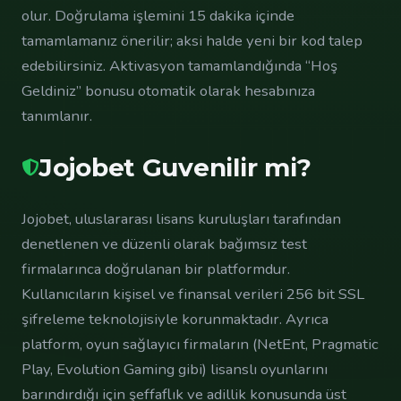
olur. Doğrulama işlemini 15 dakika içinde
tamamlamanız önerilir; aksi halde yeni bir kod talep
edebilirsiniz. Aktivasyon tamamlandığında “Hoş
Geldiniz” bonusu otomatik olarak hesabınıza
tanımlanır.
Jojobet Guvenilir mi?
Jojobet, uluslararası lisans kuruluşları tarafından
denetlenen ve düzenli olarak bağımsız test
firmalarınca doğrulanan bir platformdur.
Kullanıcıların kişisel ve finansal verileri 256 bit SSL
şifreleme teknolojisiyle korunmaktadır. Ayrıca
platform, oyun sağlayıcı firmaların (NetEnt, Pragmatic
Play, Evolution Gaming gibi) lisanslı oyunlarını
barındırdığı için şeffaflık ve adillik konusunda üst