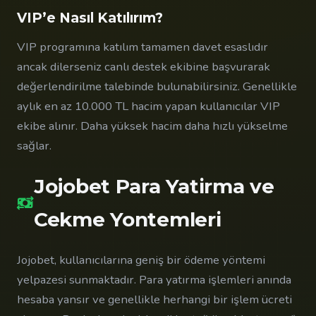
VIP’e Nasıl Katılırım?
VIP programına katılım tamamen davet esaslıdır
ancak dilerseniz canlı destek ekibine başvurarak
değerlendirilme talebinde bulunabilirsiniz. Genellikle
aylık en az 10.000 TL hacim yapan kullanıcılar VIP
ekibe alınır. Daha yüksek hacim daha hızlı yükselme
sağlar.
Jojobet Para Yatirma ve
Cekme Yontemleri
Jojobet, kullanıcılarına geniş bir ödeme yöntemi
yelpazesi sunmaktadır. Para yatırma işlemleri anında
hesaba yansır ve genellikle herhangi bir işlem ücreti