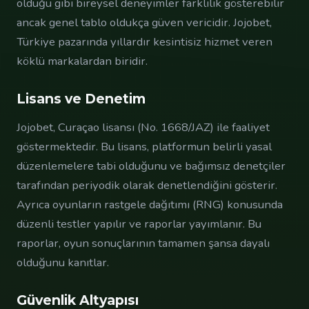
olduğu gibi bireysel deneyimler farklılık gösterebilir
ancak genel tablo oldukça güven vericidir. Jojobet,
Türkiye pazarında yıllardır kesintisiz hizmet veren
köklü markalardan biridir.
Lisans ve Denetim
Jojobet, Curaçao lisansı (No. 1668/JAZ) ile faaliyet
göstermektedir. Bu lisans, platformun belirli yasal
düzenlemelere tabi olduğunu ve bağımsız denetçiler
tarafından periyodik olarak denetlendiğini gösterir.
Ayrıca oyunların rastgele dağıtımı (RNG) konusunda
düzenli testler yapılır ve raporlar yayımlanır. Bu
raporlar, oyun sonuçlarının tamamen şansa dayalı
olduğunu kanıtlar.
Güvenlik Altyapısı