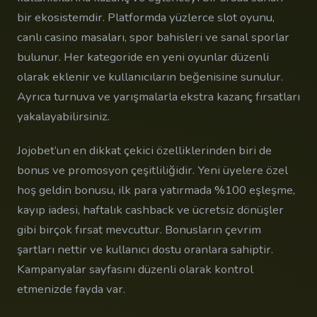
bir ekosistemdir. Platformda yüzlerce slot oyunu,
canlı casino masaları, spor bahisleri ve sanal sporlar
bulunur. Her kategoride en yeni oyunlar düzenli
olarak eklenir ve kullanıcıların beğenisine sunulur.
Ayrıca turnuva ve yarışmalarla ekstra kazanç fırsatları
yakalayabilirsiniz.
Jojobet’un en dikkat çekici özelliklerinden biri de
bonus ve promosyon çeşitliliğidir. Yeni üyelere özel
hoş geldin bonusu, ilk para yatırmada %100 eşleşme,
kayıp iadesi, haftalık cashback ve ücretsiz dönüşler
gibi birçok fırsat mevcuttur. Bonusların çevrim
şartları nettir ve kullanıcı dostu oranlara sahiptir.
Kampanyalar sayfasını düzenli olarak kontrol
etmenizde fayda var.