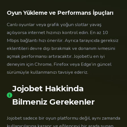
Oyun Yükleme ve Performans İpuçları
Canlı oyunlar veya grafik yoğun slotlar yavaş
açılıyorsa internet hızınızı kontrol edin. En az 10
Mbps bağlantı hızı önerilir. Ayrıca tarayıcıda gereksiz
eklentileri devre dışı bırakmak ve donanım ivmesini
açmak performansı artıracaktır. Jojobet’u en iyi
deneyim için Chrome, Firefox veya Edge’in güncel
sürümüyle kullanmanızı tavsiye ederiz.
Jojobet Hakkinda
Bilmeniz Gerekenler
Jojobet sadece bir oyun platformu değil, aynı zamanda
kullanıcılarına kazanç ve eğlenceyi bir arada sunan