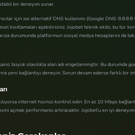
stabil bir deneyim sunar.
ılar için ise alternatif DNS kullanımı (Google DNS: 8.8.8.8 v
l kısıtlamaları aşabilirsiniz. Jojobet teknik ekibi, bu tür k
rıza durumunda platformun sosyal medya hesaplarını da takip
sanız büyük olasılıkla alan adı engellenmiştir. Bu durumda gün
nra yeni bağlantıyı deneyin. Sorun devam ederse farklı bir int
arı
lıyorsa internet hızınızı kontrol edin. En az 10 Mbps bağlantı
sini açmak performansı artıracaktır. Jojobet’u en iyi deneyi