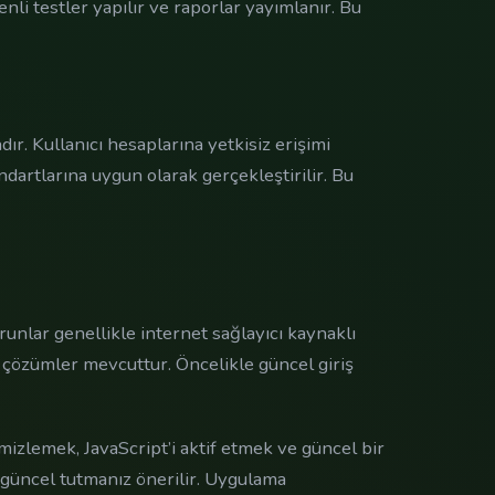
li testler yapılır ve raporlar yayımlanır. Bu
r. Kullanıcı hesaplarına yetkisiz erişimi
dartlarına uygun olarak gerçekleştirilir. Bu
runlar genellikle internet sağlayıcı kaynaklı
k çözümler mevcuttur. Öncelikle güncel giriş
mizlemek, JavaScript’i aktif etmek ve güncel bir
i güncel tutmanız önerilir. Uygulama