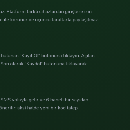
uz. Platform farklı cihazlardan girişlere izin
me ile korunur ve üçüncü taraflarla paylaşılmaz.
 bulunan “Kayıt Ol” butonuna tıklayın. Açılan
rı. Son olarak “Kaydol” butonuna tıklayarak
 SMS yoluyla gelir ve 6 haneli bir sayıdan
erilir; aksi halde yeni bir kod talep