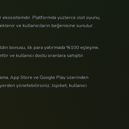
r ekosistemdir. Platformda yüzlerce slot oyunu,
eklenir ve kullanıcıların beğenisine sunulur.
geldin bonusu, ilk para yatırmada %100 eşleşme,
ttir ve kullanıcı dostu oranlara sahiptir.
ulama, App Store ve Google Play üzerinden
yerden yönetebilirsiniz. Jojobet, kullanıcı