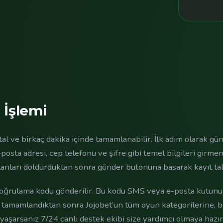
 İşlemi
al ve birkaç dakika içinde tamamlanabilir. İlk adım olarak gü
e-posta adresi, cep telefonu ve şifre gibi temel bilgileri gi
anları doldurduktan sonra gönder butonuna basarak kayıt talebi
doğrulama kodu gönderilir. Bu kodu SMS veya e-posta kutunuzda
yon tamamlandıktan sonra Jojobet’un tüm oyun kategorilerine, 
 yaşarsanız 7/24 canlı destek ekibi size yardımcı olmaya hazır