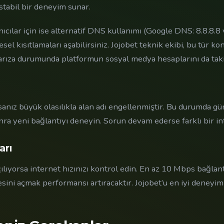
stabil bir deneyim sunar.
ılar için ise alternatif DNS kullanımı (Google DNS: 8.8.8.8 v
l kısıtlamaları aşabilirsiniz. Jojobet teknik ekibi, bu tür k
rıza durumunda platformun sosyal medya hesaplarını da takip
sanız büyük olasılıkla alan adı engellenmiştir. Bu durumda gün
nra yeni bağlantıyı deneyin. Sorun devam ederse farklı bir int
arı
lıyorsa internet hızınızı kontrol edin. En az 10 Mbps bağlantı
sini açmak performansı artıracaktır. Jojobet’u en iyi deneyi