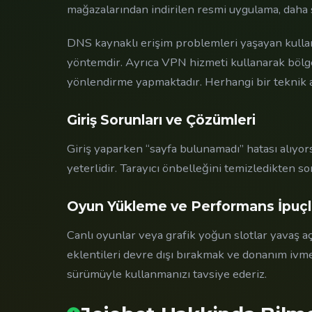
mağazalarından indirilen resmi uygulama, daha 
DNS kaynaklı erişim problemleri yaşayan kullanıc
yöntemdir. Ayrıca VPN hizmeti kullanarak bölgese
yönlendirme yapmaktadır. Herhangi bir teknik a
Giriş Sorunları ve Çözümleri
Giriş yaparken “sayfa bulunamadı” hatası alıyor
yeterlidir. Tarayıcı önbelleğini temizledikten so
Oyun Yükleme ve Performans İpuçl
Canlı oyunlar veya grafik yoğun slotlar yavaş açı
eklentileri devre dışı bırakmak ve donanım ivme
sürümüyle kullanmanızı tavsiye ederiz.