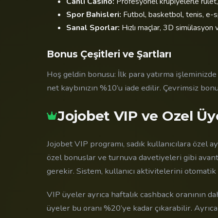
Canlı Casino:
Profesyonel krupiyelerle rulet,
Spor Bahisleri:
Futbol, basketbol, tenis, e-s
Sanal Sporlar:
Hızlı maçlar, 3D simülasyon v
Bonus Çeşitleri ve Şartları
Hoş geldin bonusu: İlk para yatırma işleminizde
net kaybınızın %10’u iade edilir. Çevrimsiz bonu
Jojobet VIP ve Ozel Üy
Jojobet VIP programı, sadık kullanıcılara özel ay
özel bonuslar ve turnuva davetiyeleri gibi avan
gerekir. Sistem, kullanıcı aktivitelerini otomati
VIP üyeler ayrıca haftalık cashback oranının da
üyeler bu oranı %20’ye kadar çıkarabilir. Ayrıc