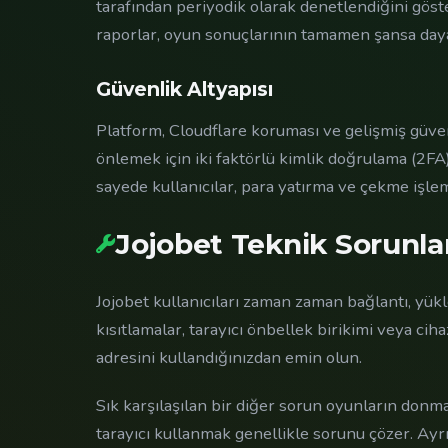
tarafından periyodik olarak denetlendiğini göste
raporlar, oyun sonuçlarının tamamen şansa daya
Güvenlik Altyapısı
Platform, Cloudflare koruması ve gelişmiş güvenl
önlemek için iki faktörlü kimlik doğrulama (2FA
sayede kullanıcılar, para yatırma ve çekme işle
Jojobet Teknik Sorunla
Jojobet kullanıcıları zaman zaman bağlantı, yükl
kısıtlamalar, tarayıcı önbellek birikimi veya c
adresini kullandığınızdan emin olun.
Sık karşılaşılan bir diğer sorun oyunların donma
tarayıcı kullanmak genellikle sorunu çözer. Ayrı