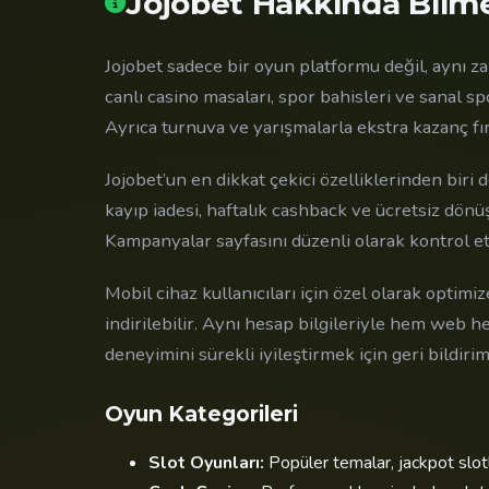
Jojobet Hakkinda Bilm
Jojobet sadece bir oyun platformu değil, aynı z
canlı casino masaları, spor bahisleri ve sanal s
Ayrıca turnuva ve yarışmalarla ekstra kazanç fırs
Jojobet’un en dikkat çekici özelliklerinden biri
kayıp iadesi, haftalık cashback ve ücretsiz dönüş
Kampanyalar sayfasını düzenli olarak kontrol e
Mobil cihaz kullanıcıları için özel olarak opt
indirilebilir. Aynı hesap bilgileriyle hem web he
deneyimini sürekli iyileştirmek için geri bildiriml
Oyun Kategorileri
Slot Oyunları:
Popüler temalar, jackpot slotl