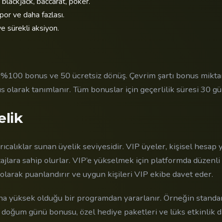
 blackjack, baccarat, poker.
por ve daha fazlası.
e sürekli aksiyon.
 %100 bonus ve 50 ücretsiz dönüş. Çevrim şartı bonus miktarı
s olarak tanımlanır. Tüm bonuslar için geçerlilik süresi 30 g
elik
rıcalıklar sunan üyelik seviyesidir. VIP üyeler, kişisel hesap 
tajlara sahip olurlar. VIP’e yükselmek için platformda düzen
k olarak puanlandırır ve uygun kişileri VIP ekibe davet eder.
ha yüksek olduğu bir programdan yararlanır. Örneğin standart
a doğum günü bonusu, özel hediye paketleri ve lüks etkinlik d