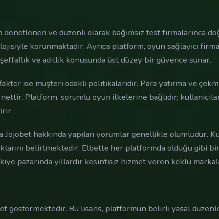
dan denetlenen ve düzenli olarak bağımsız test firmalarınca doğ
lojisiyle korunmaktadır. Ayrıca platform, oyun sağlayıcı firm
n şeffaflık ve adillik konusunda üst düzey bir güvence sunar.
aktör ise müşteri odaklı politikalarıdır. Para yatırma ve çekme
arı nettir. Platform, sorumlu oyun ilkelerine bağlıdır; kullanıcı
rir.
 Jojobet hakkında yapılan yorumlar genellikle olumludur. Kull
larını belirtmektedir. Elbette her platformda olduğu gibi bir
rkiye pazarında yıllardır kesintisiz hizmet veren köklü markala
iyet göstermektedir. Bu lisans, platformun belirli yasal düze