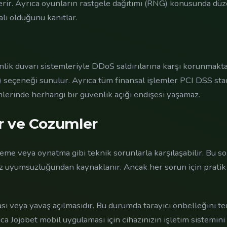
rir. Ayrıca oyunların rastgele dağıtımı (RNG) konusunda düzen
lı olduğunu kanıtlar.
ik duvarı sistemleriyle DDoS saldırılarına karşı korunmaktadı
) seçeneği sunulur. Ayrıca tüm finansal işlemler PCI DSS stan
mlerinde herhangi bir güvenlik açığı endişesi yaşamaz.
r ve Cozumler
eme veya oynatma gibi teknik sorunlarla karşılaşabilir. Bu so
ihaz uyumsuzluğundan kaynaklanır. Ancak her sorun için prati
sı veya yavaş açılmasıdır. Bu durumda tarayıcı önbelleğini te
ca Jojobet mobil uygulaması için cihazınızın işletim sistemin