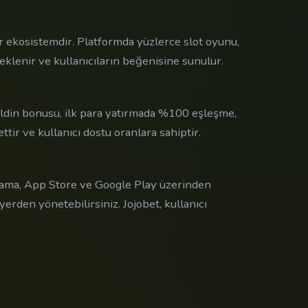
r ekosistemdir. Platformda yüzlerce slot oyunu,
eklenir ve kullanıcıların beğenisine sunulur.
geldin bonusu, ilk para yatırmada %100 eşleşme,
ttir ve kullanıcı dostu oranlara sahiptir.
ulama, App Store ve Google Play üzerinden
yerden yönetebilirsiniz. Jojobet, kullanıcı