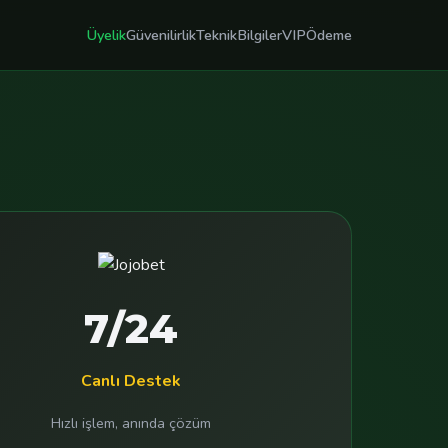
Üyelik
Güvenilirlik
Teknik
Bilgiler
VIP
Ödeme
7/24
Canlı Destek
Hızlı işlem, anında çözüm