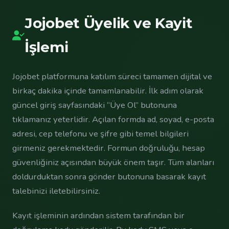
Jojobet Üyelik ve Kayit
İşlemi
Jojobet platformuna katılım süreci tamamen dijital ve
birkaç dakika içinde tamamlanabilir. İlk adım olarak
güncel giriş sayfasındaki “Üye Ol” butonuna
tıklamanız yeterlidir. Açılan formda ad, soyad, e-posta
adresi, cep telefonu ve şifre gibi temel bilgileri
girmeniz gerekmektedir. Formun doğruluğu, hesap
güvenliğiniz açısından büyük önem taşır. Tüm alanları
doldurduktan sonra gönder butonuna basarak kayıt
talebinizi iletebilirsiniz.
Kayıt işleminin ardından sistem tarafından bir