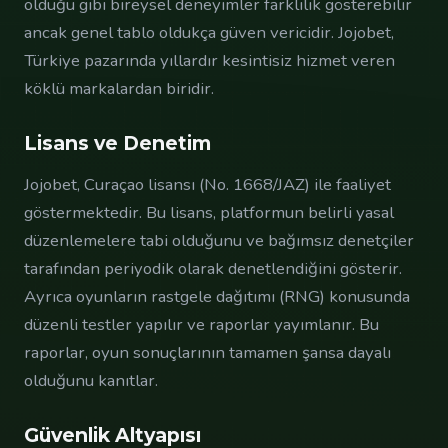
olduğu gibi bireysel deneyimler farklılık gösterebilir
ancak genel tablo oldukça güven vericidir. Jojobet,
Türkiye pazarında yıllardır kesintisiz hizmet veren
köklü markalardan biridir.
Lisans ve Denetim
Jojobet, Curaçao lisansı (No. 1668/JAZ) ile faaliyet
göstermektedir. Bu lisans, platformun belirli yasal
düzenlemelere tabi olduğunu ve bağımsız denetçiler
tarafından periyodik olarak denetlendiğini gösterir.
Ayrıca oyunların rastgele dağıtımı (RNG) konusunda
düzenli testler yapılır ve raporlar yayımlanır. Bu
raporlar, oyun sonuçlarının tamamen şansa dayalı
olduğunu kanıtlar.
Güvenlik Altyapısı