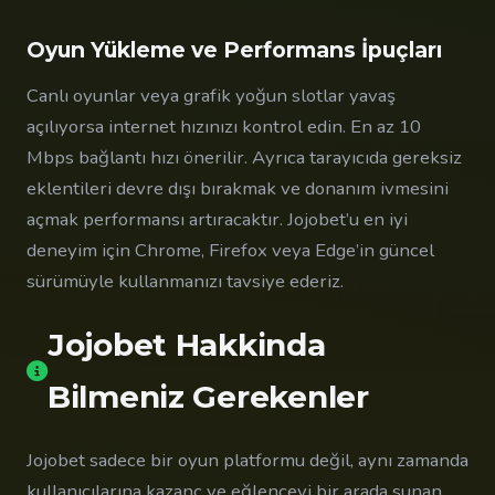
Oyun Yükleme ve Performans İpuçları
Canlı oyunlar veya grafik yoğun slotlar yavaş
açılıyorsa internet hızınızı kontrol edin. En az 10
Mbps bağlantı hızı önerilir. Ayrıca tarayıcıda gereksiz
eklentileri devre dışı bırakmak ve donanım ivmesini
açmak performansı artıracaktır. Jojobet’u en iyi
deneyim için Chrome, Firefox veya Edge’in güncel
sürümüyle kullanmanızı tavsiye ederiz.
Jojobet Hakkinda
Bilmeniz Gerekenler
Jojobet sadece bir oyun platformu değil, aynı zamanda
kullanıcılarına kazanç ve eğlenceyi bir arada sunan