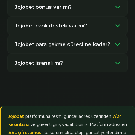
Kredi kartı, banka havalesi, Papara, QR ile ödeme,
Jojobet bonus var mı?
Bitcoin, Ethereum, USDT gibi kripto para birimleri
ve diğer elektronik cüzdanlar kabul edilmektedir.
Yeni üyelere hoş geldin bonusu, haftalık kayıp
Jojobet canlı destek var mı?
iadesi, cashback ve ücretsiz dönüşler gibi birçok
promosyon mevcuttur. Kampanya sayfasını ziyaret
Evet, 7/24 canlı destek hattı mevcuttur. Canlı
ederek güncel fırsatları görebilirsiniz.
Jojobet para çekme süresi ne kadar?
sohbet, e-posta ve telefon yoluyla uzman ekibe
ulaşabilirsiniz. Yanıt süresi genellikle 2 dakikanın
Çekim talepleri genellikle 1 saat içinde işleme alınır.
altındadır.
Jojobet lisanslı mı?
Banka havalesi 24 saat, kripto para çekimleri ise
15-30 dakika içinde hesabınıza yansır.
Evet, Jojobet Curaçao lisansı (1668/JAZ)
kapsamında faaliyet gösterir. Bu lisans, bağımsız
denetim ve yasal düzenlemelere tabi olduğunu
belgelemektedir.
Jojobet
platformuna resmi güncel adres üzerinden
7/24
kesintisiz
ve güvenli giriş yapabilirsiniz. Platform adresleri
SSL şifrelemesi
ile korunmakta olup, güncel yönlendirme