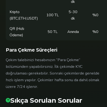
dk
Kripto
5-30
100 TL
%0
(BTC,ETH,USDT)
dk
QR (Hızlı
50 TL
Anında
%0
Ödeme)
Para Çekme Süreçleri
Çekim talebinizi hesabınızın “Para Çekme”
bölümünden yapabilirsiniz. İlk çekimde KYC
doğrulaması gerekebilir. Sonraki çekimlerde genelde
hızlı işlem yapılır. Çekimler hafta sonu da dahil olmak
üzere 7/24 işlenir.
Sıkça Sorulan Sorular