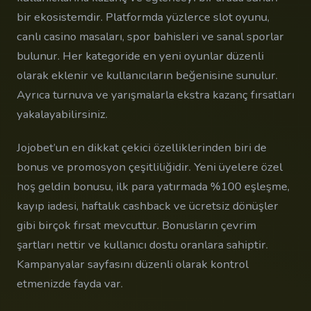
bir ekosistemdir. Platformda yüzlerce slot oyunu,
canlı casino masaları, spor bahisleri ve sanal sporlar
bulunur. Her kategoride en yeni oyunlar düzenli
olarak eklenir ve kullanıcıların beğenisine sunulur.
Ayrıca turnuva ve yarışmalarla ekstra kazanç fırsatları
yakalayabilirsiniz.
Jojobet’un en dikkat çekici özelliklerinden biri de
bonus ve promosyon çeşitliliğidir. Yeni üyelere özel
hoş geldin bonusu, ilk para yatırmada %100 eşleşme,
kayıp iadesi, haftalık cashback ve ücretsiz dönüşler
gibi birçok fırsat mevcuttur. Bonusların çevrim
şartları nettir ve kullanıcı dostu oranlara sahiptir.
Kampanyalar sayfasını düzenli olarak kontrol
etmenizde fayda var.