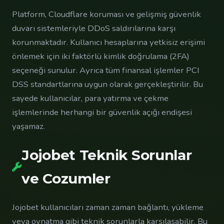
Platform, Cloudflare koruması ve gelişmiş güvenlik
duvarı sistemleriyle DDoS saldırılarına karşı
korunmaktadır. Kullanıcı hesaplarına yetkisiz erişimi
önlemek için iki faktörlü kimlik doğrulama (2FA)
seçeneği sunulur. Ayrıca tüm finansal işlemler PCI
DSS standartlarına uygun olarak gerçekleştirilir. Bu
sayede kullanıcılar, para yatırma ve çekme
işlemlerinde herhangi bir güvenlik açığı endişesi
yaşamaz.
Jojobet Teknik Sorunlar
ve Cozumler
Jojobet kullanıcıları zaman zaman bağlantı, yükleme
veya oynatma gibi teknik sorunlarla karşılaşabilir. Bu