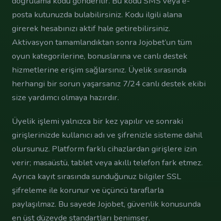
doğrulama kodu gönderilir. Bu kodu SMS veya e-
posta kutunuzda bulabilirsiniz. Kodu ilgili alana
girerek hesabınızı aktif hale getirebilirsiniz.
Aktivasyon tamamlandıktan sonra Jojobet’un tüm
oyun kategorilerine, bonuslarına ve canlı destek
hizmetlerine erişim sağlarsınız. Üyelik sırasında
herhangi bir sorun yaşarsanız 7/24 canlı destek ekibi
size yardımcı olmaya hazırdır.
Üyelik işlemi yalnızca bir kez yapılır ve sonraki
girişlerinizde kullanıcı adı ve şifrenizle sisteme dahil
olursunuz. Platform farklı cihazlardan girişlere izin
verir; masaüstü, tablet veya akıllı telefon fark etmez.
Ayrıca kayıt sırasında sunduğunuz bilgiler SSL
şifreleme ile korunur ve üçüncü taraflarla
paylaşılmaz. Bu sayede Jojobet, güvenlik konusunda
en üst düzeyde standartları benimser.