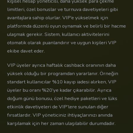
kişisel hesap yöneticisi, daha yüksek para çekme
limitleri, özel bonuslar ve turnuva davetiyeleri gibi
avantajlara sahip olurlar. VIP’e yükselmek için
platformda düzenli oyun oynamak ve belirli bir hacme
ulaşmak gerekir. Sistem, kullanıcı aktivitelerini
otomatik olarak puanlandırır ve uygun kişileri VIP
ekibe davet eder.
VIP üyeler ayrıca haftalık cashback oranının daha
yüksek olduğu bir programdan yararlanır. Örneğin
standart kullanıcılar %10 kayıp iadesi alırken, VIP
üyeler bu oranı %20’ye kadar çıkarabilir. Ayrıca
doğum günü bonusu, özel hediye paketleri ve lüks
etkinlik davetiyeleri de VIP’lere sunulan diğer
fırsatlardır. VIP yöneticiniz ihtiyaçlarınızı anında
karşılamak için her zaman ulaşılabilir durumdadır.