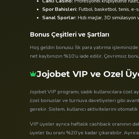
Canlı Casino:
Profesyonel krupiyelerle rulet,
Spor Bahisleri:
Futbol, basketbol, tenis, e-s
Sanal Sporlar:
Hızlı maçlar, 3D simülasyon v
Bonus Çeşitleri ve Şartları
Hoş geldin bonusu: İlk para yatırma işleminizde
net kaybınızın %10’u iade edilir. Çevrimsiz bonu
Jojobet VIP ve Ozel Üy
Jojobet VIP programı, sadık kullanıcılara özel ay
özel bonuslar ve turnuva davetiyeleri gibi avan
gerekir. Sistem, kullanıcı aktivitelerini otomati
VIP üyeler ayrıca haftalık cashback oranının da
üyeler bu oranı %20’ye kadar çıkarabilir. Ayrıc