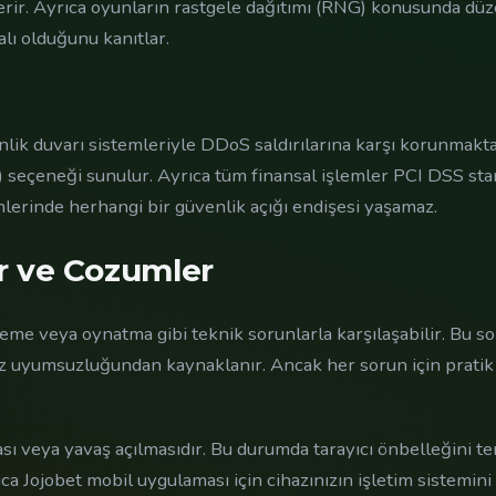
rir. Ayrıca oyunların rastgele dağıtımı (RNG) konusunda düzen
lı olduğunu kanıtlar.
ik duvarı sistemleriyle DDoS saldırılarına karşı korunmaktadı
) seçeneği sunulur. Ayrıca tüm finansal işlemler PCI DSS stan
mlerinde herhangi bir güvenlik açığı endişesi yaşamaz.
r ve Cozumler
eme veya oynatma gibi teknik sorunlarla karşılaşabilir. Bu so
ihaz uyumsuzluğundan kaynaklanır. Ancak her sorun için prati
sı veya yavaş açılmasıdır. Bu durumda tarayıcı önbelleğini te
ca Jojobet mobil uygulaması için cihazınızın işletim sistemin