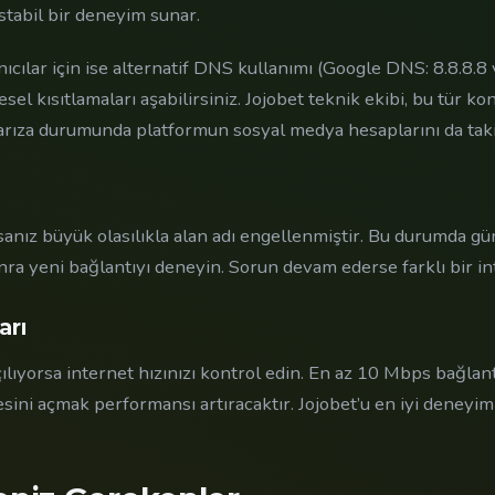
stabil bir deneyim sunar.
ılar için ise alternatif DNS kullanımı (Google DNS: 8.8.8.8 v
l kısıtlamaları aşabilirsiniz. Jojobet teknik ekibi, bu tür k
rıza durumunda platformun sosyal medya hesaplarını da takip
sanız büyük olasılıkla alan adı engellenmiştir. Bu durumda gün
nra yeni bağlantıyı deneyin. Sorun devam ederse farklı bir int
arı
lıyorsa internet hızınızı kontrol edin. En az 10 Mbps bağlantı
sini açmak performansı artıracaktır. Jojobet’u en iyi deneyi