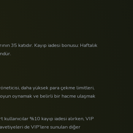
nın 35 katıdır. Kayıp iadesi bonusu: Haftalık
ündür.
yöneticisi, daha yüksek para çekme limitleri,
li oyun oynamak ve belirli bir hacme ulaşmak
 kullanıcılar %10 kayıp iadesi alırken, VIP
avetiyeleri de VIP’lere sunulan diğer