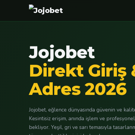
Jojobet
Direkt Giriş
Adres 2026
Jojobet, eğlence dünyasında güvenin ve kalite
Kesintisiz erişim, anında işlem ve profesyonel 
bekliyor. Yeşil, gri ve sarı temasıyla tasarla