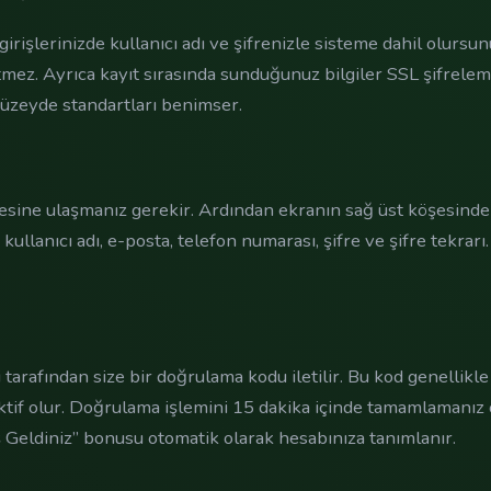
girişlerinizde kullanıcı adı ve şifrenizle sisteme dahil olursun
 etmez. Ayrıca kayıt sırasında sunduğunuz bilgiler SSL şifrele
üzeyde standartları benimser.
dresine ulaşmanız gerekir. Ardından ekranın sağ üst köşesinde
 kullanıcı adı, e-posta, telefon numarası, şifre ve şifre tekra
tarafından size bir doğrulama kodu iletilir. Bu kod genellikle
tif olur. Doğrulama işlemini 15 dakika içinde tamamlamanız ön
 Geldiniz” bonusu otomatik olarak hesabınıza tanımlanır.