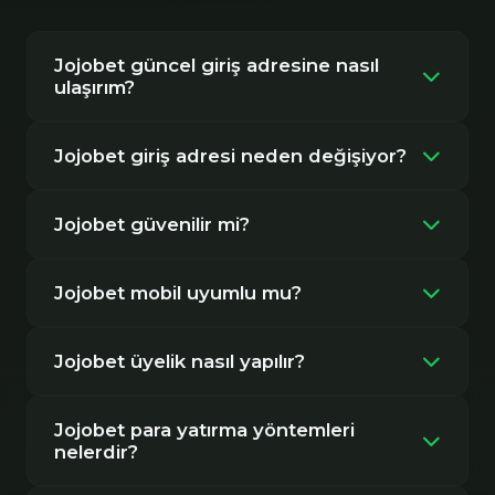
Jojobet güncel giriş adresine nasıl
ulaşırım?
Jojobet güncel giriş adresini bu sayfadaki
Jojobet giriş adresi neden değişiyor?
bilgilendirme içeriğinden takip edebilirsiniz. Adres
değişimlerini anlık olarak buradan izleyebilirsiniz.
BTK düzenlemeleri kapsamında yasal altyapı
Jojobet güvenilir mi?
değişiklikleri yaşanmaktadır. Alan adı değişimi
kullanıcıların hesap bakiyesini veya verilerini
Evet, Jojobet uluslararası lisanslı ve denetlenen bir
etkilemez. Platform, kullanıcılarına her zaman
Jojobet mobil uyumlu mu?
platformdur. SSL şifreleme, 2FA güvenlik önlemleri
alternatif bağlantılar sunar.
ve sorumlu oyun politikaları ile yüksek güvenlik
Jojobet, iOS ve Android işletim sistemleri için
standartlarında hizmet vermektedir.
Jojobet üyelik nasıl yapılır?
native mobil uygulama sunar. Ayrıca mobil tarayıcı
üzerinden de tam uyumlu bir deneyim sağlanır.
Jojobet resmi sitesinde kayıt formunu doldurun ve
Jojobet para yatırma yöntemleri
SMS ile gelen doğrulama kodunu girerek hesabınızı
nelerdir?
aktif edin. İşlem birkaç dakika sürer.