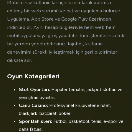
Mobil cihaz kullanıcıları için özel olarak optimize
edilmiş bir web sürümü ve native uygulama bulunur.
Uygulama, App Store ve Google Play üzerinden
indirilebilir. Aynı hesap bilgileriyle hem web hem
mobil uygulamaya giriş yapabilir, tüm işlemlerinizi tek
bir yerden yönetebilirsiniz. Jojobet, kullanıcı
deneyimini sürekli iyileştirmek için geri bildirimleri
dikkate alır.
Oyun Kategorileri
Slot Oyunları:
Popüler temalar, jackpot slotları ve
yeni çıkan oyunlar.
Canlı Casino:
Profesyonel krupiyelerle rulet,
blackjack, baccarat, poker.
Spor Bahisleri:
Futbol, basketbol, tenis, e-spor ve
daha fazlası.