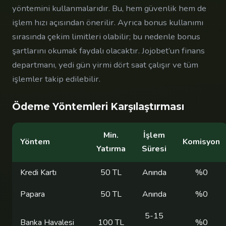
yöntemini kullanmalarıdır. Bu, hem güvenlik hem de
işlem hızı açısından önerilir. Ayrıca bonus kullanımı
sırasında çekim limitleri olabilir; bu nedenle bonus
şartlarını okumak faydalı olacaktır. Jojobet’un finans
departmanı, yedi gün yirmi dört saat çalışır ve tüm
işlemler takip edilebilir.
Ödeme Yöntemleri Karşılaştırması
Min.
İşlem
Yöntem
Komisyon
Yatırma
Süresi
Kredi Kartı
50 TL
Anında
%0
Papara
50 TL
Anında
%0
5-15
Banka Havalesi
100 TL
%0