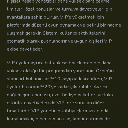
kişisel hesap yöneticisi, daha yüksek para çekme
limitleri, özel bonuslar ve turnuva davetiyeleri gibi
avantajlara sahip olurlar. VIP’e yükselmek için
platformda düzenli oyun oynamak ve belirli bir hacme
ulaşmak gerekir. Sistem, kullanıcı aktivitelerini
otomatik olarak puanlandırır ve uygun kişileri VIP
ekibe davet eder.
VIP üyeler ayrıca haftalık cashback oranının daha
yüksek olduğu bir programdan yararlanır. Örneğin
standart kullanıcılar %10 kayıp iadesi alırken, VIP
üyeler bu oranı %20’ye kadar çıkarabilir. Ayrıca
doğum günü bonusu, özel hediye paketleri ve lüks
etkinlik davetiyeleri de VIP’lere sunulan diğer
fırsatlardır. VIP yöneticiniz ihtiyaçlarınızı anında
karşılamak için her zaman ulaşılabilir durumdadır.