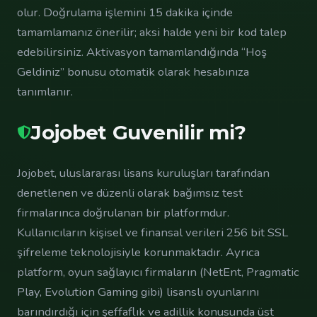
olur. Doğrulama işlemini 15 dakika içinde
tamamlamanız önerilir; aksi halde yeni bir kod talep
edebilirsiniz. Aktivasyon tamamlandığında “Hoş
Geldiniz” bonusu otomatik olarak hesabınıza
tanımlanır.
Jojobet Guvenilir mi?
Jojobet, uluslararası lisans kuruluşları tarafından
denetlenen ve düzenli olarak bağımsız test
firmalarınca doğrulanan bir platformdur.
Kullanıcıların kişisel ve finansal verileri 256 bit SSL
şifreleme teknolojisiyle korunmaktadır. Ayrıca
platform, oyun sağlayıcı firmaların (NetEnt, Pragmatic
Play, Evolution Gaming gibi) lisanslı oyunlarını
barındırdığı için şeffaflık ve adillik konusunda üst