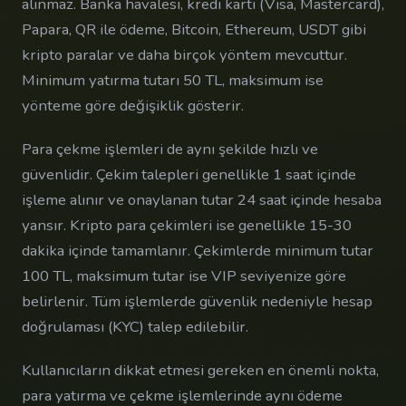
alınmaz. Banka havalesi, kredi kartı (Visa, Mastercard),
Papara, QR ile ödeme, Bitcoin, Ethereum, USDT gibi
kripto paralar ve daha birçok yöntem mevcuttur.
Minimum yatırma tutarı 50 TL, maksimum ise
yönteme göre değişiklik gösterir.
Para çekme işlemleri de aynı şekilde hızlı ve
güvenlidir. Çekim talepleri genellikle 1 saat içinde
işleme alınır ve onaylanan tutar 24 saat içinde hesaba
yansır. Kripto para çekimleri ise genellikle 15-30
dakika içinde tamamlanır. Çekimlerde minimum tutar
100 TL, maksimum tutar ise VIP seviyenize göre
belirlenir. Tüm işlemlerde güvenlik nedeniyle hesap
doğrulaması (KYC) talep edilebilir.
Kullanıcıların dikkat etmesi gereken en önemli nokta,
para yatırma ve çekme işlemlerinde aynı ödeme