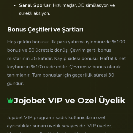
Sanal Sporlar:
Hızlı maçlar, 3D simülasyon ve
sürekli aksiyon.
Bonus Çeşitleri ve Şartları
Hoş geldin bonusu: İlk para yatırma işleminizde %100
bonus ve 50 ücretsiz dönüş. Çevrim şartı bonus
miktarının 35 katıdır. Kayıp iadesi bonusu: Haftalık net
kaybınızın %10’u iade edilir. Çevrimsiz bonus olarak
tanımlanır. Tüm bonuslar için geçerlilik süresi 30
gündür.
Jojobet VIP ve Ozel Üyelik
Jojobet VIP programı, sadık kullanıcılara özel
ayrıcalıklar sunan üyelik seviyesidir. VIP üyeler,