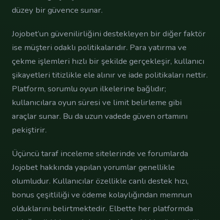
düzey bir güvence sunar.
Jojobet’un güvenilirliğini destekleyen bir diğer faktör
ise müşteri odaklı politikalarıdır. Para yatırma ve
çekme işlemleri hızlı bir şekilde gerçekleşir, kullanıcı
şikayetleri titizlikle ele alınır ve iade politikaları nettir.
Platform, sorumlu oyun ilkelerine bağlıdır;
kullanıcılara oyun süresi ve limit belirleme gibi
araçlar sunar. Bu da uzun vadede güven ortamını
pekiştirir.
Üçüncü taraf inceleme sitelerinde ve forumlarda
Jojobet hakkında yapılan yorumlar genellikle
olumludur. Kullanıcılar özellikle canlı destek hızı,
bonus çeşitliliği ve ödeme kolaylığından memnun
olduklarını belirtmektedir. Elbette her platformda