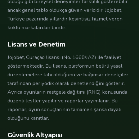
olduğu gibi bireysel deneyimler farklılık gösterebilir
ancak genel tablo oldukça güven vericidir. Jojobet,
Türkiye pazarında yıllardır kesintisiz hizmet veren
köklü markalardan biridir.
Lisans ve Denetim
Jojobet, Curaçao lisansı (No. 1668/JAZ) ile faaliyet
göstermektedir. Bu lisans, platformun belirli yasal
düzenlemelere tabi olduğunu ve bağımsız denetçiler
tarafından periyodik olarak denetlendiğini gösterir.
Ayrıca oyunların rastgele dağıtımı (RNG) konusunda
düzenli testler yapılır ve raporlar yayımlanır. Bu
raporlar, oyun sonuçlarının tamamen şansa dayalı
olduğunu kanıtlar.
Güvenlik Altyapısı