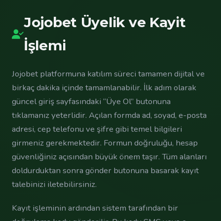
Jojobet Üyelik ve Kayit
İşlemi
Jojobet platformuna katılım süreci tamamen dijital ve
birkaç dakika içinde tamamlanabilir. İlk adım olarak
güncel giriş sayfasındaki “Üye Ol” butonuna
tıklamanız yeterlidir. Açılan formda ad, soyad, e-posta
adresi, cep telefonu ve şifre gibi temel bilgileri
girmeniz gerekmektedir. Formun doğruluğu, hesap
güvenliğiniz açısından büyük önem taşır. Tüm alanları
doldurduktan sonra gönder butonuna basarak kayıt
talebinizi iletebilirsiniz.
Kayıt işleminin ardından sistem tarafından bir