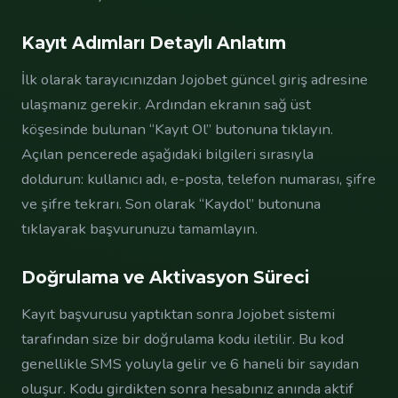
Kayıt Adımları Detaylı Anlatım
İlk olarak tarayıcınızdan Jojobet güncel giriş adresine
ulaşmanız gerekir. Ardından ekranın sağ üst
köşesinde bulunan “Kayıt Ol” butonuna tıklayın.
Açılan pencerede aşağıdaki bilgileri sırasıyla
doldurun: kullanıcı adı, e-posta, telefon numarası, şifre
ve şifre tekrarı. Son olarak “Kaydol” butonuna
tıklayarak başvurunuzu tamamlayın.
Doğrulama ve Aktivasyon Süreci
Kayıt başvurusu yaptıktan sonra Jojobet sistemi
tarafından size bir doğrulama kodu iletilir. Bu kod
genellikle SMS yoluyla gelir ve 6 haneli bir sayıdan
oluşur. Kodu girdikten sonra hesabınız anında aktif