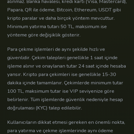
alınmaz. Banka havalesi, kredi kartı (Visa, Mastercard),
Papara, QR ile ödeme, Bitcoin, Ethereum, USDT gibi
kripto paralar ve daha birçok yöntem mevcuttur.
Minimum yatırma tutarı 50 TL, maksimum ise
yönteme göre değişiklik gösterir.
Para çekme işlemleri de aynı şekilde hızlı ve
güvenlidir. Çekim talepleri genellikle 1 saat içinde
işleme alınır ve onaylanan tutar 24 saat içinde hesaba
yansır. Kripto para çekimleri ise genellikle 15-30
dakika içinde tamamlanır. Çekimlerde minimum tutar
100 TL, maksimum tutar ise VIP seviyenize göre
belirlenir. Tüm işlemlerde güvenlik nedeniyle hesap
doğrulaması (KYC) talep edilebilir.
Kullanıcıların dikkat etmesi gereken en önemli nokta,
para yatırma ve çekme işlemlerinde aynı ödeme