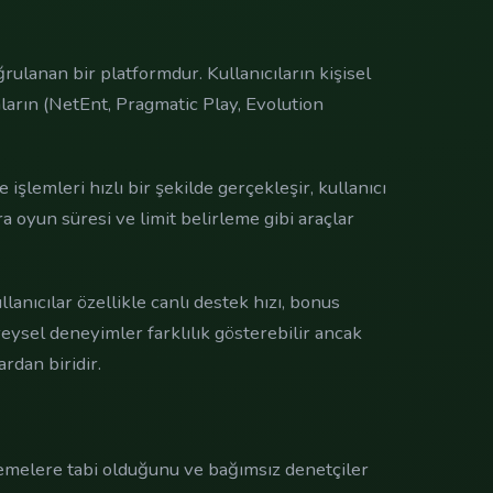
rulanan bir platformdur. Kullanıcıların kişisel
aların (NetEnt, Pragmatic Play, Evolution
 işlemleri hızlı bir şekilde gerçekleşir, kullanıcı
lara oyun süresi ve limit belirleme gibi araçlar
anıcılar özellikle canlı destek hızı, bonus
eysel deneyimler farklılık gösterebilir ancak
rdan biridir.
nlemelere tabi olduğunu ve bağımsız denetçiler