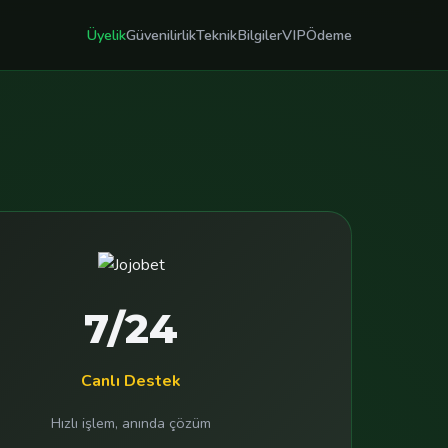
Üyelik
Güvenilirlik
Teknik
Bilgiler
VIP
Ödeme
7/24
Canlı Destek
Hızlı işlem, anında çözüm