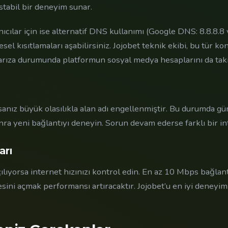
stabil bir deneyim sunar.
ılar için ise alternatif DNS kullanımı (Google DNS: 8.8.8.8 v
l kısıtlamaları aşabilirsiniz. Jojobet teknik ekibi, bu tür k
rıza durumunda platformun sosyal medya hesaplarını da takip
sanız büyük olasılıkla alan adı engellenmiştir. Bu durumda gün
nra yeni bağlantıyı deneyin. Sorun devam ederse farklı bir int
arı
lıyorsa internet hızınızı kontrol edin. En az 10 Mbps bağlantı
sini açmak performansı artıracaktır. Jojobet’u en iyi deneyi