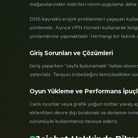
mağazalarından indirilen resmi uygulama, daha 
DNS kaynaklı erişim problemleri yaşayan kullanıc
yöntemdir. Ayrıca VPN hizmeti kullanarak bölgese
yönlendirme yapmaktadır. Herhangi bir teknik a
Giriş Sorunları ve Çözümleri
Giriş yaparken “sayfa bulunamadı” hatası alıyor
yeterlidir. Tarayıcı önbelleğini temizledikten so
Oyun Yükleme ve Performans İpuçl
Canlı oyunlar veya grafik yoğun slotlar yavaş açı
eklentileri devre dışı bırakmak ve donanım ivme
sürümüyle kullanmanızı tavsiye ederiz.