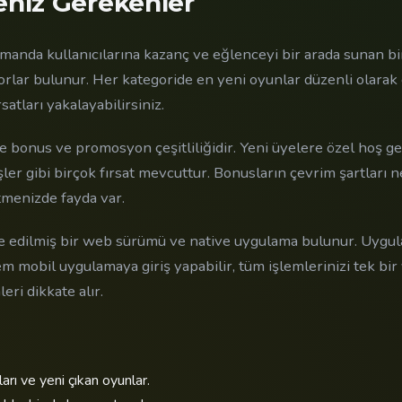
eniz Gerekenler
amanda kullanıcılarına kazanç ve eğlenceyi bir arada sunan bi
porlar bulunur. Her kategoride en yeni oyunlar düzenli olarak 
atları yakalayabilirsiniz.
 de bonus ve promosyon çeşitliliğidir. Yeni üyelere özel hoş 
ler gibi birçok fırsat mevcuttur. Bonusların çevrim şartları ne
tmenizde fayda var.
imize edilmiş bir web sürümü ve native uygulama bulunur. Uyg
m mobil uygulamaya giriş yapabilir, tüm işlemlerinizi tek bir 
eri dikkate alır.
arı ve yeni çıkan oyunlar.