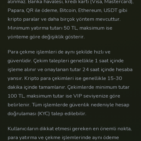
alınmaz. Banka havalesi, kredi kartı (Visa, Mastercard),
Papara, QR ile ödeme, Bitcoin, Ethereum, USDT gibi
kripto paralar ve daha birçok yöntem mevcuttur.
Minimum yatırma tutarı 50 TL, maksimum ise
yönteme göre değişiklik gösterir.
Para çekme işlemleri de aynı şekilde hızlı ve
güvenlidir. Çekim talepleri genellikle 1 saat içinde
işleme alınır ve onaylanan tutar 24 saat içinde hesaba
yansır. Kripto para çekimleri ise genellikle 15-30
dakika içinde tamamlanır. Çekimlerde minimum tutar
100 TL, maksimum tutar ise VIP seviyenize göre
belirlenir. Tüm işlemlerde güvenlik nedeniyle hesap
doğrulaması (KYC) talep edilebilir.
Kullanıcıların dikkat etmesi gereken en önemli nokta,
para yatırma ve çekme işlemlerinde aynı ödeme