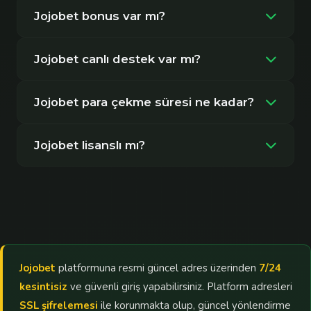
Kredi kartı, banka havalesi, Papara, QR ile ödeme,
Jojobet bonus var mı?
Bitcoin, Ethereum, USDT gibi kripto para birimleri
ve diğer elektronik cüzdanlar kabul edilmektedir.
Yeni üyelere hoş geldin bonusu, haftalık kayıp
Jojobet canlı destek var mı?
iadesi, cashback ve ücretsiz dönüşler gibi birçok
promosyon mevcuttur. Kampanya sayfasını ziyaret
Evet, 7/24 canlı destek hattı mevcuttur. Canlı
ederek güncel fırsatları görebilirsiniz.
Jojobet para çekme süresi ne kadar?
sohbet, e-posta ve telefon yoluyla uzman ekibe
ulaşabilirsiniz. Yanıt süresi genellikle 2 dakikanın
Çekim talepleri genellikle 1 saat içinde işleme alınır.
altındadır.
Jojobet lisanslı mı?
Banka havalesi 24 saat, kripto para çekimleri ise
15-30 dakika içinde hesabınıza yansır.
Evet, Jojobet Curaçao lisansı (1668/JAZ)
kapsamında faaliyet gösterir. Bu lisans, bağımsız
denetim ve yasal düzenlemelere tabi olduğunu
belgelemektedir.
Jojobet
platformuna resmi güncel adres üzerinden
7/24
kesintisiz
ve güvenli giriş yapabilirsiniz. Platform adresleri
SSL şifrelemesi
ile korunmakta olup, güncel yönlendirme