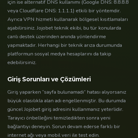
için ise alternatif DNS kullanımı (Google DNS: 8.8.8.8
veya Cloudflare DNS: 1.1.1.1) etkili bir yöntemdir.
Ayrıca VPN hizmeti kullanarak bölgesel kısıtlamaları
aşabilirsiniz. Jojobet teknik ekibi, bu tür konularda
canlı destek üzerinden anında yönlendirme
yapmaktadır. Herhangi bir teknik arıza durumunda
platformun sosyal medya hesaplarını da takip
edebilirsiniz.
Giriş Sorunları ve Çözümleri
Giriş yaparken “sayfa bulunamadı” hatası alıyorsanız
büyük olasılıkla alan adı engellenmiştir. Bu durumda
güncel Jojobet giriş adresini kullanmanız yeterlidir.
Tarayıcı önbelleğini temizledikten sonra yeni
bağlantıyı deneyin. Sorun devam ederse farklı bir
internet ağı veya mobil veri ile test edin.