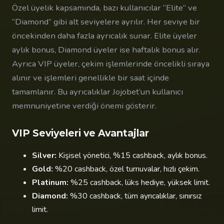
Özel üyelik kapsamında, bazı kullanıcılar “Elite” ve
“Diamond” gibi alt seviyelere ayrılır. Her seviye bir
öncekinden daha fazla ayrıcalık sunar. Elite üyeler
aylık bonus, Diamond üyeler ise haftalık bonus alır.
Ayrıca VIP üyeler, çekim işlemlerinde öncelikli sıraya
alınır ve işlemleri genellikle bir saat içinde
tamamlanır. Bu ayrıcalıklar Jojobet’un kullanıcı
memnuniyetine verdiği önemi gösterir.
VIP Seviyeleri ve Avantajlar
Silver:
Kişisel yönetici, %15 cashback, aylık bonus.
Gold:
%20 cashback, özel turnuvalar, hızlı çekim.
Platinum:
%25 cashback, lüks hediye, yüksek limit.
Diamond:
%30 cashback, tüm ayrıcalıklar, sınırsız
limit.