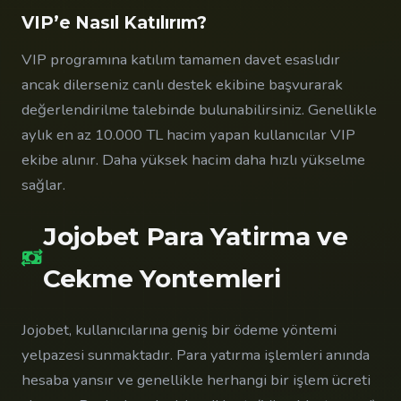
VIP’e Nasıl Katılırım?
VIP programına katılım tamamen davet esaslıdır
ancak dilerseniz canlı destek ekibine başvurarak
değerlendirilme talebinde bulunabilirsiniz. Genellikle
aylık en az 10.000 TL hacim yapan kullanıcılar VIP
ekibe alınır. Daha yüksek hacim daha hızlı yükselme
sağlar.
Jojobet Para Yatirma ve
Cekme Yontemleri
Jojobet, kullanıcılarına geniş bir ödeme yöntemi
yelpazesi sunmaktadır. Para yatırma işlemleri anında
hesaba yansır ve genellikle herhangi bir işlem ücreti