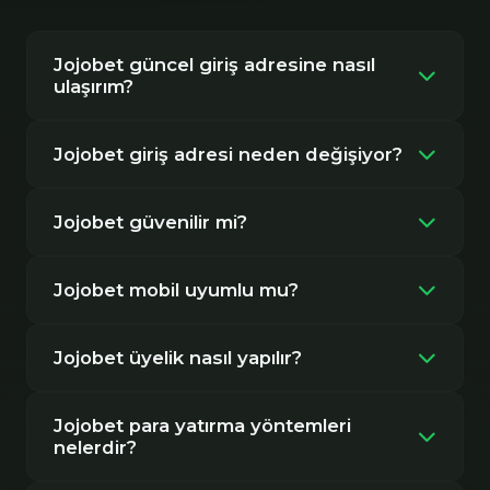
Jojobet güncel giriş adresine nasıl
ulaşırım?
Jojobet güncel giriş adresini bu sayfadaki
Jojobet giriş adresi neden değişiyor?
bilgilendirme içeriğinden takip edebilirsiniz. Adres
değişimlerini anlık olarak buradan izleyebilirsiniz.
BTK düzenlemeleri kapsamında yasal altyapı
Jojobet güvenilir mi?
değişiklikleri yaşanmaktadır. Alan adı değişimi
kullanıcıların hesap bakiyesini veya verilerini
Evet, Jojobet uluslararası lisanslı ve denetlenen bir
etkilemez. Platform, kullanıcılarına her zaman
Jojobet mobil uyumlu mu?
platformdur. SSL şifreleme, 2FA güvenlik önlemleri
alternatif bağlantılar sunar.
ve sorumlu oyun politikaları ile yüksek güvenlik
Jojobet, iOS ve Android işletim sistemleri için
standartlarında hizmet vermektedir.
Jojobet üyelik nasıl yapılır?
native mobil uygulama sunar. Ayrıca mobil tarayıcı
üzerinden de tam uyumlu bir deneyim sağlanır.
Jojobet resmi sitesinde kayıt formunu doldurun ve
Jojobet para yatırma yöntemleri
SMS ile gelen doğrulama kodunu girerek hesabınızı
nelerdir?
aktif edin. İşlem birkaç dakika sürer.