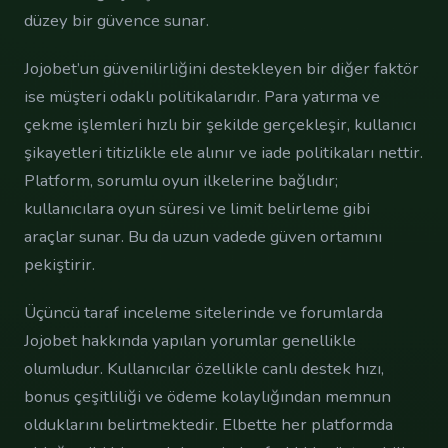
düzey bir güvence sunar.
Jojobet’un güvenilirliğini destekleyen bir diğer faktör
ise müşteri odaklı politikalarıdır. Para yatırma ve
çekme işlemleri hızlı bir şekilde gerçekleşir, kullanıcı
şikayetleri titizlikle ele alınır ve iade politikaları nettir.
Platform, sorumlu oyun ilkelerine bağlıdır;
kullanıcılara oyun süresi ve limit belirleme gibi
araçlar sunar. Bu da uzun vadede güven ortamını
pekiştirir.
Üçüncü taraf inceleme sitelerinde ve forumlarda
Jojobet hakkında yapılan yorumlar genellikle
olumludur. Kullanıcılar özellikle canlı destek hızı,
bonus çeşitliliği ve ödeme kolaylığından memnun
olduklarını belirtmektedir. Elbette her platformda