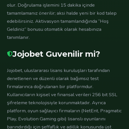
olur. Doğrulama işlemini 15 dakika içinde
tamamlamanız önerilir; aksi halde yeni bir kod talep
edebilirsiniz. Aktivasyon tamamlandığında “Hoş
Geldiniz” bonusu otomatik olarak hesabınıza
tanımlanır.
Jojobet Guvenilir mi?
Jojobet, uluslararası lisans kuruluşları tarafından
denetlenen ve düzenli olarak bağımsız test
firmalarınca doğrulanan bir platformdur.
Kullanıcıların kişisel ve finansal verileri 256 bit SSL
şifreleme teknolojisiyle korunmaktadır. Ayrıca
platform, oyun sağlayıcı firmaların (NetEnt, Pragmatic
Play, Evolution Gaming gibi) lisanslı oyunlarını
barındırdığı için şeffaflık ve adillik konusunda üst