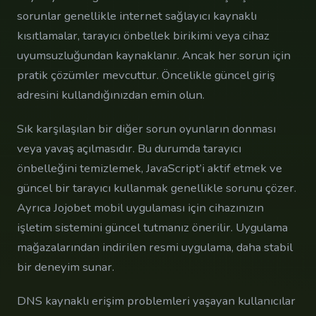
sorunlar genellikle internet sağlayıcı kaynaklı
kısıtlamalar, tarayıcı önbellek birikimi veya cihaz
uyumsuzluğundan kaynaklanır. Ancak her sorun için
pratik çözümler mevcuttur. Öncelikle güncel giriş
adresini kullandığınızdan emin olun.
Sık karşılaşılan bir diğer sorun oyunların donması
veya yavaş açılmasıdır. Bu durumda tarayıcı
önbelleğini temizlemek, JavaScript’i aktif etmek ve
güncel bir tarayıcı kullanmak genellikle sorunu çözer.
Ayrıca Jojobet mobil uygulaması için cihazınızın
işletim sistemini güncel tutmanız önerilir. Uygulama
mağazalarından indirilen resmi uygulama, daha stabil
bir deneyim sunar.
DNS kaynaklı erişim problemleri yaşayan kullanıcılar