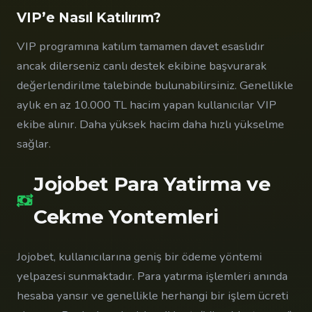
VIP’e Nasıl Katılırım?
VIP programına katılım tamamen davet esaslıdır
ancak dilerseniz canlı destek ekibine başvurarak
değerlendirilme talebinde bulunabilirsiniz. Genellikle
aylık en az 10.000 TL hacim yapan kullanıcılar VIP
ekibe alınır. Daha yüksek hacim daha hızlı yükselme
sağlar.
Jojobet Para Yatirma ve
Cekme Yontemleri
Jojobet, kullanıcılarına geniş bir ödeme yöntemi
yelpazesi sunmaktadır. Para yatırma işlemleri anında
hesaba yansır ve genellikle herhangi bir işlem ücreti