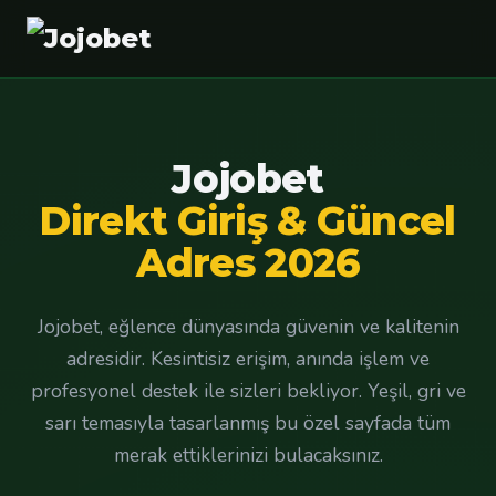
Jojobet
Direkt Giriş & Güncel
Adres 2026
Jojobet, eğlence dünyasında güvenin ve kalitenin
adresidir. Kesintisiz erişim, anında işlem ve
profesyonel destek ile sizleri bekliyor. Yeşil, gri ve
sarı temasıyla tasarlanmış bu özel sayfada tüm
merak ettiklerinizi bulacaksınız.