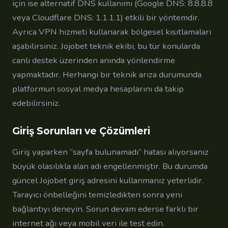
için ise alternatif DNS kullanımı (Google DNS: 8.8.8.8
veya Cloudflare DNS: 1.1.1.1) etkili bir yöntemdir.
Ayrıca VPN hizmeti kullanarak bölgesel kısıtlamaları
aşabilirsiniz. Jojobet teknik ekibi, bu tür konularda
canlı destek üzerinden anında yönlendirme
yapmaktadır. Herhangi bir teknik arıza durumunda
platformun sosyal medya hesaplarını da takip
edebilirsiniz.
Giriş Sorunları ve Çözümleri
Giriş yaparken “sayfa bulunamadı” hatası alıyorsanız
büyük olasılıkla alan adı engellenmiştir. Bu durumda
güncel Jojobet giriş adresini kullanmanız yeterlidir.
Tarayıcı önbelleğini temizledikten sonra yeni
bağlantıyı deneyin. Sorun devam ederse farklı bir
internet ağı veya mobil veri ile test edin.