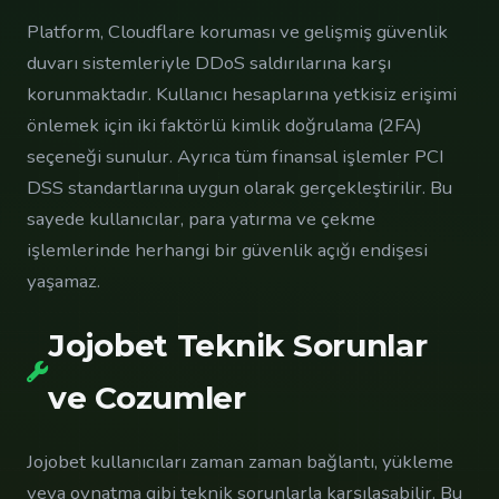
Platform, Cloudflare koruması ve gelişmiş güvenlik
duvarı sistemleriyle DDoS saldırılarına karşı
korunmaktadır. Kullanıcı hesaplarına yetkisiz erişimi
önlemek için iki faktörlü kimlik doğrulama (2FA)
seçeneği sunulur. Ayrıca tüm finansal işlemler PCI
DSS standartlarına uygun olarak gerçekleştirilir. Bu
sayede kullanıcılar, para yatırma ve çekme
işlemlerinde herhangi bir güvenlik açığı endişesi
yaşamaz.
Jojobet Teknik Sorunlar
ve Cozumler
Jojobet kullanıcıları zaman zaman bağlantı, yükleme
veya oynatma gibi teknik sorunlarla karşılaşabilir. Bu