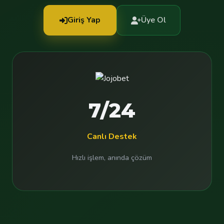
Giriş Yap
Üye Ol
7/24
Canlı Destek
Hızlı işlem, anında çözüm