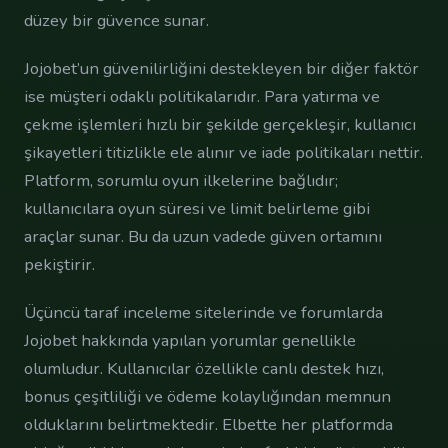
düzey bir güvence sunar.
Jojobet’un güvenilirliğini destekleyen bir diğer faktör
ise müşteri odaklı politikalarıdır. Para yatırma ve
çekme işlemleri hızlı bir şekilde gerçekleşir, kullanıcı
şikayetleri titizlikle ele alınır ve iade politikaları nettir.
Platform, sorumlu oyun ilkelerine bağlıdır;
kullanıcılara oyun süresi ve limit belirleme gibi
araçlar sunar. Bu da uzun vadede güven ortamını
pekiştirir.
Üçüncü taraf inceleme sitelerinde ve forumlarda
Jojobet hakkında yapılan yorumlar genellikle
olumludur. Kullanıcılar özellikle canlı destek hızı,
bonus çeşitliliği ve ödeme kolaylığından memnun
olduklarını belirtmektedir. Elbette her platformda