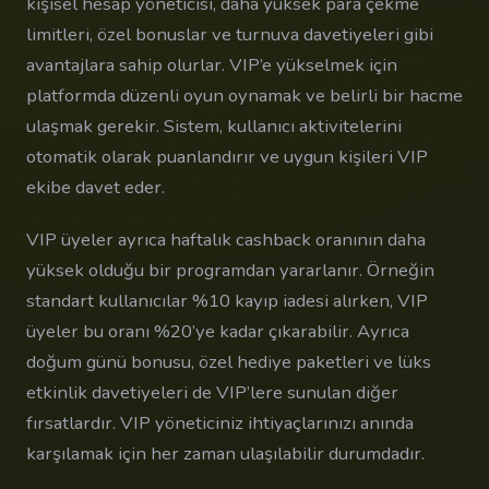
kişisel hesap yöneticisi, daha yüksek para çekme
limitleri, özel bonuslar ve turnuva davetiyeleri gibi
avantajlara sahip olurlar. VIP’e yükselmek için
platformda düzenli oyun oynamak ve belirli bir hacme
ulaşmak gerekir. Sistem, kullanıcı aktivitelerini
otomatik olarak puanlandırır ve uygun kişileri VIP
ekibe davet eder.
VIP üyeler ayrıca haftalık cashback oranının daha
yüksek olduğu bir programdan yararlanır. Örneğin
standart kullanıcılar %10 kayıp iadesi alırken, VIP
üyeler bu oranı %20’ye kadar çıkarabilir. Ayrıca
doğum günü bonusu, özel hediye paketleri ve lüks
etkinlik davetiyeleri de VIP’lere sunulan diğer
fırsatlardır. VIP yöneticiniz ihtiyaçlarınızı anında
karşılamak için her zaman ulaşılabilir durumdadır.