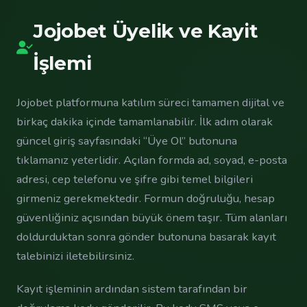
Jojobet Üyelik ve Kayit
İşlemi
Jojobet platformuna katılım süreci tamamen dijital ve
birkaç dakika içinde tamamlanabilir. İlk adım olarak
güncel giriş sayfasındaki “Üye Ol” butonuna
tıklamanız yeterlidir. Açılan formda ad, soyad, e-posta
adresi, cep telefonu ve şifre gibi temel bilgileri
girmeniz gerekmektedir. Formun doğruluğu, hesap
güvenliğiniz açısından büyük önem taşır. Tüm alanları
doldurduktan sonra gönder butonuna basarak kayıt
talebinizi iletebilirsiniz.
Kayıt işleminin ardından sistem tarafından bir