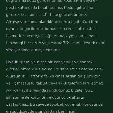
doğrulama kodu gönderilir. Bu kodu SMS veya e-
posta kutunuzda bulabilirsiniz. Kodu ilgili alana
girerek hesabınızı aktif hale getirebilirsiniz.
Aktivasyon tamamlandıktan sonra Jojobet’un tüm
oyun kategorilerine, bonuslarına ve canlı destek
hizmetlerine erişim sağlarsınız. Üyelik sırasında
herhangi bir sorun yaşarsanız 7/24 canlı destek ekibi
size yardımcı olmaya hazırdır.
Üyelik işlemi yalnızca bir kez yapılır ve sonraki
girişlerinizde kullanıcı adı ve şifrenizle sisteme dahil
olursunuz. Platform farklı cihazlardan girişlere izin
verir; masaüstü, tablet veya akıllı telefon fark etmez.
Ayrıca kayıt sırasında sunduğunuz bilgiler SSL
şifreleme ile korunur ve üçüncü taraflarla
paylaşılmaz. Bu sayede Jojobet, güvenlik konusunda
en üst düzeyde standartları benimser.