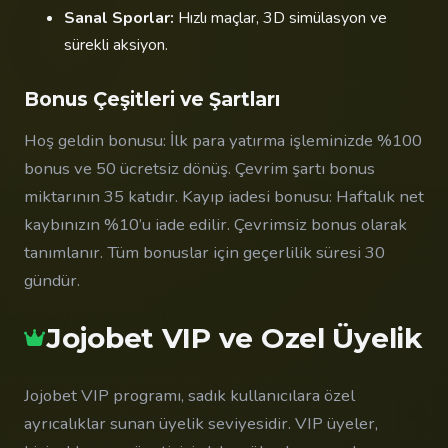
Sanal Sporlar:
Hızlı maçlar, 3D simülasyon ve
sürekli aksiyon.
Bonus Çeşitleri ve Şartları
Hoş geldin bonusu: İlk para yatırma işleminizde %100
bonus ve 50 ücretsiz dönüş. Çevrim şartı bonus
miktarının 35 katıdır. Kayıp iadesi bonusu: Haftalık net
kaybınızın %10’u iade edilir. Çevrimsiz bonus olarak
tanımlanır. Tüm bonuslar için geçerlilik süresi 30
gündür.
Jojobet VIP ve Ozel Üyelik
Jojobet VIP programı, sadık kullanıcılara özel
ayrıcalıklar sunan üyelik seviyesidir. VIP üyeler,