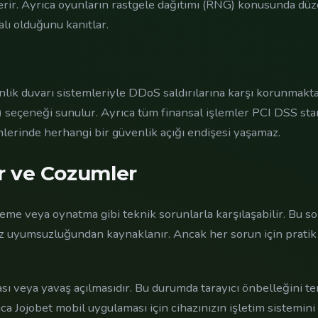
rir. Ayrıca oyunların rastgele dağıtımı (RNG) konusunda düzen
lı olduğunu kanıtlar.
ik duvarı sistemleriyle DDoS saldırılarına karşı korunmaktadı
) seçeneği sunulur. Ayrıca tüm finansal işlemler PCI DSS stan
mlerinde herhangi bir güvenlik açığı endişesi yaşamaz.
r ve Cozumler
eme veya oynatma gibi teknik sorunlarla karşılaşabilir. Bu so
ihaz uyumsuzluğundan kaynaklanır. Ancak her sorun için prati
sı veya yavaş açılmasıdır. Bu durumda tarayıcı önbelleğini te
ca Jojobet mobil uygulaması için cihazınızın işletim sistemin