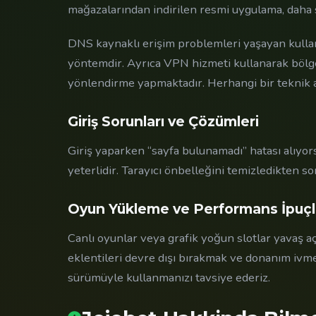
mağazalarından indirilen resmi uygulama, daha 
DNS kaynaklı erişim problemleri yaşayan kullanıc
yöntemdir. Ayrıca VPN hizmeti kullanarak bölgese
yönlendirme yapmaktadır. Herhangi bir teknik a
Giriş Sorunları ve Çözümleri
Giriş yaparken “sayfa bulunamadı” hatası alıyor
yeterlidir. Tarayıcı önbelleğini temizledikten so
Oyun Yükleme ve Performans İpuçl
Canlı oyunlar veya grafik yoğun slotlar yavaş açı
eklentileri devre dışı bırakmak ve donanım ivme
sürümüyle kullanmanızı tavsiye ederiz.