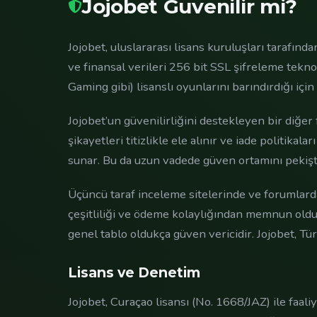
Jojobet Guvenilir mi?
Jojobet, uluslararası lisans kuruluşları tarafın
ve finansal verileri 256 bit SSL şifreleme tekno
Gaming gibi) lisanslı oyunlarını barındırdığı içi
Jojobet’un güvenilirliğini destekleyen bir diğer f
şikayetleri titizlikle ele alınır ve iade politikal
sunar. Bu da uzun vadede güven ortamını pekişti
Üçüncü taraf inceleme sitelerinde ve forumlarda
çeşitliliği ve ödeme kolaylığından memnun olduk
genel tablo oldukça güven vericidir. Jojobet, Tü
Lisans ve Denetim
Jojobet, Curaçao lisansı (No. 1668/JAZ) ile faal