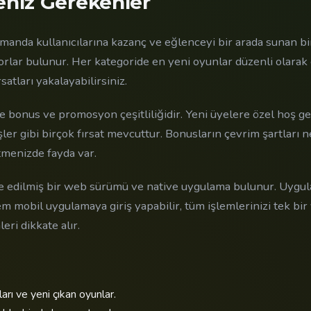
eniz Gerekenler
amanda kullanıcılarına kazanç ve eğlenceyi bir arada sunan bi
porlar bulunur. Her kategoride en yeni oyunlar düzenli olarak 
atları yakalayabilirsiniz.
 de bonus ve promosyon çeşitliliğidir. Yeni üyelere özel hoş 
ler gibi birçok fırsat mevcuttur. Bonusların çevrim şartları ne
tmenizde fayda var.
imize edilmiş bir web sürümü ve native uygulama bulunur. Uyg
m mobil uygulamaya giriş yapabilir, tüm işlemlerinizi tek bir 
eri dikkate alır.
arı ve yeni çıkan oyunlar.