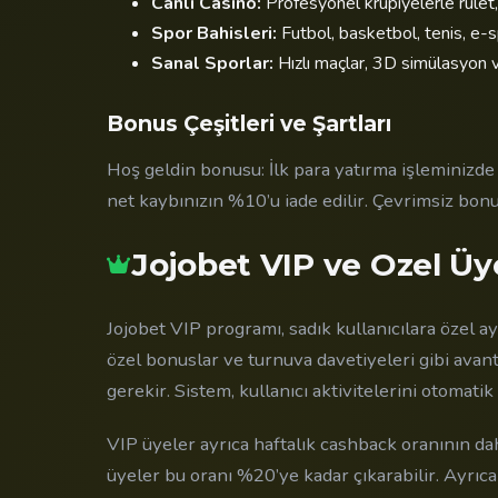
Canlı Casino:
Profesyonel krupiyelerle rulet,
Spor Bahisleri:
Futbol, basketbol, tenis, e-s
Sanal Sporlar:
Hızlı maçlar, 3D simülasyon v
Bonus Çeşitleri ve Şartları
Hoş geldin bonusu: İlk para yatırma işleminizde
net kaybınızın %10’u iade edilir. Çevrimsiz bonu
Jojobet VIP ve Ozel Üy
Jojobet VIP programı, sadık kullanıcılara özel ay
özel bonuslar ve turnuva davetiyeleri gibi avan
gerekir. Sistem, kullanıcı aktivitelerini otomati
VIP üyeler ayrıca haftalık cashback oranının da
üyeler bu oranı %20’ye kadar çıkarabilir. Ayrıc