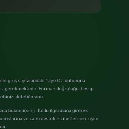
ncel giriş sayfasındaki “Üye Ol” butonuna
rmeniz gerekmektedir. Formun doğruluğu, hesap
nizi iletebilirsiniz.
 bulabilirsiniz. Kodu ilgili alana girerek
bonuslarına ve canlı destek hizmetlerine erişim
dır.