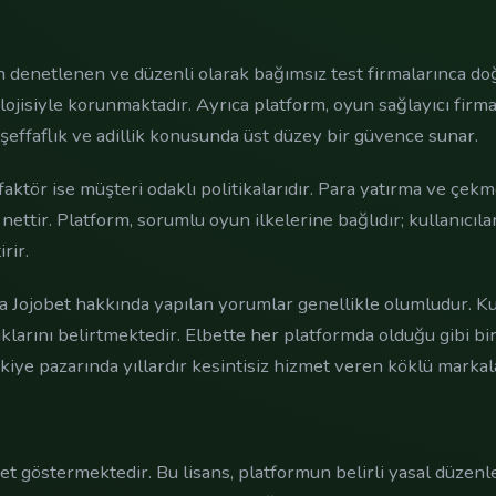
dan denetlenen ve düzenli olarak bağımsız test firmalarınca doğ
lojisiyle korunmaktadır. Ayrıca platform, oyun sağlayıcı firm
n şeffaflık ve adillik konusunda üst düzey bir güvence sunar.
aktör ise müşteri odaklı politikalarıdır. Para yatırma ve çekme
arı nettir. Platform, sorumlu oyun ilkelerine bağlıdır; kullanıcı
rir.
 Jojobet hakkında yapılan yorumlar genellikle olumludur. Kull
larını belirtmektedir. Elbette her platformda olduğu gibi bir
rkiye pazarında yıllardır kesintisiz hizmet veren köklü markala
iyet göstermektedir. Bu lisans, platformun belirli yasal düze