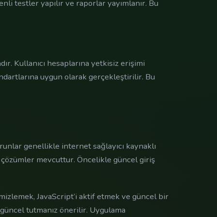
li testler yapılır ve raporlar yayımlanır. Bu
r. Kullanıcı hesaplarına yetkisiz erişimi
dartlarına uygun olarak gerçekleştirilir. Bu
runlar genellikle internet sağlayıcı kaynaklı
k çözümler mevcuttur. Öncelikle güncel giriş
mizlemek, JavaScript’i aktif etmek ve güncel bir
i güncel tutmanız önerilir. Uygulama