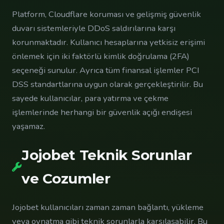
Platform, Cloudflare koruması ve gelişmiş güvenlik
duvarı sistemleriyle DDoS saldırılarına karşı
korunmaktadır. Kullanıcı hesaplarına yetkisiz erişimi
önlemek için iki faktörlü kimlik doğrulama (2FA)
seçeneği sunulur. Ayrıca tüm finansal işlemler PCI
DSS standartlarına uygun olarak gerçekleştirilir. Bu
sayede kullanıcılar, para yatırma ve çekme
işlemlerinde herhangi bir güvenlik açığı endişesi
yaşamaz.
Jojobet Teknik Sorunlar
ve Cozumler
Jojobet kullanıcıları zaman zaman bağlantı, yükleme
veya oynatma gibi teknik sorunlarla karşılaşabilir. Bu