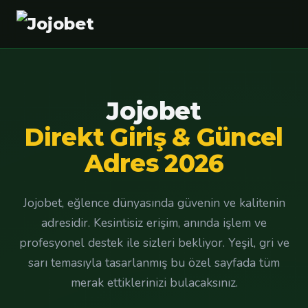
Jojobet
Direkt Giriş & Güncel
Adres 2026
Jojobet, eğlence dünyasında güvenin ve kalitenin
adresidir. Kesintisiz erişim, anında işlem ve
profesyonel destek ile sizleri bekliyor. Yeşil, gri ve
sarı temasıyla tasarlanmış bu özel sayfada tüm
merak ettiklerinizi bulacaksınız.