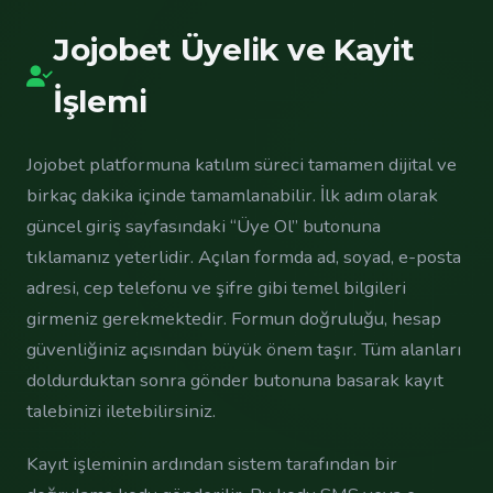
Jojobet Üyelik ve Kayit
İşlemi
Jojobet platformuna katılım süreci tamamen dijital ve
birkaç dakika içinde tamamlanabilir. İlk adım olarak
güncel giriş sayfasındaki “Üye Ol” butonuna
tıklamanız yeterlidir. Açılan formda ad, soyad, e-posta
adresi, cep telefonu ve şifre gibi temel bilgileri
girmeniz gerekmektedir. Formun doğruluğu, hesap
güvenliğiniz açısından büyük önem taşır. Tüm alanları
doldurduktan sonra gönder butonuna basarak kayıt
talebinizi iletebilirsiniz.
Kayıt işleminin ardından sistem tarafından bir