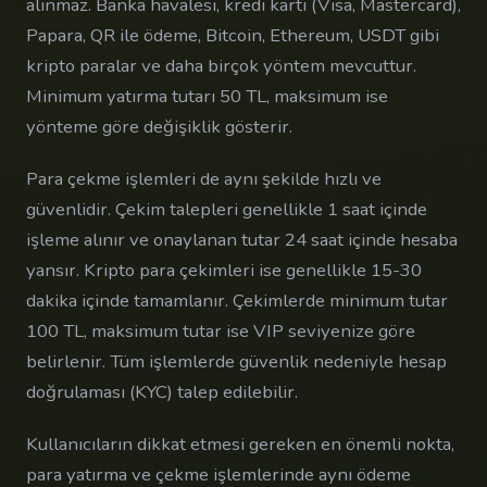
alınmaz. Banka havalesi, kredi kartı (Visa, Mastercard),
Papara, QR ile ödeme, Bitcoin, Ethereum, USDT gibi
kripto paralar ve daha birçok yöntem mevcuttur.
Minimum yatırma tutarı 50 TL, maksimum ise
yönteme göre değişiklik gösterir.
Para çekme işlemleri de aynı şekilde hızlı ve
güvenlidir. Çekim talepleri genellikle 1 saat içinde
işleme alınır ve onaylanan tutar 24 saat içinde hesaba
yansır. Kripto para çekimleri ise genellikle 15-30
dakika içinde tamamlanır. Çekimlerde minimum tutar
100 TL, maksimum tutar ise VIP seviyenize göre
belirlenir. Tüm işlemlerde güvenlik nedeniyle hesap
doğrulaması (KYC) talep edilebilir.
Kullanıcıların dikkat etmesi gereken en önemli nokta,
para yatırma ve çekme işlemlerinde aynı ödeme