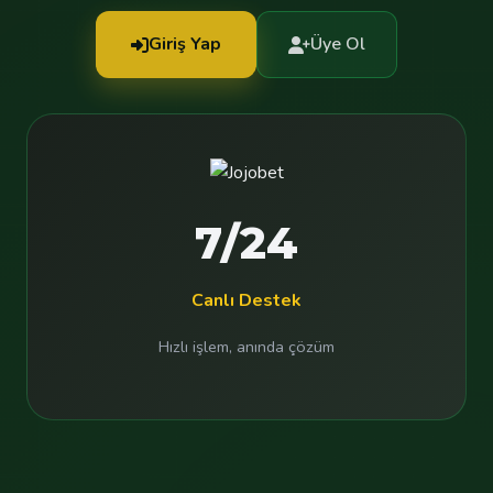
Giriş Yap
Üye Ol
7/24
Canlı Destek
Hızlı işlem, anında çözüm