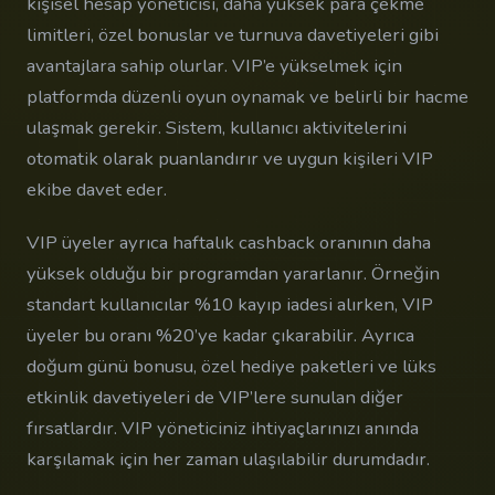
kişisel hesap yöneticisi, daha yüksek para çekme
limitleri, özel bonuslar ve turnuva davetiyeleri gibi
avantajlara sahip olurlar. VIP’e yükselmek için
platformda düzenli oyun oynamak ve belirli bir hacme
ulaşmak gerekir. Sistem, kullanıcı aktivitelerini
otomatik olarak puanlandırır ve uygun kişileri VIP
ekibe davet eder.
VIP üyeler ayrıca haftalık cashback oranının daha
yüksek olduğu bir programdan yararlanır. Örneğin
standart kullanıcılar %10 kayıp iadesi alırken, VIP
üyeler bu oranı %20’ye kadar çıkarabilir. Ayrıca
doğum günü bonusu, özel hediye paketleri ve lüks
etkinlik davetiyeleri de VIP’lere sunulan diğer
fırsatlardır. VIP yöneticiniz ihtiyaçlarınızı anında
karşılamak için her zaman ulaşılabilir durumdadır.