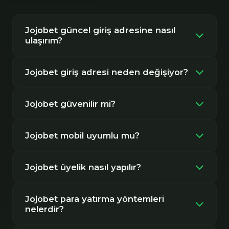
Jojobet güncel giriş adresine nasıl
ulaşırım?
Jojobet güncel giriş adresini bu sayfadaki
Jojobet giriş adresi neden değişiyor?
bilgilendirme içeriğinden takip edebilirsiniz. Adres
değişimlerini anlık olarak buradan izleyebilirsiniz.
BTK düzenlemeleri kapsamında yasal altyapı
Jojobet güvenilir mi?
değişiklikleri yaşanmaktadır. Alan adı değişimi
kullanıcıların hesap bakiyesini veya verilerini
Evet, Jojobet uluslararası lisanslı ve denetlenen bir
etkilemez. Platform, kullanıcılarına her zaman
Jojobet mobil uyumlu mu?
platformdur. SSL şifreleme, 2FA güvenlik önlemleri
alternatif bağlantılar sunar.
ve sorumlu oyun politikaları ile yüksek güvenlik
Jojobet, iOS ve Android işletim sistemleri için
standartlarında hizmet vermektedir.
Jojobet üyelik nasıl yapılır?
native mobil uygulama sunar. Ayrıca mobil tarayıcı
üzerinden de tam uyumlu bir deneyim sağlanır.
Jojobet resmi sitesinde kayıt formunu doldurun ve
Jojobet para yatırma yöntemleri
SMS ile gelen doğrulama kodunu girerek hesabınızı
nelerdir?
aktif edin. İşlem birkaç dakika sürer.