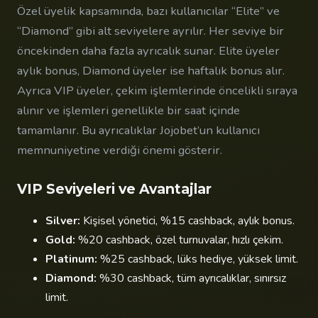
Özel üyelik kapsamında, bazı kullanıcılar “Elite” ve
“Diamond” gibi alt seviyelere ayrılır. Her seviye bir
öncekinden daha fazla ayrıcalık sunar. Elite üyeler
aylık bonus, Diamond üyeler ise haftalık bonus alır.
Ayrıca VIP üyeler, çekim işlemlerinde öncelikli sıraya
alınır ve işlemleri genellikle bir saat içinde
tamamlanır. Bu ayrıcalıklar Jojobet’un kullanıcı
memnuniyetine verdiği önemi gösterir.
VIP Seviyeleri ve Avantajlar
Silver:
Kişisel yönetici, %15 cashback, aylık bonus.
Gold:
%20 cashback, özel turnuvalar, hızlı çekim.
Platinum:
%25 cashback, lüks hediye, yüksek limit.
Diamond:
%30 cashback, tüm ayrıcalıklar, sınırsız
limit.