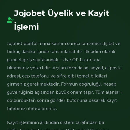
Jojobet Üyelik ve Kayit
İşlemi
Jojobet platformuna katılım süreci tamamen dijital ve
birkaç dakika içinde tamamlanabilir. İlk adım olarak
güncel giriş sayfasındaki “Üye Ol” butonuna
tıklamanız yeterlidir. Açılan formda ad, soyad, e-posta
adresi, cep telefonu ve şifre gibi temel bilgileri
girmeniz gerekmektedir. Formun doğruluğu, hesap
güvenliğiniz açısından büyük önem taşır. Tüm alanları
doldurduktan sonra gönder butonuna basarak kayıt
talebinizi iletebilirsiniz.
Kayıt işleminin ardından sistem tarafından bir