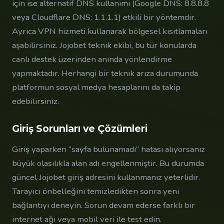
için ise alternatif DNS kullanımı (Google DNS: 8.8.8.8
veya Cloudflare DNS: 1.1.1.1) etkili bir yöntemdir.
Ayrıca VPN hizmeti kullanarak bölgesel kısıtlamaları
aşabilirsiniz. Jojobet teknik ekibi, bu tür konularda
canlı destek üzerinden anında yönlendirme
yapmaktadır. Herhangi bir teknik arıza durumunda
platformun sosyal medya hesaplarını da takip
edebilirsiniz.
Giriş Sorunları ve Çözümleri
Giriş yaparken “sayfa bulunamadı” hatası alıyorsanız
büyük olasılıkla alan adı engellenmiştir. Bu durumda
güncel Jojobet giriş adresini kullanmanız yeterlidir.
Tarayıcı önbelleğini temizledikten sonra yeni
bağlantıyı deneyin. Sorun devam ederse farklı bir
internet ağı veya mobil veri ile test edin.