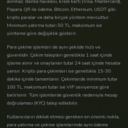
alınmaz. Banka havalesi, kredi kartı (Visa, Mastercard),
Papara, QR ile ödeme, Bitcoin, Ethereum, USDT gibi
kripto paralar ve daha birçok yöntem mevcuttur.
Minimum yatırma tutarı 50 TL, maksimum ise
yönteme göre değişiklik gösterir.
Para çekme işlemleri de aynı şekilde hızlı ve
güvenlidir. Çekim talepleri genellikle 1 saat içinde
işleme alınır ve onaylanan tutar 24 saat içinde hesaba
yansır. Kripto para çekimleri ise genellikle 15-30
dakika içinde tamamlanır. Çekimlerde minimum tutar
100 TL, maksimum tutar ise VIP seviyenize göre
belirlenir. Tüm işlemlerde güvenlik nedeniyle hesap
doğrulaması (KYC) talep edilebilir.
Kullanıcıların dikkat etmesi gereken en önemli nokta,
para yatırma ve çekme işlemlerinde aynı ödeme