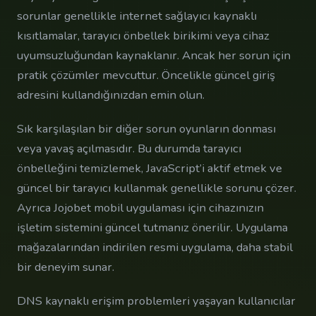
sorunlar genellikle internet sağlayıcı kaynaklı
kısıtlamalar, tarayıcı önbellek birikimi veya cihaz
uyumsuzluğundan kaynaklanır. Ancak her sorun için
pratik çözümler mevcuttur. Öncelikle güncel giriş
adresini kullandığınızdan emin olun.
Sık karşılaşılan bir diğer sorun oyunların donması
veya yavaş açılmasıdır. Bu durumda tarayıcı
önbelleğini temizlemek, JavaScript’i aktif etmek ve
güncel bir tarayıcı kullanmak genellikle sorunu çözer.
Ayrıca Jojobet mobil uygulaması için cihazınızın
işletim sistemini güncel tutmanız önerilir. Uygulama
mağazalarından indirilen resmi uygulama, daha stabil
bir deneyim sunar.
DNS kaynaklı erişim problemleri yaşayan kullanıcılar