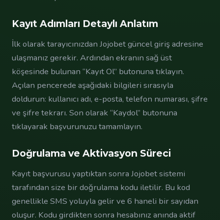
Kayıt Adımları Detaylı Anlatım
İlk olarak tarayıcınızdan Jojobet güncel giriş adresine
ulaşmanız gerekir. Ardından ekranın sağ üst
köşesinde bulunan “Kayıt Ol” butonuna tıklayın.
Açılan pencerede aşağıdaki bilgileri sırasıyla
doldurun: kullanıcı adı, e-posta, telefon numarası, şifre
ve şifre tekrarı. Son olarak “Kaydol” butonuna
tıklayarak başvurunuzu tamamlayın.
Doğrulama ve Aktivasyon Süreci
Kayıt başvurusu yaptıktan sonra Jojobet sistemi
tarafından size bir doğrulama kodu iletilir. Bu kod
genellikle SMS yoluyla gelir ve 6 haneli bir sayıdan
oluşur. Kodu girdikten sonra hesabınız anında aktif