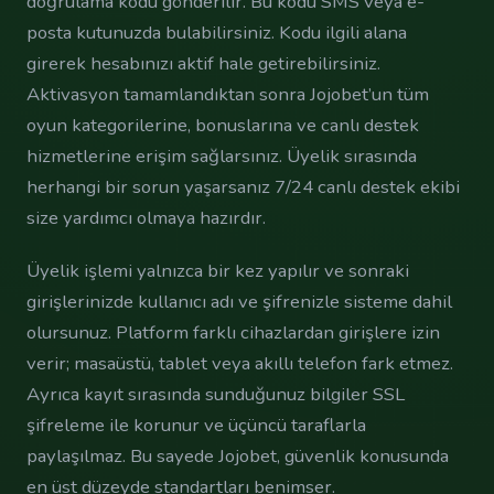
doğrulama kodu gönderilir. Bu kodu SMS veya e-
posta kutunuzda bulabilirsiniz. Kodu ilgili alana
girerek hesabınızı aktif hale getirebilirsiniz.
Aktivasyon tamamlandıktan sonra Jojobet’un tüm
oyun kategorilerine, bonuslarına ve canlı destek
hizmetlerine erişim sağlarsınız. Üyelik sırasında
herhangi bir sorun yaşarsanız 7/24 canlı destek ekibi
size yardımcı olmaya hazırdır.
Üyelik işlemi yalnızca bir kez yapılır ve sonraki
girişlerinizde kullanıcı adı ve şifrenizle sisteme dahil
olursunuz. Platform farklı cihazlardan girişlere izin
verir; masaüstü, tablet veya akıllı telefon fark etmez.
Ayrıca kayıt sırasında sunduğunuz bilgiler SSL
şifreleme ile korunur ve üçüncü taraflarla
paylaşılmaz. Bu sayede Jojobet, güvenlik konusunda
en üst düzeyde standartları benimser.