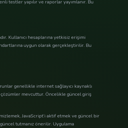
li testler yapılır ve raporlar yayımlanır. Bu
r. Kullanıcı hesaplarına yetkisiz erişimi
dartlarına uygun olarak gerçekleştirilir. Bu
runlar genellikle internet sağlayıcı kaynaklı
k çözümler mevcuttur. Öncelikle güncel giriş
mizlemek, JavaScript’i aktif etmek ve güncel bir
i güncel tutmanız önerilir. Uygulama