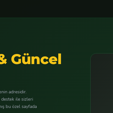
 & Güncel
nin adresidir.
destek ile sizleri
nmış bu özel sayfada