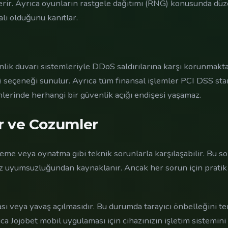
rir. Ayrıca oyunların rastgele dağıtımı (RNG) konusunda düzen
lı olduğunu kanıtlar.
ik duvarı sistemleriyle DDoS saldırılarına karşı korunmaktadı
) seçeneği sunulur. Ayrıca tüm finansal işlemler PCI DSS stan
mlerinde herhangi bir güvenlik açığı endişesi yaşamaz.
r ve Cozumler
eme veya oynatma gibi teknik sorunlarla karşılaşabilir. Bu so
ihaz uyumsuzluğundan kaynaklanır. Ancak her sorun için prati
sı veya yavaş açılmasıdır. Bu durumda tarayıcı önbelleğini te
ca Jojobet mobil uygulaması için cihazınızın işletim sistemin