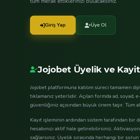
tüm merak ettiklerinizi bulacaksınız.
Giriş Yap
Üye Ol
Jojobet Üyelik ve Kayit
Jojobet platformuna katılım süreci tamamen dijit
tıklamanız yeterlidir. Açılan formda ad, soyad, 
güvenliğiniz açısından büyük önem taşır. Tüm al
Kayıt işleminin ardından sistem tarafından bir 
hesabınızı aktif hale getirebilirsiniz. Aktivas
sağlarsınız. Üyelik sırasında herhangi bir sorun