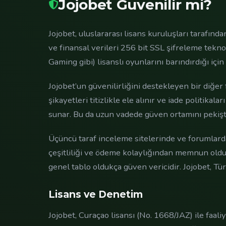
Jojobet Guvenilir mi?
Jojobet, uluslararası lisans kuruluşları tarafın
ve finansal verileri 256 bit SSL şifreleme tekno
Gaming gibi) lisanslı oyunlarını barındırdığı içi
Jojobet’un güvenilirliğini destekleyen bir diğer f
şikayetleri titizlikle ele alınır ve iade politikal
sunar. Bu da uzun vadede güven ortamını pekişti
Üçüncü taraf inceleme sitelerinde ve forumlarda
çeşitliliği ve ödeme kolaylığından memnun olduk
genel tablo oldukça güven vericidir. Jojobet, Tü
Lisans ve Denetim
Jojobet, Curaçao lisansı (No. 1668/JAZ) ile faal