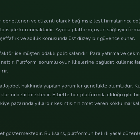
dan denetlenen ve düzenli olarak bağımsız test firmalarınca doğ
lojisiyle korunmaktadır. Ayrıca platform, oyun sağlayıcı firm
n şeffaflık ve adillik konusunda üst düzey bir güvence sunar.
aktör ise müşteri odaklı politikalarıdır. Para yatırma ve çekme
arı nettir. Platform, sorumlu oyun ilkelerine bağlıdır; kullanıcı
rir.
 Jojobet hakkında yapılan yorumlar genellikle olumludur. Kull
larını belirtmektedir. Elbette her platformda olduğu gibi bir
rkiye pazarında yıllardır kesintisiz hizmet veren köklü markala
iyet göstermektedir. Bu lisans, platformun belirli yasal düze