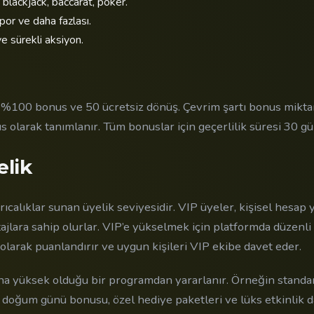
 blackjack, baccarat, poker.
por ve daha fazlası.
e sürekli aksiyon.
 %100 bonus ve 50 ücretsiz dönüş. Çevrim şartı bonus miktarı
s olarak tanımlanır. Tüm bonuslar için geçerlilik süresi 30 g
elik
rıcalıklar sunan üyelik seviyesidir. VIP üyeler, kişisel hesap 
tajlara sahip olurlar. VIP’e yükselmek için platformda düzen
k olarak puanlandırır ve uygun kişileri VIP ekibe davet eder.
ha yüksek olduğu bir programdan yararlanır. Örneğin standart
a doğum günü bonusu, özel hediye paketleri ve lüks etkinlik d