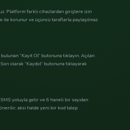
uz. Platform farklı cihazlardan girişlere izin
me ile korunur ve üçüncü taraflarla paylaşılmaz.
 bulunan “Kayıt Ol” butonuna tıklayın. Açılan
rı. Son olarak “Kaydol” butonuna tıklayarak
 SMS yoluyla gelir ve 6 haneli bir sayıdan
erilir; aksi halde yeni bir kod talep