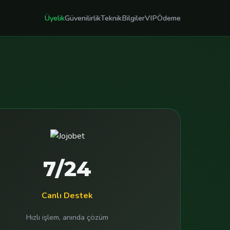
Üyelik
Güvenilirlik
Teknik
Bilgiler
VIP
Ödeme
7/24
Canlı Destek
Hızlı işlem, anında çözüm