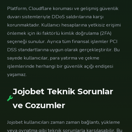
Platform, Cloudflare koruması ve gelişmiş güvenlik
duvarı sistemleriyle DDoS saldırılarına karşı
korunmaktadır. Kullanıcı hesaplarına yetkisiz erişimi
önlemek için iki faktörlü kimlik doğrulama (2FA)
seçeneği sunulur. Ayrıca tüm finansal işlemler PCI
DSS standartlarına uygun olarak gerçekleştirilir. Bu
sayede kullanıcılar, para yatırma ve çekme
işlemlerinde herhangi bir güvenlik açığı endişesi
yaşamaz.
Jojobet Teknik Sorunlar
ve Cozumler
Jojobet kullanıcıları zaman zaman bağlantı, yükleme
veya oynatma gibi teknik sorunlarla karşılaşabilir. Bu