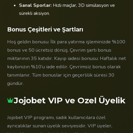
Sanal Sporlar:
Hızlı maçlar, 3D simülasyon ve
sürekli aksiyon.
Bonus Çeşitleri ve Şartları
Hoş geldin bonusu: İlk para yatırma işleminizde %100
bonus ve 50 ücretsiz dönüş. Çevrim şartı bonus
miktarının 35 katıdır. Kayıp iadesi bonusu: Haftalık net
kaybınızın %10’u iade edilir. Çevrimsiz bonus olarak
tanımlanır. Tüm bonuslar için geçerlilik süresi 30
gündür.
Jojobet VIP ve Ozel Üyelik
Jojobet VIP programı, sadık kullanıcılara özel
ayrıcalıklar sunan üyelik seviyesidir. VIP üyeler,