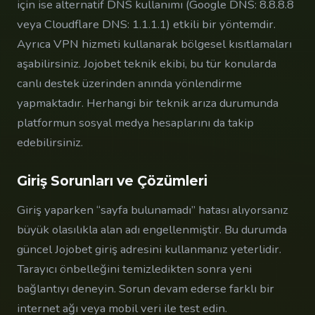
için ise alternatif DNS kullanımı (Google DNS: 8.8.8.8
veya Cloudflare DNS: 1.1.1.1) etkili bir yöntemdir.
Ayrıca VPN hizmeti kullanarak bölgesel kısıtlamaları
aşabilirsiniz. Jojobet teknik ekibi, bu tür konularda
canlı destek üzerinden anında yönlendirme
yapmaktadır. Herhangi bir teknik arıza durumunda
platformun sosyal medya hesaplarını da takip
edebilirsiniz.
Giriş Sorunları ve Çözümleri
Giriş yaparken “sayfa bulunamadı” hatası alıyorsanız
büyük olasılıkla alan adı engellenmiştir. Bu durumda
güncel Jojobet giriş adresini kullanmanız yeterlidir.
Tarayıcı önbelleğini temizledikten sonra yeni
bağlantıyı deneyin. Sorun devam ederse farklı bir
internet ağı veya mobil veri ile test edin.