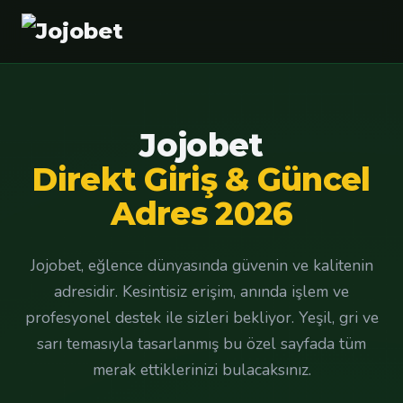
Jojobet
Direkt Giriş & Güncel
Adres 2026
Jojobet, eğlence dünyasında güvenin ve kalitenin
adresidir. Kesintisiz erişim, anında işlem ve
profesyonel destek ile sizleri bekliyor. Yeşil, gri ve
sarı temasıyla tasarlanmış bu özel sayfada tüm
merak ettiklerinizi bulacaksınız.