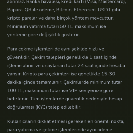
alınmaz. Banka havalesi, kredi kartı (Visa, Mastercard),
Papara, QR ile ödeme, Bitcoin, Ethereum, USDT gibi
kripto paralar ve daha birçok yöntem mevcuttur.
Minimum yatırma tutarı 50 TL, maksimum ise
yönteme göre değişiklik gösterir.
Para çekme işlemleri de aynı şekilde hızlı ve
güvenlidir. Çekim talepleri genellikle 1 saat içinde
işleme alınır ve onaylanan tutar 24 saat içinde hesaba
yansır. Kripto para çekimleri ise genellikle 15-30
dakika içinde tamamlanır. Çekimlerde minimum tutar
100 TL, maksimum tutar ise VIP seviyenize göre
belirlenir. Tüm işlemlerde güvenlik nedeniyle hesap
doğrulaması (KYC) talep edilebilir.
Kullanıcıların dikkat etmesi gereken en önemli nokta,
para yatırma ve çekme işlemlerinde aynı ödeme