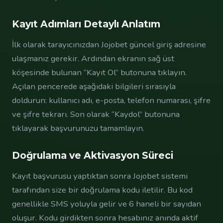
Kayıt Adımları Detaylı Anlatım
İlk olarak tarayıcınızdan Jojobet güncel giriş adresine
ulaşmanız gerekir. Ardından ekranın sağ üst
köşesinde bulunan “Kayıt Ol” butonuna tıklayın.
Açılan pencerede aşağıdaki bilgileri sırasıyla
doldurun: kullanıcı adı, e-posta, telefon numarası, şifre
ve şifre tekrarı. Son olarak “Kaydol” butonuna
tıklayarak başvurunuzu tamamlayın.
Doğrulama ve Aktivasyon Süreci
Kayıt başvurusu yaptıktan sonra Jojobet sistemi
tarafından size bir doğrulama kodu iletilir. Bu kod
genellikle SMS yoluyla gelir ve 6 haneli bir sayıdan
oluşur. Kodu girdikten sonra hesabınız anında aktif