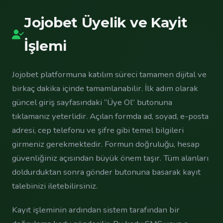
Jojobet Üyelik ve Kayit
İşlemi
Jojobet platformuna katılım süreci tamamen dijital ve
birkaç dakika içinde tamamlanabilir. İlk adım olarak
güncel giriş sayfasındaki “Üye Ol” butonuna
tıklamanız yeterlidir. Açılan formda ad, soyad, e-posta
adresi, cep telefonu ve şifre gibi temel bilgileri
girmeniz gerekmektedir. Formun doğruluğu, hesap
güvenliğiniz açısından büyük önem taşır. Tüm alanları
doldurduktan sonra gönder butonuna basarak kayıt
talebinizi iletebilirsiniz.
Kayıt işleminin ardından sistem tarafından bir