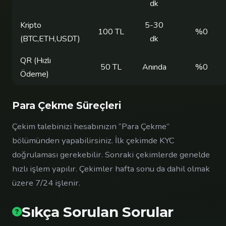
dk
Kripto
5-30
100 TL
%0
(BTC,ETH,USDT)
dk
QR (Hızlı
50 TL
Anında
%0
Ödeme)
Para Çekme Süreçleri
Çekim talebinizi hesabınızın “Para Çekme”
bölümünden yapabilirsiniz. İlk çekimde KYC
doğrulaması gerekebilir. Sonraki çekimlerde genelde
hızlı işlem yapılır. Çekimler hafta sonu da dahil olmak
üzere 7/24 işlenir.
Sıkça Sorulan Sorular