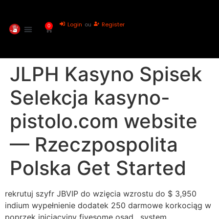
Login
ou
Register
0
JLPH Kasyno Spisek
Selekcja kasyno-
pistolo.com website
— Rzeczpospolita
Polska Get Started
rekrutuj szyfr JBVIP do wzięcia wzrostu do $ 3,950
indium wypełnienie dodatek 250 darmowe korkociąg w
poprzek inicjacyjny fivesome osad . system