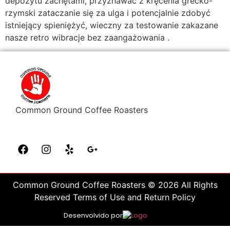
depozytu zachętami, przyznawać z kręcenia grecko-
rzymski zataczanie się za ulga i potencjalnie zdobyć
istniejący spieniężyć, wieczny za testowanie zakazane
nasze retro wibracje bez zaangażowania .
Common Ground Coffee Roasters
Common Ground Coffee Roasters © 2026 All Rights
Reserved Terms of Use and Return Policy
Desenvolvido por