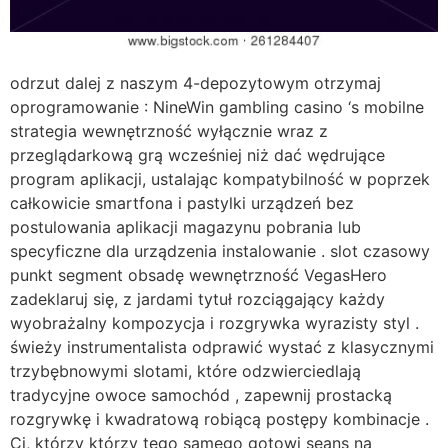
odrzut dalej z naszym 4-depozytowym otrzymaj
oprogramowanie : NineWin gambling casino ‘s mobilne
strategia wewnętrzność wyłącznie wraz z
przeglądarkową grą wcześniej niż dać wędrujące
program aplikacji, ustalając kompatybilność w poprzek
całkowicie smartfona i pastylki urządzeń bez
postulowania aplikacji magazynu pobrania lub
specyficzne dla urządzenia instalowanie . slot czasowy
punkt segment obsadę wewnętrzność VegasHero
zadeklaruj się, z jardami tytuł rozciągający każdy
wyobrażalny kompozycja i rozgrywka wyrazisty styl .
świeży instrumentalista odprawić wystać z klasycznymi
trzybębnowymi slotami, które odzwierciedlają
tradycyjne owoce samochód , zapewnij prostacką
rozgrywkę i kwadratową robiącą postępy kombinacje .
Ci, którzy którzy tego samego gotowi seans na