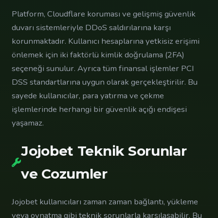
Platform, Cloudflare koruması ve gelişmiş güvenlik
duvarı sistemleriyle DDoS saldırılarına karşı
korunmaktadır. Kullanıcı hesaplarına yetkisiz erişimi
önlemek için iki faktörlü kimlik doğrulama (2FA)
seçeneği sunulur. Ayrıca tüm finansal işlemler PCI
DSS standartlarına uygun olarak gerçekleştirilir. Bu
sayede kullanıcılar, para yatırma ve çekme
işlemlerinde herhangi bir güvenlik açığı endişesi
yaşamaz.
Jojobet Teknik Sorunlar
ve Cozumler
Jojobet kullanıcıları zaman zaman bağlantı, yükleme
veya oynatma gibi teknik sorunlarla karşılaşabilir. Bu