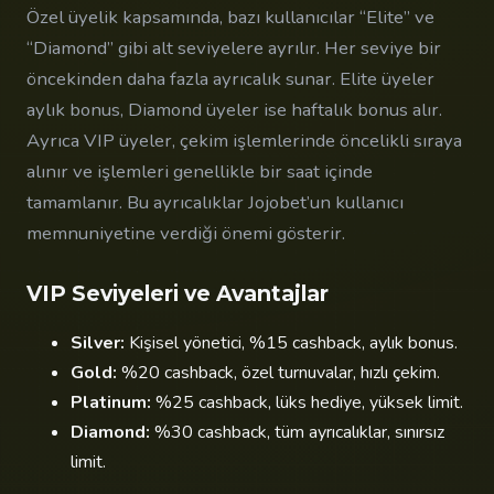
Özel üyelik kapsamında, bazı kullanıcılar “Elite” ve
“Diamond” gibi alt seviyelere ayrılır. Her seviye bir
öncekinden daha fazla ayrıcalık sunar. Elite üyeler
aylık bonus, Diamond üyeler ise haftalık bonus alır.
Ayrıca VIP üyeler, çekim işlemlerinde öncelikli sıraya
alınır ve işlemleri genellikle bir saat içinde
tamamlanır. Bu ayrıcalıklar Jojobet’un kullanıcı
memnuniyetine verdiği önemi gösterir.
VIP Seviyeleri ve Avantajlar
Silver:
Kişisel yönetici, %15 cashback, aylık bonus.
Gold:
%20 cashback, özel turnuvalar, hızlı çekim.
Platinum:
%25 cashback, lüks hediye, yüksek limit.
Diamond:
%30 cashback, tüm ayrıcalıklar, sınırsız
limit.