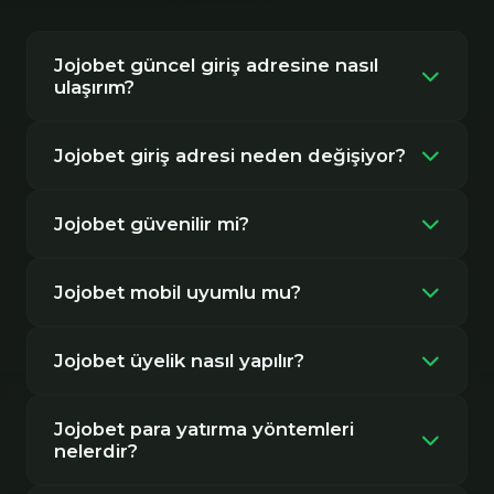
Jojobet güncel giriş adresine nasıl
ulaşırım?
Jojobet güncel giriş adresini bu sayfadaki
Jojobet giriş adresi neden değişiyor?
bilgilendirme içeriğinden takip edebilirsiniz. Adres
değişimlerini anlık olarak buradan izleyebilirsiniz.
BTK düzenlemeleri kapsamında yasal altyapı
Jojobet güvenilir mi?
değişiklikleri yaşanmaktadır. Alan adı değişimi
kullanıcıların hesap bakiyesini veya verilerini
Evet, Jojobet uluslararası lisanslı ve denetlenen bir
etkilemez. Platform, kullanıcılarına her zaman
Jojobet mobil uyumlu mu?
platformdur. SSL şifreleme, 2FA güvenlik önlemleri
alternatif bağlantılar sunar.
ve sorumlu oyun politikaları ile yüksek güvenlik
Jojobet, iOS ve Android işletim sistemleri için
standartlarında hizmet vermektedir.
Jojobet üyelik nasıl yapılır?
native mobil uygulama sunar. Ayrıca mobil tarayıcı
üzerinden de tam uyumlu bir deneyim sağlanır.
Jojobet resmi sitesinde kayıt formunu doldurun ve
Jojobet para yatırma yöntemleri
SMS ile gelen doğrulama kodunu girerek hesabınızı
nelerdir?
aktif edin. İşlem birkaç dakika sürer.