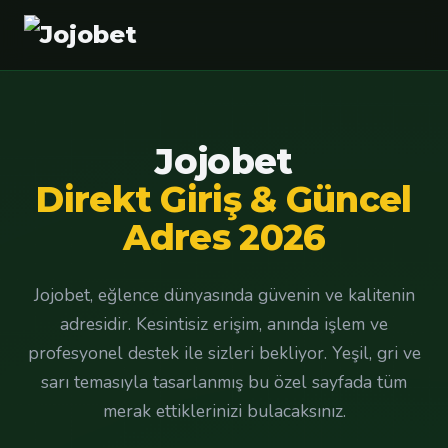
Jojobet
Direkt Giriş & Güncel
Adres 2026
Jojobet, eğlence dünyasında güvenin ve kalitenin
adresidir. Kesintisiz erişim, anında işlem ve
profesyonel destek ile sizleri bekliyor. Yeşil, gri ve
sarı temasıyla tasarlanmış bu özel sayfada tüm
merak ettiklerinizi bulacaksınız.