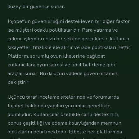
düzey bir güvence sunar.
Jojobet’un güvenilirliğini destekleyen bir diğer faktör
ise müşteri odaklı politikalarıdır. Para yatırma ve
çekme işlemleri hızlı bir şekilde gerçekleşir, kullanıcı
şikayetleri titizlikle ele alınır ve iade politikaları nettir.
Platform, sorumlu oyun ilkelerine bağlıdır;
kullanıcılara oyun süresi ve limit belirleme gibi
araçlar sunar. Bu da uzun vadede güven ortamını
pekiştirir.
Üçüncü taraf inceleme sitelerinde ve forumlarda
Jojobet hakkında yapılan yorumlar genellikle
olumludur. Kullanıcılar özellikle canlı destek hızı,
bonus çeşitliliği ve ödeme kolaylığından memnun
olduklarını belirtmektedir. Elbette her platformda