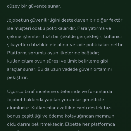
düzey bir güvence sunar.
Jojobet’un güvenilirliğini destekleyen bir diğer faktör
ise müşteri odaklı politikalarıdır. Para yatırma ve
çekme işlemleri hızlı bir şekilde gerçekleşir, kullanıcı
şikayetleri titizlikle ele alınır ve iade politikaları nettir.
Platform, sorumlu oyun ilkelerine bağlıdır;
kullanıcılara oyun süresi ve limit belirleme gibi
araçlar sunar. Bu da uzun vadede güven ortamını
pekiştirir.
Üçüncü taraf inceleme sitelerinde ve forumlarda
Jojobet hakkında yapılan yorumlar genellikle
olumludur. Kullanıcılar özellikle canlı destek hızı,
bonus çeşitliliği ve ödeme kolaylığından memnun
olduklarını belirtmektedir. Elbette her platformda