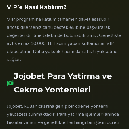
VIP’e Nasıl Katılırım?
VIP programına katılım tamamen davet esaslıdır
ancak dilerseniz canlı destek ekibine başvurarak
değerlendirilme talebinde bulunabilirsiniz. Genellikle
aylık en az 10.000 TL hacim yapan kullanıcılar VIP
ekibe alınır. Daha yüksek hacim daha hızlı yükselme
sağlar.
Jojobet Para Yatirma ve
Cekme Yontemleri
Jojobet, kullanıcılarına geniş bir ödeme yöntemi
yelpazesi sunmaktadır. Para yatırma işlemleri anında
hesaba yansır ve genellikle herhangi bir işlem ücreti