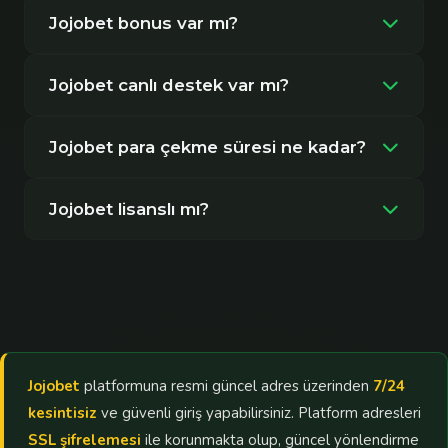
Kredi kartı, banka havalesi, Papara, QR ile ödeme,
Jojobet bonus var mı?
Bitcoin, Ethereum, USDT gibi kripto para birimleri
ve diğer elektronik cüzdanlar kabul edilmektedir.
Yeni üyelere hoş geldin bonusu, haftalık kayıp
Jojobet canlı destek var mı?
iadesi, cashback ve ücretsiz dönüşler gibi birçok
promosyon mevcuttur. Kampanya sayfasını ziyaret
Evet, 7/24 canlı destek hattı mevcuttur. Canlı
ederek güncel fırsatları görebilirsiniz.
Jojobet para çekme süresi ne kadar?
sohbet, e-posta ve telefon yoluyla uzman ekibe
ulaşabilirsiniz. Yanıt süresi genellikle 2 dakikanın
Çekim talepleri genellikle 1 saat içinde işleme alınır.
altındadır.
Jojobet lisanslı mı?
Banka havalesi 24 saat, kripto para çekimleri ise
15-30 dakika içinde hesabınıza yansır.
Evet, Jojobet Curaçao lisansı (1668/JAZ)
kapsamında faaliyet gösterir. Bu lisans, bağımsız
denetim ve yasal düzenlemelere tabi olduğunu
belgelemektedir.
Jojobet
platformuna resmi güncel adres üzerinden
7/24
kesintisiz
ve güvenli giriş yapabilirsiniz. Platform adresleri
SSL şifrelemesi
ile korunmakta olup, güncel yönlendirme