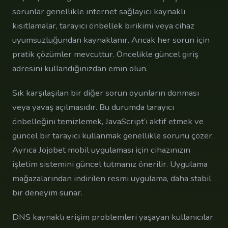
sorunlar genellikle internet sağlayıcı kaynaklı
kısıtlamalar, tarayıcı önbellek birikimi veya cihaz
uyumsuzluğundan kaynaklanır. Ancak her sorun için
pratik çözümler mevcuttur. Öncelikle güncel giriş
adresini kullandığınızdan emin olun.
Sık karşılaşılan bir diğer sorun oyunların donması
veya yavaş açılmasıdır. Bu durumda tarayıcı
önbelleğini temizlemek, JavaScript’i aktif etmek ve
güncel bir tarayıcı kullanmak genellikle sorunu çözer.
Ayrıca Jojobet mobil uygulaması için cihazınızın
işletim sistemini güncel tutmanız önerilir. Uygulama
mağazalarından indirilen resmi uygulama, daha stabil
bir deneyim sunar.
DNS kaynaklı erişim problemleri yaşayan kullanıcılar