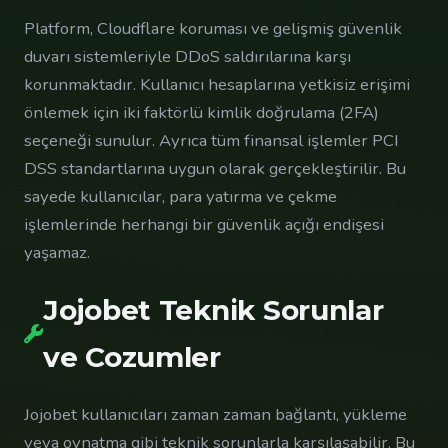
Platform, Cloudflare koruması ve gelişmiş güvenlik
duvarı sistemleriyle DDoS saldırılarına karşı
korunmaktadır. Kullanıcı hesaplarına yetkisiz erişimi
önlemek için iki faktörlü kimlik doğrulama (2FA)
seçeneği sunulur. Ayrıca tüm finansal işlemler PCI
DSS standartlarına uygun olarak gerçekleştirilir. Bu
sayede kullanıcılar, para yatırma ve çekme
işlemlerinde herhangi bir güvenlik açığı endişesi
yaşamaz.
Jojobet Teknik Sorunlar
ve Cozumler
Jojobet kullanıcıları zaman zaman bağlantı, yükleme
veya oynatma gibi teknik sorunlarla karşılaşabilir. Bu