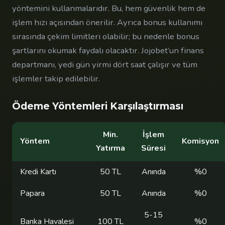
yöntemini kullanmalarıdır. Bu, hem güvenlik hem de
işlem hızı açısından önerilir. Ayrıca bonus kullanımı
sırasında çekim limitleri olabilir; bu nedenle bonus
şartlarını okumak faydalı olacaktır. Jojobet’un finans
departmanı, yedi gün yirmi dört saat çalışır ve tüm
işlemler takip edilebilir.
Ödeme Yöntemleri Karşılaştırması
Min.
İşlem
Yöntem
Komisyon
Yatırma
Süresi
Kredi Kartı
50 TL
Anında
%0
Papara
50 TL
Anında
%0
5-15
Banka Havalesi
100 TL
%0