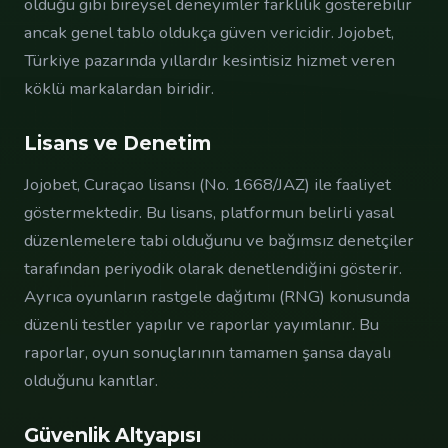
olduğu gibi bireysel deneyimler farklılık gösterebilir
ancak genel tablo oldukça güven vericidir. Jojobet,
Türkiye pazarında yıllardır kesintisiz hizmet veren
köklü markalardan biridir.
Lisans ve Denetim
Jojobet, Curaçao lisansı (No. 1668/JAZ) ile faaliyet
göstermektedir. Bu lisans, platformun belirli yasal
düzenlemelere tabi olduğunu ve bağımsız denetçiler
tarafından periyodik olarak denetlendiğini gösterir.
Ayrıca oyunların rastgele dağıtımı (RNG) konusunda
düzenli testler yapılır ve raporlar yayımlanır. Bu
raporlar, oyun sonuçlarının tamamen şansa dayalı
olduğunu kanıtlar.
Güvenlik Altyapısı