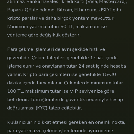
alınmaz. Banka havalesi, kredi kartı (Visa, Mastercard),
Papara, QR ile ödeme, Bitcoin, Ethereum, USDT gibi
kripto paralar ve daha birçok yöntem mevcuttur.
Minimum yatırma tutarı 50 TL, maksimum ise
yönteme göre değişiklik gösterir.
Para çekme işlemleri de aynı şekilde hızlı ve
güvenlidir. Çekim talepleri genellikle 1 saat içinde
işleme alınır ve onaylanan tutar 24 saat içinde hesaba
yansır. Kripto para çekimleri ise genellikle 15-30
dakika içinde tamamlanır. Çekimlerde minimum tutar
100 TL, maksimum tutar ise VIP seviyenize göre
belirlenir. Tüm işlemlerde güvenlik nedeniyle hesap
doğrulaması (KYC) talep edilebilir.
Kullanıcıların dikkat etmesi gereken en önemli nokta,
para yatırma ve çekme işlemlerinde aynı ödeme