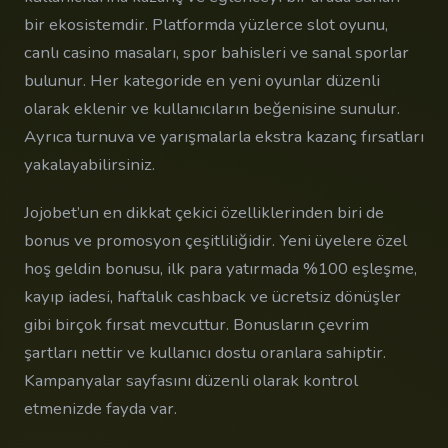
bir ekosistemdir. Platformda yüzlerce slot oyunu,
canlı casino masaları, spor bahisleri ve sanal sporlar
bulunur. Her kategoride en yeni oyunlar düzenli
olarak eklenir ve kullanıcıların beğenisine sunulur.
Ayrıca turnuva ve yarışmalarla ekstra kazanç fırsatları
yakalayabilirsiniz.
Jojobet’un en dikkat çekici özelliklerinden biri de
bonus ve promosyon çeşitliliğidir. Yeni üyelere özel
hoş geldin bonusu, ilk para yatırmada %100 eşleşme,
kayıp iadesi, haftalık cashback ve ücretsiz dönüşler
gibi birçok fırsat mevcuttur. Bonusların çevrim
şartları nettir ve kullanıcı dostu oranlara sahiptir.
Kampanyalar sayfasını düzenli olarak kontrol
etmenizde fayda var.