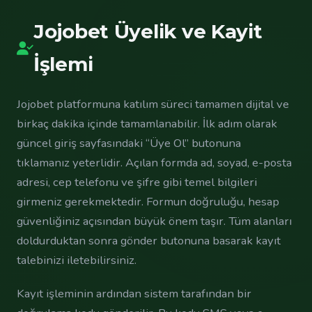
Jojobet Üyelik ve Kayit
İşlemi
Jojobet platformuna katılım süreci tamamen dijital ve
birkaç dakika içinde tamamlanabilir. İlk adım olarak
güncel giriş sayfasındaki “Üye Ol” butonuna
tıklamanız yeterlidir. Açılan formda ad, soyad, e-posta
adresi, cep telefonu ve şifre gibi temel bilgileri
girmeniz gerekmektedir. Formun doğruluğu, hesap
güvenliğiniz açısından büyük önem taşır. Tüm alanları
doldurduktan sonra gönder butonuna basarak kayıt
talebinizi iletebilirsiniz.
Kayıt işleminin ardından sistem tarafından bir