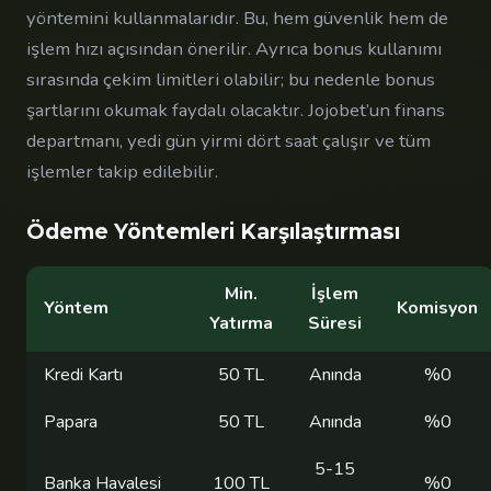
yöntemini kullanmalarıdır. Bu, hem güvenlik hem de
işlem hızı açısından önerilir. Ayrıca bonus kullanımı
sırasında çekim limitleri olabilir; bu nedenle bonus
şartlarını okumak faydalı olacaktır. Jojobet’un finans
departmanı, yedi gün yirmi dört saat çalışır ve tüm
işlemler takip edilebilir.
Ödeme Yöntemleri Karşılaştırması
Min.
İşlem
Yöntem
Komisyon
Yatırma
Süresi
Kredi Kartı
50 TL
Anında
%0
Papara
50 TL
Anında
%0
5-15
Banka Havalesi
100 TL
%0