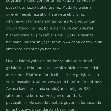
doğrulama kodu gönderilir. Bu kodu SMS veya e-
posta kutunuzda bulabilirsiniz. Kodu ilgili alana
girerek hesabınızı aktif hale getirebilirsiniz.
Aktivasyon tamamlandıktan sonra Jojobet’un tüm
oyun kategorilerine, bonuslarına ve canlı destek
hizmetlerine erişim sağlarsınız. Üyelik sırasında
herhangi bir sorun yaşarsanız 7/24 canlı destek ekibi
size yardımcı olmaya hazırdır.
Üyelik işlemi yalnızca bir kez yapılır ve sonraki
girişlerinizde kullanıcı adı ve şifrenizle sisteme dahil
olursunuz. Platform farklı cihazlardan girişlere izin
verir; masaüstü, tablet veya akıllı telefon fark etmez.
Ayrıca kayıt sırasında sunduğunuz bilgiler SSL
şifreleme ile korunur ve üçüncü taraflarla
paylaşılmaz. Bu sayede Jojobet, güvenlik konusunda
en üst düzeyde standartları benimser.