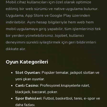
Mobil cihaz kullanıcıları için özel olarak optimize
edilmiş bir web sürümü ve native uygulama bulunur.
Uygulama, App Store ve Google Play üzerinden
indirilebilir. Aynı hesap bilgileriyle hem web hem
mobil uygulamaya giriş yapabilir, tüm işlemlerinizi tek
bir yerden yönetebilirsiniz. Jojobet, kullanıcı
deneyimini sürekli iyileştirmek için geri bildirimleri
dikkate alır.
Oyun Kategorileri
Slot Oyunları:
Popüler temalar, jackpot slotları ve
yeni çıkan oyunlar.
Canlı Casino:
Profesyonel krupiyelerle rulet,
blackjack, baccarat, poker.
Spor Bahisleri:
Futbol, basketbol, tenis, e-spor ve
daha fazlası.