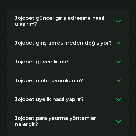
Jojobet güncel giriş adresine nasıl
ulaşırım?
Jojobet güncel giriş adresini bu sayfadaki
Jojobet giriş adresi neden değişiyor?
bilgilendirme içeriğinden takip edebilirsiniz. Adres
değişimlerini anlık olarak buradan izleyebilirsiniz.
BTK düzenlemeleri kapsamında yasal altyapı
Jojobet güvenilir mi?
değişiklikleri yaşanmaktadır. Alan adı değişimi
kullanıcıların hesap bakiyesini veya verilerini
Evet, Jojobet uluslararası lisanslı ve denetlenen bir
etkilemez. Platform, kullanıcılarına her zaman
Jojobet mobil uyumlu mu?
platformdur. SSL şifreleme, 2FA güvenlik önlemleri
alternatif bağlantılar sunar.
ve sorumlu oyun politikaları ile yüksek güvenlik
Jojobet, iOS ve Android işletim sistemleri için
standartlarında hizmet vermektedir.
Jojobet üyelik nasıl yapılır?
native mobil uygulama sunar. Ayrıca mobil tarayıcı
üzerinden de tam uyumlu bir deneyim sağlanır.
Jojobet resmi sitesinde kayıt formunu doldurun ve
Jojobet para yatırma yöntemleri
SMS ile gelen doğrulama kodunu girerek hesabınızı
nelerdir?
aktif edin. İşlem birkaç dakika sürer.