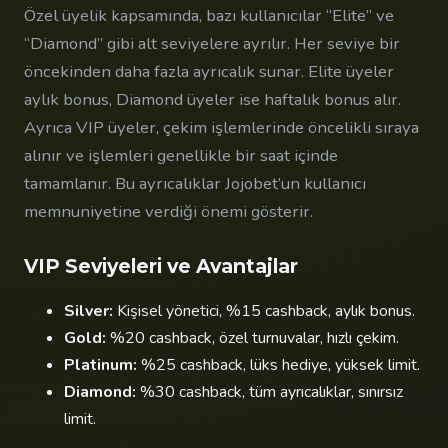
Özel üyelik kapsamında, bazı kullanıcılar “Elite” ve
“Diamond” gibi alt seviyelere ayrılır. Her seviye bir
öncekinden daha fazla ayrıcalık sunar. Elite üyeler
aylık bonus, Diamond üyeler ise haftalık bonus alır.
Ayrıca VIP üyeler, çekim işlemlerinde öncelikli sıraya
alınır ve işlemleri genellikle bir saat içinde
tamamlanır. Bu ayrıcalıklar Jojobet’un kullanıcı
memnuniyetine verdiği önemi gösterir.
VIP Seviyeleri ve Avantajlar
Silver:
Kişisel yönetici, %15 cashback, aylık bonus.
Gold:
%20 cashback, özel turnuvalar, hızlı çekim.
Platinum:
%25 cashback, lüks hediye, yüksek limit.
Diamond:
%30 cashback, tüm ayrıcalıklar, sınırsız
limit.