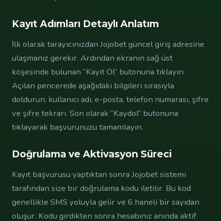
Kayıt Adımları Detaylı Anlatım
İlk olarak tarayıcınızdan Jojobet güncel giriş adresine
ulaşmanız gerekir. Ardından ekranın sağ üst
köşesinde bulunan “Kayıt Ol” butonuna tıklayın.
Açılan pencerede aşağıdaki bilgileri sırasıyla
doldurun: kullanıcı adı, e-posta, telefon numarası, şifre
ve şifre tekrarı. Son olarak “Kaydol” butonuna
tıklayarak başvurunuzu tamamlayın.
Doğrulama ve Aktivasyon Süreci
Kayıt başvurusu yaptıktan sonra Jojobet sistemi
tarafından size bir doğrulama kodu iletilir. Bu kod
genellikle SMS yoluyla gelir ve 6 haneli bir sayıdan
oluşur. Kodu girdikten sonra hesabınız anında aktif