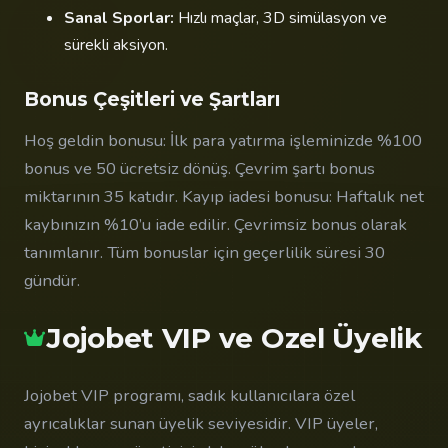
Sanal Sporlar:
Hızlı maçlar, 3D simülasyon ve
sürekli aksiyon.
Bonus Çeşitleri ve Şartları
Hoş geldin bonusu: İlk para yatırma işleminizde %100
bonus ve 50 ücretsiz dönüş. Çevrim şartı bonus
miktarının 35 katıdır. Kayıp iadesi bonusu: Haftalık net
kaybınızın %10’u iade edilir. Çevrimsiz bonus olarak
tanımlanır. Tüm bonuslar için geçerlilik süresi 30
gündür.
Jojobet VIP ve Ozel Üyelik
Jojobet VIP programı, sadık kullanıcılara özel
ayrıcalıklar sunan üyelik seviyesidir. VIP üyeler,