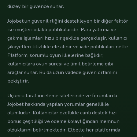
düzey bir güvence sunar.
Jojobet’un güvenilirliğini destekleyen bir diğer faktör
ise müşteri odaklı politikalarıdır. Para yatırma ve
çekme işlemleri hızlı bir şekilde gerçekleşir, kullanıcı
şikayetleri titizlikle ele alınır ve iade politikaları nettir.
Platform, sorumlu oyun ilkelerine bağlıdır;
kullanıcılara oyun süresi ve limit belirleme gibi
araçlar sunar. Bu da uzun vadede güven ortamını
pekiştirir.
Üçüncü taraf inceleme sitelerinde ve forumlarda
Jojobet hakkında yapılan yorumlar genellikle
olumludur. Kullanıcılar özellikle canlı destek hızı,
bonus çeşitliliği ve ödeme kolaylığından memnun
olduklarını belirtmektedir. Elbette her platformda