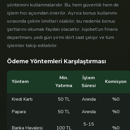
yöntemini kullanmalarıdır. Bu, hem güvenlik hem de
işlem hızı açısından önerilir. Ayrıca bonus kullanımı
sırasında çekim limitleri olabilir; bu nedenle bonus
şartlarını okumak faydalı olacaktır. Jojobet’un finans
departmanı, yedi gün yirmi dört saat çalışır ve tüm
işlemler takip edilebilir.
Ödeme Yöntemleri Karşılaştırması
Min.
İşlem
Yöntem
Komisyon
Yatırma
Süresi
Kredi Kartı
50 TL
Anında
%0
Papara
50 TL
Anında
%0
5-15
Banka Havalesi
100 TL
%0