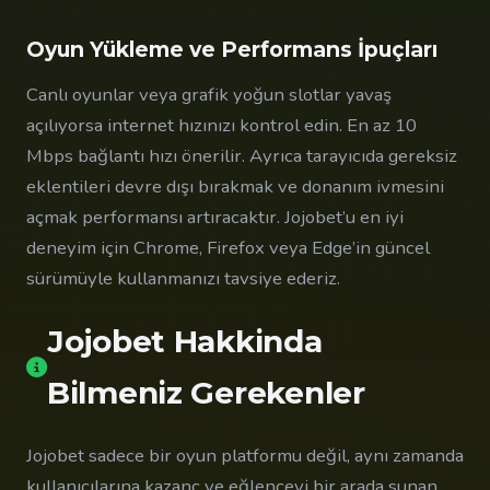
Oyun Yükleme ve Performans İpuçları
Canlı oyunlar veya grafik yoğun slotlar yavaş
açılıyorsa internet hızınızı kontrol edin. En az 10
Mbps bağlantı hızı önerilir. Ayrıca tarayıcıda gereksiz
eklentileri devre dışı bırakmak ve donanım ivmesini
açmak performansı artıracaktır. Jojobet’u en iyi
deneyim için Chrome, Firefox veya Edge’in güncel
sürümüyle kullanmanızı tavsiye ederiz.
Jojobet Hakkinda
Bilmeniz Gerekenler
Jojobet sadece bir oyun platformu değil, aynı zamanda
kullanıcılarına kazanç ve eğlenceyi bir arada sunan