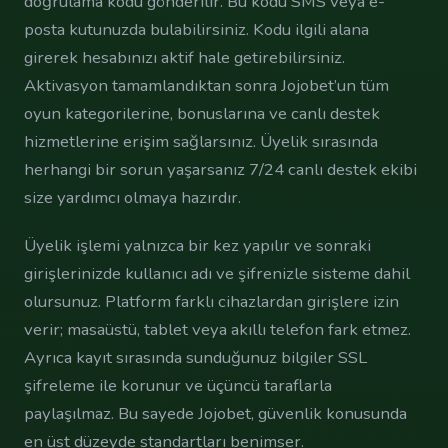
doğrulama kodu gönderilir. Bu kodu SMS veya e-
posta kutunuzda bulabilirsiniz. Kodu ilgili alana
girerek hesabınızı aktif hale getirebilirsiniz.
Aktivasyon tamamlandıktan sonra Jojobet’un tüm
oyun kategorilerine, bonuslarına ve canlı destek
hizmetlerine erişim sağlarsınız. Üyelik sırasında
herhangi bir sorun yaşarsanız 7/24 canlı destek ekibi
size yardımcı olmaya hazırdır.
Üyelik işlemi yalnızca bir kez yapılır ve sonraki
girişlerinizde kullanıcı adı ve şifrenizle sisteme dahil
olursunuz. Platform farklı cihazlardan girişlere izin
verir; masaüstü, tablet veya akıllı telefon fark etmez.
Ayrıca kayıt sırasında sunduğunuz bilgiler SSL
şifreleme ile korunur ve üçüncü taraflarla
paylaşılmaz. Bu sayede Jojobet, güvenlik konusunda
en üst düzeyde standartları benimser.