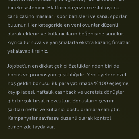
bir ekosistemdir. Platformda yüzlerce slot oyunu,
canlı casino masaları, spor bahisleri ve sanal sporlar
bulunur. Her kategoride en yeni oyunlar düzenli
olarak eklenir ve kullanıcıların beğenisine sunulur.
Ayrıca turnuva ve yarışmalarla ekstra kazanç fırsatları
yakalayabilirsiniz.
Jojobet’un en dikkat çekici özelliklerinden biri de
bonus ve promosyon çeşitliliğidir. Yeni üyelere özel
hoş geldin bonusu, ilk para yatırmada %100 eşleşme,
kayıp iadesi, haftalık cashback ve ücretsiz dönüşler
gibi birçok fırsat mevcuttur. Bonusların çevrim
şartları nettir ve kullanıcı dostu oranlara sahiptir.
Kampanyalar sayfasını düzenli olarak kontrol
etmenizde fayda var.