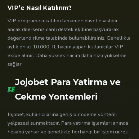
VIP’e Nasıl Katılırım?
VIP programına katılım tamamen davet esaslıdır
ancak dilerseniz canlı destek ekibine başvurarak
değerlendirilme talebinde bulunabilirsiniz. Genellikle
aylık en az 10.000 TL hacim yapan kullanıcılar VIP
ekibe alınır. Daha yüksek hacim daha hızlı yükselme
sağlar.
Jojobet Para Yatirma ve
Cekme Yontemleri
Jojobet, kullanıcılarına geniş bir ödeme yöntemi
yelpazesi sunmaktadır. Para yatırma işlemleri anında
hesaba yansır ve genellikle herhangi bir işlem ücreti