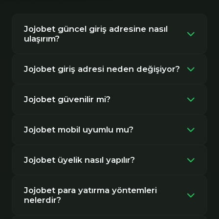
Jojobet güncel giriş adresine nasıl
ulaşırım?
Jojobet güncel giriş adresini bu sayfadaki
Jojobet giriş adresi neden değişiyor?
bilgilendirme içeriğinden takip edebilirsiniz. Adres
değişimlerini anlık olarak buradan izleyebilirsiniz.
BTK düzenlemeleri kapsamında yasal altyapı
Jojobet güvenilir mi?
değişiklikleri yaşanmaktadır. Alan adı değişimi
kullanıcıların hesap bakiyesini veya verilerini
Evet, Jojobet uluslararası lisanslı ve denetlenen bir
etkilemez. Platform, kullanıcılarına her zaman
Jojobet mobil uyumlu mu?
platformdur. SSL şifreleme, 2FA güvenlik önlemleri
alternatif bağlantılar sunar.
ve sorumlu oyun politikaları ile yüksek güvenlik
Jojobet, iOS ve Android işletim sistemleri için
standartlarında hizmet vermektedir.
Jojobet üyelik nasıl yapılır?
native mobil uygulama sunar. Ayrıca mobil tarayıcı
üzerinden de tam uyumlu bir deneyim sağlanır.
Jojobet resmi sitesinde kayıt formunu doldurun ve
Jojobet para yatırma yöntemleri
SMS ile gelen doğrulama kodunu girerek hesabınızı
nelerdir?
aktif edin. İşlem birkaç dakika sürer.