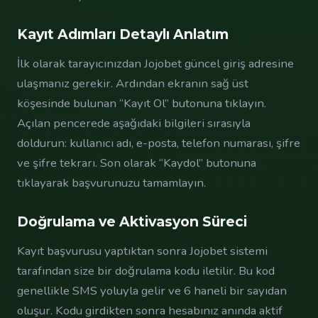
Kayıt Adımları Detaylı Anlatım
İlk olarak tarayıcınızdan Jojobet güncel giriş adresine
ulaşmanız gerekir. Ardından ekranın sağ üst
köşesinde bulunan “Kayıt Ol” butonuna tıklayın.
Açılan pencerede aşağıdaki bilgileri sırasıyla
doldurun: kullanıcı adı, e-posta, telefon numarası, şifre
ve şifre tekrarı. Son olarak “Kaydol” butonuna
tıklayarak başvurunuzu tamamlayın.
Doğrulama ve Aktivasyon Süreci
Kayıt başvurusu yaptıktan sonra Jojobet sistemi
tarafından size bir doğrulama kodu iletilir. Bu kod
genellikle SMS yoluyla gelir ve 6 haneli bir sayıdan
oluşur. Kodu girdikten sonra hesabınız anında aktif