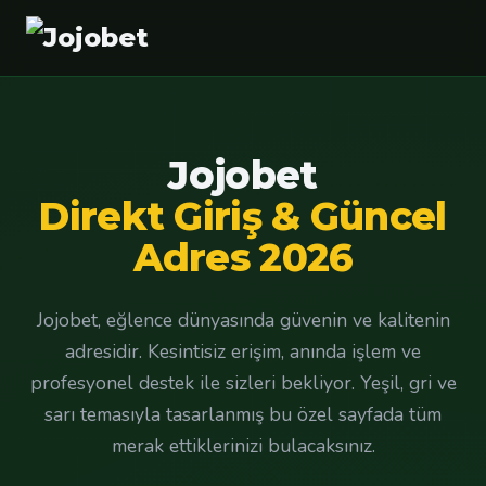
Jojobet
Direkt Giriş & Güncel
Adres 2026
Jojobet, eğlence dünyasında güvenin ve kalitenin
adresidir. Kesintisiz erişim, anında işlem ve
profesyonel destek ile sizleri bekliyor. Yeşil, gri ve
sarı temasıyla tasarlanmış bu özel sayfada tüm
merak ettiklerinizi bulacaksınız.