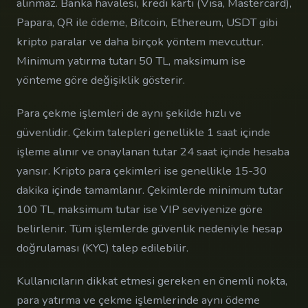
alınmaz. Banka havalesi, kredi kartı (Visa, Mastercard),
Papara, QR ile ödeme, Bitcoin, Ethereum, USDT gibi
kripto paralar ve daha birçok yöntem mevcuttur.
Minimum yatırma tutarı 50 TL, maksimum ise
yönteme göre değişiklik gösterir.
Para çekme işlemleri de aynı şekilde hızlı ve
güvenlidir. Çekim talepleri genellikle 1 saat içinde
işleme alınır ve onaylanan tutar 24 saat içinde hesaba
yansır. Kripto para çekimleri ise genellikle 15-30
dakika içinde tamamlanır. Çekimlerde minimum tutar
100 TL, maksimum tutar ise VIP seviyenize göre
belirlenir. Tüm işlemlerde güvenlik nedeniyle hesap
doğrulaması (KYC) talep edilebilir.
Kullanıcıların dikkat etmesi gereken en önemli nokta,
para yatırma ve çekme işlemlerinde aynı ödeme