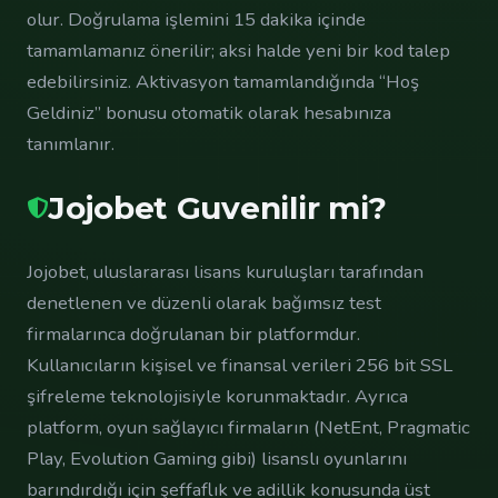
olur. Doğrulama işlemini 15 dakika içinde
tamamlamanız önerilir; aksi halde yeni bir kod talep
edebilirsiniz. Aktivasyon tamamlandığında “Hoş
Geldiniz” bonusu otomatik olarak hesabınıza
tanımlanır.
Jojobet Guvenilir mi?
Jojobet, uluslararası lisans kuruluşları tarafından
denetlenen ve düzenli olarak bağımsız test
firmalarınca doğrulanan bir platformdur.
Kullanıcıların kişisel ve finansal verileri 256 bit SSL
şifreleme teknolojisiyle korunmaktadır. Ayrıca
platform, oyun sağlayıcı firmaların (NetEnt, Pragmatic
Play, Evolution Gaming gibi) lisanslı oyunlarını
barındırdığı için şeffaflık ve adillik konusunda üst