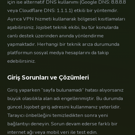
için ise alternatif DNS kullanımı (Google DNS: 8.8.8.8
veya Cloudflare DNS: 1.1.1.1) etkili bir yöntemdir.
Ayrıca VPN hizmeti kullanarak bölgesel kısıtlamaları
aşabilirsiniz. Jojobet teknik ekibi, bu tür konularda
canlı destek üzerinden anında yönlendirme
yapmaktadır. Herhangi bir teknik arıza durumunda
platformun sosyal medya hesaplarını da takip
edebilirsiniz.
Giriş Sorunları ve Çözümleri
Giriş yaparken “sayfa bulunamadı” hatası alıyorsanız
büyük olasılıkla alan adı engellenmiştir. Bu durumda
güncel Jojobet giriş adresini kullanmanız yeterlidir.
Tarayıcı önbelleğini temizledikten sonra yeni
bağlantıyı deneyin. Sorun devam ederse farklı bir
internet ağı veya mobil veri ile test edin.