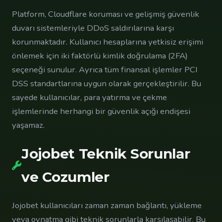
Platform, Cloudflare koruması ve gelişmiş güvenlik
duvarı sistemleriyle DDoS saldırılarına karşı
korunmaktadır. Kullanıcı hesaplarına yetkisiz erişimi
önlemek için iki faktörlü kimlik doğrulama (2FA)
seçeneği sunulur. Ayrıca tüm finansal işlemler PCI
DSS standartlarına uygun olarak gerçekleştirilir. Bu
sayede kullanıcılar, para yatırma ve çekme
işlemlerinde herhangi bir güvenlik açığı endişesi
yaşamaz.
Jojobet Teknik Sorunlar
ve Cozumler
Jojobet kullanıcıları zaman zaman bağlantı, yükleme
veya oynatma gibi teknik sorunlarla karşılaşabilir. Bu