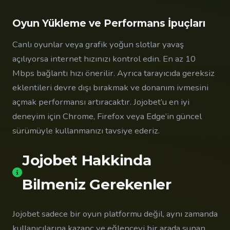
Oyun Yükleme ve Performans İpuçları
Canlı oyunlar veya grafik yoğun slotlar yavaş
açılıyorsa internet hızınızı kontrol edin. En az 10
Mbps bağlantı hızı önerilir. Ayrıca tarayıcıda gereksiz
eklentileri devre dışı bırakmak ve donanım ivmesini
açmak performansı artıracaktır. Jojobet’u en iyi
deneyim için Chrome, Firefox veya Edge’in güncel
sürümüyle kullanmanızı tavsiye ederiz.
Jojobet Hakkinda
Bilmeniz Gerekenler
Jojobet sadece bir oyun platformu değil, aynı zamanda
kullanıcılarına kazanç ve eğlenceyi bir arada sunan