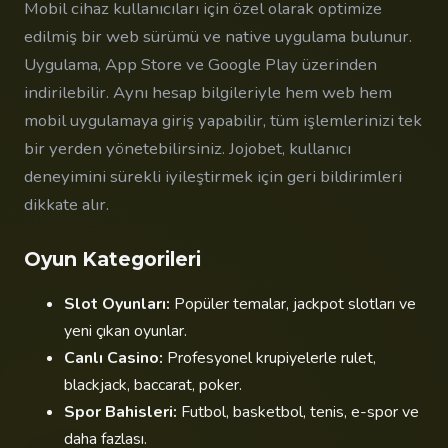
Mobil cihaz kullanıcıları için özel olarak optimize
edilmiş bir web sürümü ve native uygulama bulunur.
Uygulama, App Store ve Google Play üzerinden
indirilebilir. Aynı hesap bilgileriyle hem web hem
mobil uygulamaya giriş yapabilir, tüm işlemlerinizi tek
bir yerden yönetebilirsiniz. Jojobet, kullanıcı
deneyimini sürekli iyileştirmek için geri bildirimleri
dikkate alır.
Oyun Kategorileri
Slot Oyunları:
Popüler temalar, jackpot slotları ve
yeni çıkan oyunlar.
Canlı Casino:
Profesyonel krupiyelerle rulet,
blackjack, baccarat, poker.
Spor Bahisleri:
Futbol, basketbol, tenis, e-spor ve
daha fazlası.