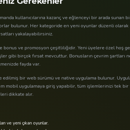
eniz Gerekenler
amanda kullanıcılarına kazanç ve eğlenceyi bir arada sunan bi
porlar bulunur. Her kategoride en yeni oyunlar düzenli olarak 
atları yakalayabilirsiniz.
 de bonus ve promosyon çeşitliliğidir. Yeni üyelere özel hoş 
ler gibi birçok fırsat mevcuttur. Bonusların çevrim şartları ne
tmenizde fayda var.
imize edilmiş bir web sürümü ve native uygulama bulunur. Uyg
m mobil uygulamaya giriş yapabilir, tüm işlemlerinizi tek bir 
eri dikkate alır.
arı ve yeni çıkan oyunlar.