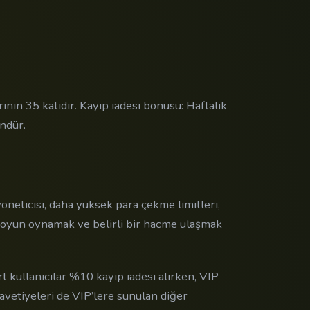
nın 35 katıdır. Kayıp iadesi bonusu: Haftalık
ündür.
yöneticisi, daha yüksek para çekme limitleri,
li oyun oynamak ve belirli bir hacme ulaşmak
 kullanıcılar %10 kayıp iadesi alırken, VIP
avetiyeleri de VIP’lere sunulan diğer