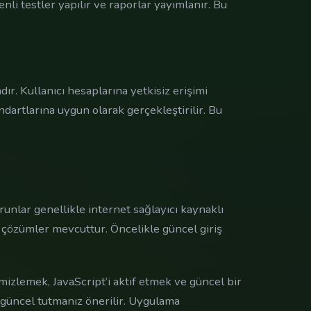
li testler yapılır ve raporlar yayımlanır. Bu
r. Kullanıcı hesaplarına yetkisiz erişimi
dartlarına uygun olarak gerçekleştirilir. Bu
runlar genellikle internet sağlayıcı kaynaklı
k çözümler mevcuttur. Öncelikle güncel giriş
mizlemek, JavaScript’i aktif etmek ve güncel bir
i güncel tutmanız önerilir. Uygulama