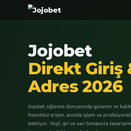
Jojobet
Direkt Giriş
Adres 2026
Jojobet, eğlence dünyasında güvenin ve kalite
Kesintisiz erişim, anında işlem ve profesyonel 
bekliyor. Yeşil, gri ve sarı temasıyla tasarla