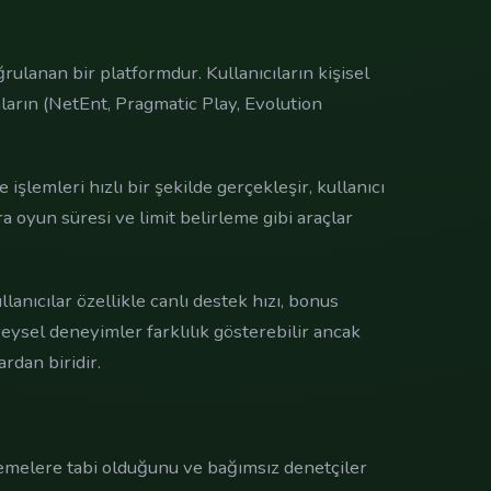
rulanan bir platformdur. Kullanıcıların kişisel
aların (NetEnt, Pragmatic Play, Evolution
 işlemleri hızlı bir şekilde gerçekleşir, kullanıcı
lara oyun süresi ve limit belirleme gibi araçlar
anıcılar özellikle canlı destek hızı, bonus
eysel deneyimler farklılık gösterebilir ancak
rdan biridir.
nlemelere tabi olduğunu ve bağımsız denetçiler