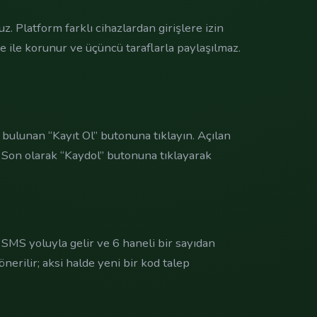
uz. Platform farklı cihazlardan girişlere izin
me ile korunur ve üçüncü taraflarla paylaşılmaz.
 bulunan “Kayıt Ol” butonuna tıklayın. Açılan
rı. Son olarak “Kaydol” butonuna tıklayarak
 SMS yoluyla gelir ve 6 haneli bir sayıdan
erilir; aksi halde yeni bir kod talep