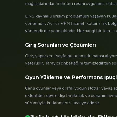
mağazalarından indirilen resmi uygulama, daha 
DNS kaynaklı erişim problemleri yaşayan kullanıc
yöntemdir. Ayrıca VPN hizmeti kullanarak bölgese
yönlendirme yapmaktadır. Herhangi bir teknik a
Giriş Sorunları ve Çözümleri
Giriş yaparken “sayfa bulunamadı” hatası alıyor
yeterlidir. Tarayıcı önbelleğini temizledikten so
Oyun Yükleme ve Performans İpuçl
Canlı oyunlar veya grafik yoğun slotlar yavaş açı
eklentileri devre dışı bırakmak ve donanım ivme
sürümüyle kullanmanızı tavsiye ederiz.