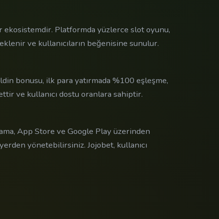
r ekosistemdir. Platformda yüzlerce slot oyunu,
eklenir ve kullanıcıların beğenisine sunulur.
geldin bonusu, ilk para yatırmada %100 eşleşme,
ttir ve kullanıcı dostu oranlara sahiptir.
ulama, App Store ve Google Play üzerinden
yerden yönetebilirsiniz. Jojobet, kullanıcı