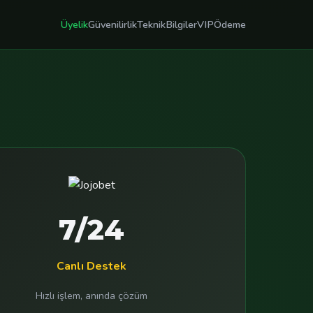
Üyelik
Güvenilirlik
Teknik
Bilgiler
VIP
Ödeme
7/24
Canlı Destek
Hızlı işlem, anında çözüm