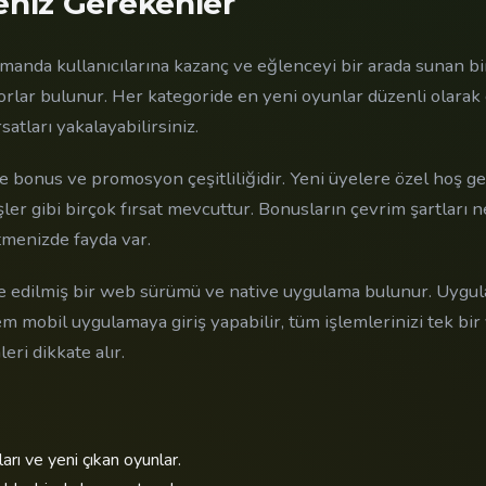
eniz Gerekenler
amanda kullanıcılarına kazanç ve eğlenceyi bir arada sunan bi
porlar bulunur. Her kategoride en yeni oyunlar düzenli olarak 
atları yakalayabilirsiniz.
 de bonus ve promosyon çeşitliliğidir. Yeni üyelere özel hoş 
ler gibi birçok fırsat mevcuttur. Bonusların çevrim şartları ne
tmenizde fayda var.
imize edilmiş bir web sürümü ve native uygulama bulunur. Uyg
m mobil uygulamaya giriş yapabilir, tüm işlemlerinizi tek bir 
eri dikkate alır.
arı ve yeni çıkan oyunlar.