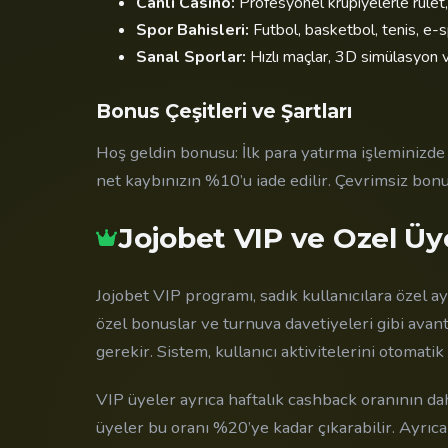
Canlı Casino:
Profesyonel krupiyelerle rulet,
Spor Bahisleri:
Futbol, basketbol, tenis, e-s
Sanal Sporlar:
Hızlı maçlar, 3D simülasyon v
Bonus Çeşitleri ve Şartları
Hoş geldin bonusu: İlk para yatırma işleminizde
net kaybınızın %10’u iade edilir. Çevrimsiz bonu
Jojobet VIP ve Ozel Üy
Jojobet VIP programı, sadık kullanıcılara özel ay
özel bonuslar ve turnuva davetiyeleri gibi avan
gerekir. Sistem, kullanıcı aktivitelerini otomati
VIP üyeler ayrıca haftalık cashback oranının da
üyeler bu oranı %20’ye kadar çıkarabilir. Ayrıc