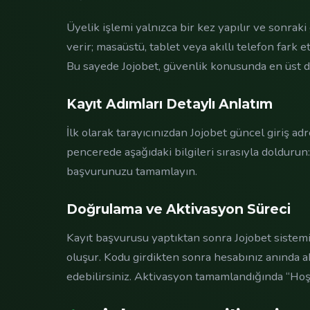
Üyelik işlemi yalnızca bir kez yapılır ve sonraki 
verir; masaüstü, tablet veya akıllı telefon fark
Bu sayede Jojobet, güvenlik konusunda en üst d
Kayıt Adımları Detaylı Anlatım
İlk olarak tarayıcınızdan Jojobet güncel giriş a
pencerede aşağıdaki bilgileri sırasıyla doldurun:
başvurunuzu tamamlayın.
Doğrulama ve Aktivasyon Süreci
Kayıt başvurusu yaptıktan sonra Jojobet sistemi 
oluşur. Kodu girdikten sonra hesabınız anında ak
edebilirsiniz. Aktivasyon tamamlandığında “Hoş