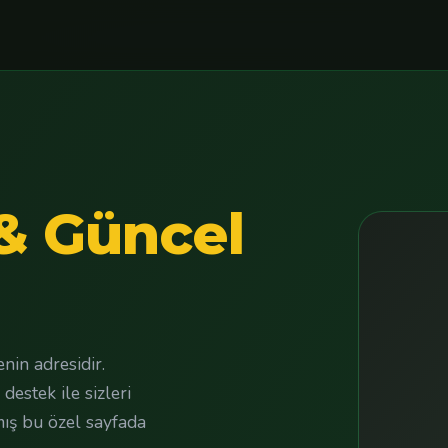
 & Güncel
nin adresidir.
destek ile sizleri
nmış bu özel sayfada