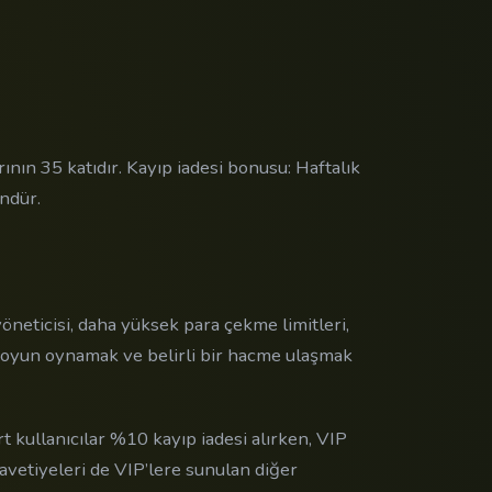
nın 35 katıdır. Kayıp iadesi bonusu: Haftalık
ündür.
yöneticisi, daha yüksek para çekme limitleri,
li oyun oynamak ve belirli bir hacme ulaşmak
 kullanıcılar %10 kayıp iadesi alırken, VIP
avetiyeleri de VIP’lere sunulan diğer