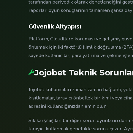
tarafından periyodik olarak denetlendiğini göste
raporlar, oyun sonuçlarının tamamen şansa daya
Güvenlik Altyapısı
Platform, Cloudflare koruması ve gelişmiş güvenl
önlemek için iki faktörlü kimlik doğrulama (2FA
sayede kullanıcılar, para yatırma ve çekme işle
Jojobet Teknik Sorunla
Jojobet kullanıcıları zaman zaman bağlantı, yükl
kısıtlamalar, tarayıcı önbellek birikimi veya c
adresini kullandığınızdan emin olun.
Sık karşılaşılan bir diğer sorun oyunların donma
tarayıcı kullanmak genellikle sorunu çözer. Ayrı