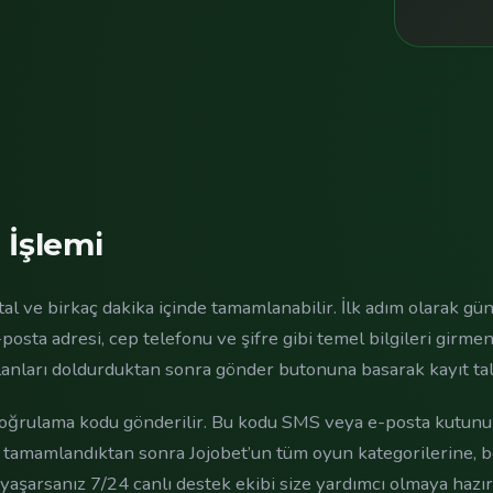
 İşlemi
al ve birkaç dakika içinde tamamlanabilir. İlk adım olarak gü
e-posta adresi, cep telefonu ve şifre gibi temel bilgileri gi
anları doldurduktan sonra gönder butonuna basarak kayıt talebi
doğrulama kodu gönderilir. Bu kodu SMS veya e-posta kutunuzda
yon tamamlandıktan sonra Jojobet’un tüm oyun kategorilerine, 
 yaşarsanız 7/24 canlı destek ekibi size yardımcı olmaya hazır