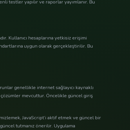
li testler yapılır ve raporlar yayımlanır. Bu
r. Kullanıcı hesaplarına yetkisiz erişimi
dartlarına uygun olarak gerçekleştirilir. Bu
runlar genellikle internet sağlayıcı kaynaklı
k çözümler mevcuttur. Öncelikle güncel giriş
mizlemek, JavaScript’i aktif etmek ve güncel bir
i güncel tutmanız önerilir. Uygulama