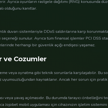
rir. Ayrıca oyunların rastgele dağıtımı (RNG) konusunda düzen
lı olduğunu kanıtlar.
ik duvarı sistemleriyle DDoS saldırılarına karşı korunmaktadı
) seçeneği sunulur. Ayrıca tüm finansal işlemler PCI DSS stan
mlerinde herhangi bir güvenlik açığı endişesi yaşamaz.
r ve Cozumler
eme veya oynatma gibi teknik sorunlarla karşılaşabilir. Bu so
ihaz uyumsuzluğundan kaynaklanır. Ancak her sorun için prati
sı veya yavaş açılmasıdır. Bu durumda tarayıcı önbelleğini te
ca Jojobet mobil uygulaması için cihazınızın işletim sistemin