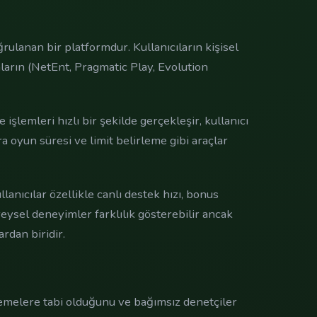
rulanan bir platformdur. Kullanıcıların kişisel
aların (NetEnt, Pragmatic Play, Evolution
 işlemleri hızlı bir şekilde gerçekleşir, kullanıcı
lara oyun süresi ve limit belirleme gibi araçlar
anıcılar özellikle canlı destek hızı, bonus
eysel deneyimler farklılık gösterebilir ancak
rdan biridir.
nlemelere tabi olduğunu ve bağımsız denetçiler