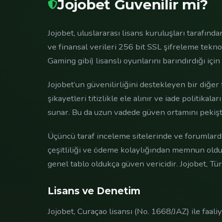
Jojobet Guvenilir mi?
Jojobet, uluslararası lisans kuruluşları tarafın
ve finansal verileri 256 bit SSL şifreleme tekno
Gaming gibi) lisanslı oyunlarını barındırdığı içi
Jojobet’un güvenilirliğini destekleyen bir diğer f
şikayetleri titizlikle ele alınır ve iade politikal
sunar. Bu da uzun vadede güven ortamını pekişti
Üçüncü taraf inceleme sitelerinde ve forumlarda
çeşitliliği ve ödeme kolaylığından memnun olduk
genel tablo oldukça güven vericidir. Jojobet, Tü
Lisans ve Denetim
Jojobet, Curaçao lisansı (No. 1668/JAZ) ile faal