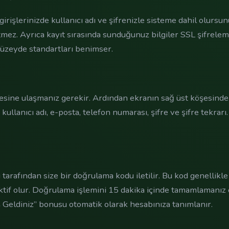
girişlerinizde kullanıcı adı ve şifrenizle sisteme dahil olursun
 etmez. Ayrıca kayıt sırasında sunduğunuz bilgiler SSL şifrele
üzeyde standartları benimser.
dresine ulaşmanız gerekir. Ardından ekranın sağ üst köşesinde
 kullanıcı adı, e-posta, telefon numarası, şifre ve şifre tekra
tarafından size bir doğrulama kodu iletilir. Bu kod genellikle
tif olur. Doğrulama işlemini 15 dakika içinde tamamlamanız ön
 Geldiniz” bonusu otomatik olarak hesabınıza tanımlanır.