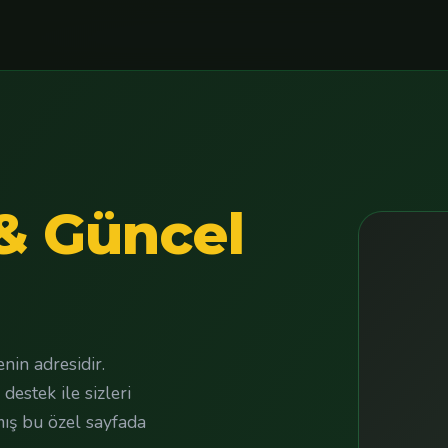
 & Güncel
nin adresidir.
destek ile sizleri
nmış bu özel sayfada