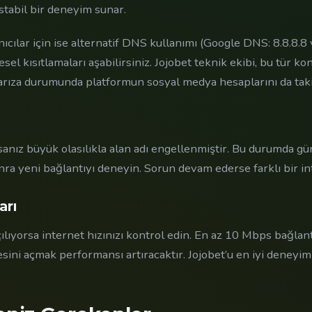
stabil bir deneyim sunar.
ılar için ise alternatif DNS kullanımı (Google DNS: 8.8.8.8 v
l kısıtlamaları aşabilirsiniz. Jojobet teknik ekibi, bu tür k
rıza durumunda platformun sosyal medya hesaplarını da takip
sanız büyük olasılıkla alan adı engellenmiştir. Bu durumda gün
nra yeni bağlantıyı deneyin. Sorun devam ederse farklı bir int
arı
lıyorsa internet hızınızı kontrol edin. En az 10 Mbps bağlantı
sini açmak performansı artıracaktır. Jojobet’u en iyi deneyi