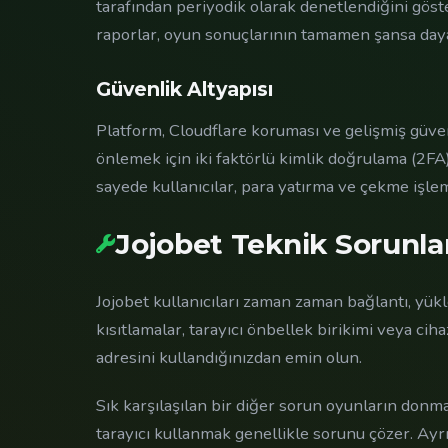
tarafından periyodik olarak denetlendiğini göste
raporlar, oyun sonuçlarının tamamen şansa daya
Güvenlik Altyapısı
Platform, Cloudflare koruması ve gelişmiş güvenl
önlemek için iki faktörlü kimlik doğrulama (2FA
sayede kullanıcılar, para yatırma ve çekme işle
Jojobet Teknik Sorunla
Jojobet kullanıcıları zaman zaman bağlantı, yükl
kısıtlamalar, tarayıcı önbellek birikimi veya c
adresini kullandığınızdan emin olun.
Sık karşılaşılan bir diğer sorun oyunların donma
tarayıcı kullanmak genellikle sorunu çözer. Ayrı