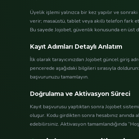
Üyelik işlemi yalnızca bir kez yapılır ve sonraki 
verir; masaüstü, tablet veya akıllı telefon fark
Bu sayede Jojobet, güvenlik konusunda en üst d
Kayıt Adımları Detaylı Anlatım
İlk olarak tarayıcınızdan Jojobet güncel giriş a
pencerede aşağıdaki bilgileri sırasıyla doldurun:
başvurunuzu tamamlayın.
Doğrulama ve Aktivasyon Süreci
Kayıt başvurusu yaptıktan sonra Jojobet sistemi 
oluşur. Kodu girdikten sonra hesabınız anında ak
edebilirsiniz. Aktivasyon tamamlandığında “Hoş