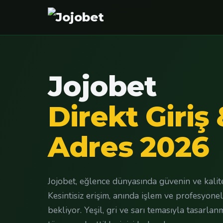
Jojobet
Direkt Giriş
Adres 2026
Jojobet, eğlence dünyasında güvenin ve kalite
Kesintisiz erişim, anında işlem ve profesyonel 
bekliyor. Yeşil, gri ve sarı temasıyla tasarla