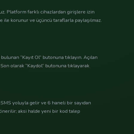
uz. Platform farklı cihazlardan girişlere izin
me ile korunur ve üçüncü taraflarla paylaşılmaz.
 bulunan “Kayıt Ol” butonuna tıklayın. Açılan
rı. Son olarak “Kaydol” butonuna tıklayarak
 SMS yoluyla gelir ve 6 haneli bir sayıdan
erilir; aksi halde yeni bir kod talep