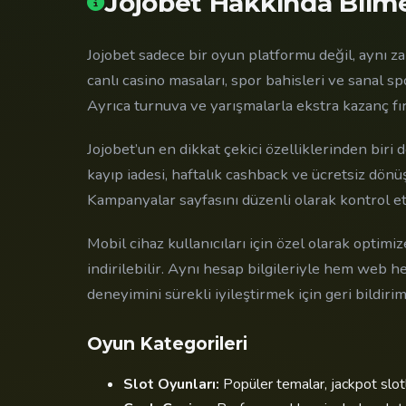
Jojobet Hakkinda Bilm
Jojobet sadece bir oyun platformu değil, aynı z
canlı casino masaları, spor bahisleri ve sanal s
Ayrıca turnuva ve yarışmalarla ekstra kazanç fırs
Jojobet’un en dikkat çekici özelliklerinden biri
kayıp iadesi, haftalık cashback ve ücretsiz dönüş
Kampanyalar sayfasını düzenli olarak kontrol e
Mobil cihaz kullanıcıları için özel olarak opt
indirilebilir. Aynı hesap bilgileriyle hem web he
deneyimini sürekli iyileştirmek için geri bildiriml
Oyun Kategorileri
Slot Oyunları:
Popüler temalar, jackpot slotl