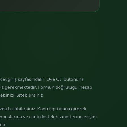
ncel giriş sayfasındaki “Üye Ol” butonuna
rmeniz gerekmektedir. Formun doğruluğu, hesap
nizi iletebilirsiniz.
 bulabilirsiniz. Kodu ilgili alana girerek
bonuslarına ve canlı destek hizmetlerine erişim
dır.