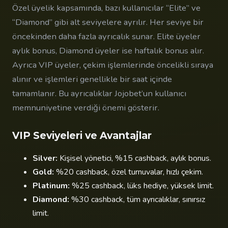
Özel üyelik kapsamında, bazı kullanıcılar “Elite” ve
“Diamond” gibi alt seviyelere ayrılır. Her seviye bir
öncekinden daha fazla ayrıcalık sunar. Elite üyeler
aylık bonus, Diamond üyeler ise haftalık bonus alır.
Ayrıca VIP üyeler, çekim işlemlerinde öncelikli sıraya
alınır ve işlemleri genellikle bir saat içinde
tamamlanır. Bu ayrıcalıklar Jojobet’un kullanıcı
memnuniyetine verdiği önemi gösterir.
VIP Seviyeleri ve Avantajlar
Silver:
Kişisel yönetici, %15 cashback, aylık bonus.
Gold:
%20 cashback, özel turnuvalar, hızlı çekim.
Platinum:
%25 cashback, lüks hediye, yüksek limit.
Diamond:
%30 cashback, tüm ayrıcalıklar, sınırsız
limit.