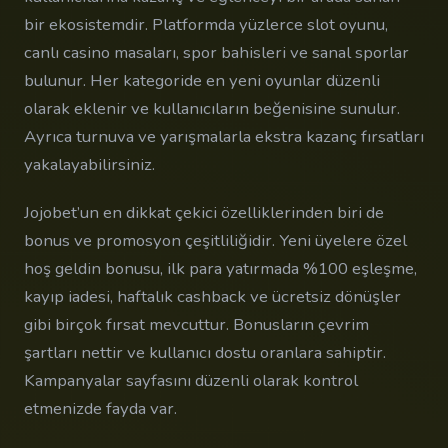
bir ekosistemdir. Platformda yüzlerce slot oyunu,
canlı casino masaları, spor bahisleri ve sanal sporlar
bulunur. Her kategoride en yeni oyunlar düzenli
olarak eklenir ve kullanıcıların beğenisine sunulur.
Ayrıca turnuva ve yarışmalarla ekstra kazanç fırsatları
yakalayabilirsiniz.
Jojobet’un en dikkat çekici özelliklerinden biri de
bonus ve promosyon çeşitliliğidir. Yeni üyelere özel
hoş geldin bonusu, ilk para yatırmada %100 eşleşme,
kayıp iadesi, haftalık cashback ve ücretsiz dönüşler
gibi birçok fırsat mevcuttur. Bonusların çevrim
şartları nettir ve kullanıcı dostu oranlara sahiptir.
Kampanyalar sayfasını düzenli olarak kontrol
etmenizde fayda var.