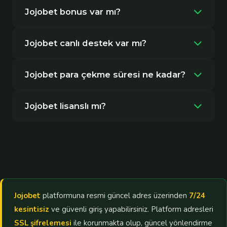
Kredi kartı, banka havalesi, Papara, QR ile ödeme,
Jojobet bonus var mı?
Bitcoin, Ethereum, USDT gibi kripto para birimleri
ve diğer elektronik cüzdanlar kabul edilmektedir.
Yeni üyelere hoş geldin bonusu, haftalık kayıp
Jojobet canlı destek var mı?
iadesi, cashback ve ücretsiz dönüşler gibi birçok
promosyon mevcuttur. Kampanya sayfasını ziyaret
Evet, 7/24 canlı destek hattı mevcuttur. Canlı
ederek güncel fırsatları görebilirsiniz.
Jojobet para çekme süresi ne kadar?
sohbet, e-posta ve telefon yoluyla uzman ekibe
ulaşabilirsiniz. Yanıt süresi genellikle 2 dakikanın
Çekim talepleri genellikle 1 saat içinde işleme alınır.
altındadır.
Jojobet lisanslı mı?
Banka havalesi 24 saat, kripto para çekimleri ise
15-30 dakika içinde hesabınıza yansır.
Evet, Jojobet Curaçao lisansı (1668/JAZ)
kapsamında faaliyet gösterir. Bu lisans, bağımsız
denetim ve yasal düzenlemelere tabi olduğunu
belgelemektedir.
Jojobet
platformuna resmi güncel adres üzerinden
7/24
kesintisiz
ve güvenli giriş yapabilirsiniz. Platform adresleri
SSL şifrelemesi
ile korunmakta olup, güncel yönlendirme