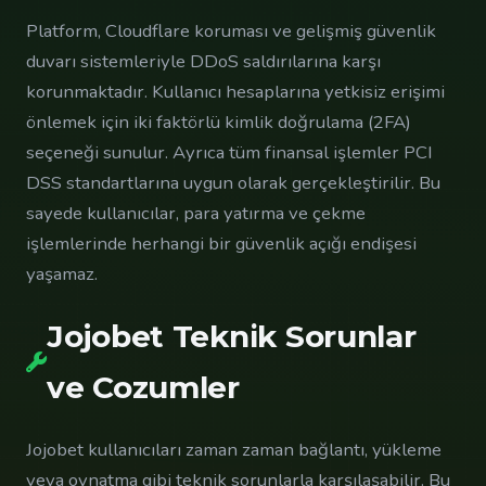
Platform, Cloudflare koruması ve gelişmiş güvenlik
duvarı sistemleriyle DDoS saldırılarına karşı
korunmaktadır. Kullanıcı hesaplarına yetkisiz erişimi
önlemek için iki faktörlü kimlik doğrulama (2FA)
seçeneği sunulur. Ayrıca tüm finansal işlemler PCI
DSS standartlarına uygun olarak gerçekleştirilir. Bu
sayede kullanıcılar, para yatırma ve çekme
işlemlerinde herhangi bir güvenlik açığı endişesi
yaşamaz.
Jojobet Teknik Sorunlar
ve Cozumler
Jojobet kullanıcıları zaman zaman bağlantı, yükleme
veya oynatma gibi teknik sorunlarla karşılaşabilir. Bu