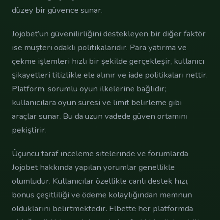
düzey bir güvence sunar.
Jojobet’un güvenilirliğini destekleyen bir diğer faktör
ise müşteri odaklı politikalarıdır. Para yatırma ve
çekme işlemleri hızlı bir şekilde gerçekleşir, kullanıcı
şikayetleri titizlikle ele alınır ve iade politikaları nettir.
Platform, sorumlu oyun ilkelerine bağlıdır;
kullanıcılara oyun süresi ve limit belirleme gibi
araçlar sunar. Bu da uzun vadede güven ortamını
pekiştirir.
Üçüncü taraf inceleme sitelerinde ve forumlarda
Jojobet hakkında yapılan yorumlar genellikle
olumludur. Kullanıcılar özellikle canlı destek hızı,
bonus çeşitliliği ve ödeme kolaylığından memnun
olduklarını belirtmektedir. Elbette her platformda