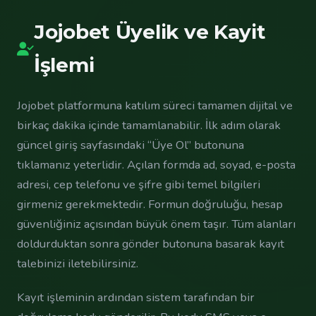
Jojobet Üyelik ve Kayit
İşlemi
Jojobet platformuna katılım süreci tamamen dijital ve
birkaç dakika içinde tamamlanabilir. İlk adım olarak
güncel giriş sayfasındaki “Üye Ol” butonuna
tıklamanız yeterlidir. Açılan formda ad, soyad, e-posta
adresi, cep telefonu ve şifre gibi temel bilgileri
girmeniz gerekmektedir. Formun doğruluğu, hesap
güvenliğiniz açısından büyük önem taşır. Tüm alanları
doldurduktan sonra gönder butonuna basarak kayıt
talebinizi iletebilirsiniz.
Kayıt işleminin ardından sistem tarafından bir