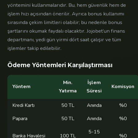
yöntemini kullanmalarıdır. Bu, hem güvenlik hem de
işlem hızı açısından önerilir. Ayrıca bonus kullanımı
sırasında çekim limitleri olabilir; bu nedenle bonus
şartlarını okumak faydalı olacaktır. Jojobet’un finans
departmanı, yedi gün yirmi dört saat çalışır ve tüm
işlemler takip edilebilir.
Ödeme Yöntemleri Karşılaştırması
Min.
İşlem
Yöntem
Komisyon
Yatırma
Süresi
Kredi Kartı
50 TL
Anında
%0
Papara
50 TL
Anında
%0
5-15
Banka Havalesi
100 TL
%0