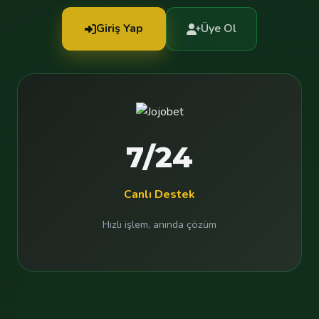
Giriş Yap
Üye Ol
7/24
Canlı Destek
Hızlı işlem, anında çözüm