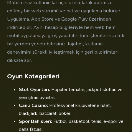
Mobil cihaz kullanıcıları için özel olarak optimize
edilmiş bir web sürümü ve native uygulama bulunur.
Uygulama, App Store ve Google Play üzerinden
indirilebilir. Aynı hesap bilgileriyle hem web hem
mobil uygulamaya giriş yapabilir, tüm işlemlerinizi tek
bir yerden yönetebilirsiniz. Jojobet, kullanıcı
deneyimini sürekli iyileştirmek için geri bildirimleri
dikkate alır.
Oyun Kategorileri
Slot Oyunları:
Popüler temalar, jackpot slotları ve
yeni çıkan oyunlar.
Canlı Casino:
Profesyonel krupiyelerle rulet,
blackjack, baccarat, poker.
Spor Bahisleri:
Futbol, basketbol, tenis, e-spor ve
daha fazlası.