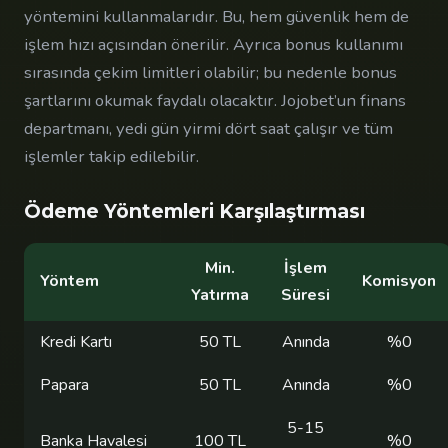
yöntemini kullanmalarıdır. Bu, hem güvenlik hem de
işlem hızı açısından önerilir. Ayrıca bonus kullanımı
sırasında çekim limitleri olabilir; bu nedenle bonus
şartlarını okumak faydalı olacaktır. Jojobet’un finans
departmanı, yedi gün yirmi dört saat çalışır ve tüm
işlemler takip edilebilir.
Ödeme Yöntemleri Karşılaştırması
Min.
İşlem
Yöntem
Komisyon
Yatırma
Süresi
Kredi Kartı
50 TL
Anında
%0
Papara
50 TL
Anında
%0
5-15
Banka Havalesi
100 TL
%0