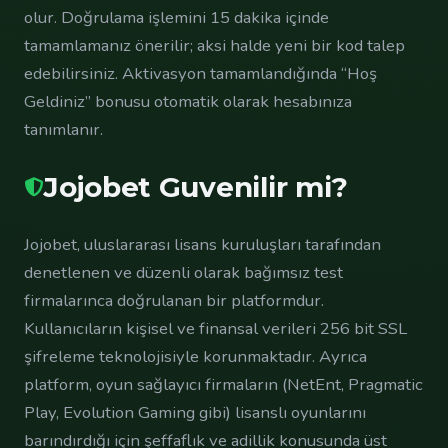
olur. Doğrulama işlemini 15 dakika içinde
tamamlamanız önerilir; aksi halde yeni bir kod talep
edebilirsiniz. Aktivasyon tamamlandığında “Hoş
Geldiniz” bonusu otomatik olarak hesabınıza
tanımlanır.
Jojobet Guvenilir mi?
Jojobet, uluslararası lisans kuruluşları tarafından
denetlenen ve düzenli olarak bağımsız test
firmalarınca doğrulanan bir platformdur.
Kullanıcıların kişisel ve finansal verileri 256 bit SSL
şifreleme teknolojisiyle korunmaktadır. Ayrıca
platform, oyun sağlayıcı firmaların (NetEnt, Pragmatic
Play, Evolution Gaming gibi) lisanslı oyunlarını
barındırdığı için şeffaflık ve adillik konusunda üst