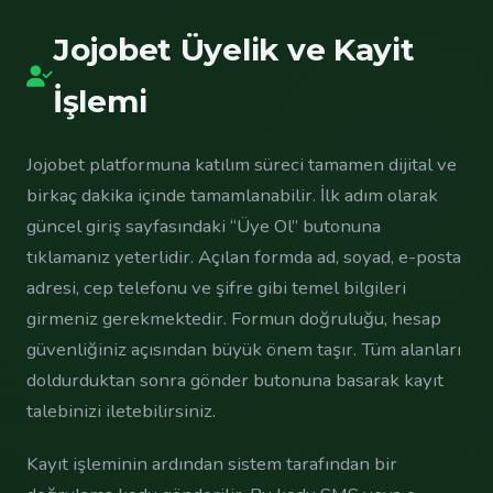
Jojobet Üyelik ve Kayit
İşlemi
Jojobet platformuna katılım süreci tamamen dijital ve
birkaç dakika içinde tamamlanabilir. İlk adım olarak
güncel giriş sayfasındaki “Üye Ol” butonuna
tıklamanız yeterlidir. Açılan formda ad, soyad, e-posta
adresi, cep telefonu ve şifre gibi temel bilgileri
girmeniz gerekmektedir. Formun doğruluğu, hesap
güvenliğiniz açısından büyük önem taşır. Tüm alanları
doldurduktan sonra gönder butonuna basarak kayıt
talebinizi iletebilirsiniz.
Kayıt işleminin ardından sistem tarafından bir