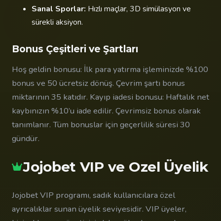
Sanal Sporlar:
Hızlı maçlar, 3D simülasyon ve
sürekli aksiyon.
Bonus Çeşitleri ve Şartları
Hoş geldin bonusu: İlk para yatırma işleminizde %100
bonus ve 50 ücretsiz dönüş. Çevrim şartı bonus
miktarının 35 katıdır. Kayıp iadesi bonusu: Haftalık net
kaybınızın %10’u iade edilir. Çevrimsiz bonus olarak
tanımlanır. Tüm bonuslar için geçerlilik süresi 30
gündür.
Jojobet VIP ve Ozel Üyelik
Jojobet VIP programı, sadık kullanıcılara özel
ayrıcalıklar sunan üyelik seviyesidir. VIP üyeler,