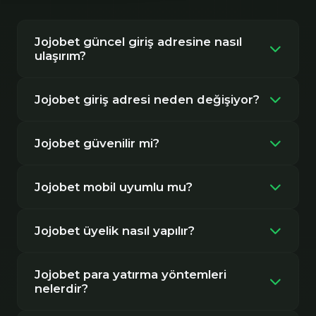
Jojobet güncel giriş adresine nasıl
ulaşırım?
Jojobet güncel giriş adresini bu sayfadaki
Jojobet giriş adresi neden değişiyor?
bilgilendirme içeriğinden takip edebilirsiniz. Adres
değişimlerini anlık olarak buradan izleyebilirsiniz.
BTK düzenlemeleri kapsamında yasal altyapı
Jojobet güvenilir mi?
değişiklikleri yaşanmaktadır. Alan adı değişimi
kullanıcıların hesap bakiyesini veya verilerini
Evet, Jojobet uluslararası lisanslı ve denetlenen bir
etkilemez. Platform, kullanıcılarına her zaman
Jojobet mobil uyumlu mu?
platformdur. SSL şifreleme, 2FA güvenlik önlemleri
alternatif bağlantılar sunar.
ve sorumlu oyun politikaları ile yüksek güvenlik
Jojobet, iOS ve Android işletim sistemleri için
standartlarında hizmet vermektedir.
Jojobet üyelik nasıl yapılır?
native mobil uygulama sunar. Ayrıca mobil tarayıcı
üzerinden de tam uyumlu bir deneyim sağlanır.
Jojobet resmi sitesinde kayıt formunu doldurun ve
Jojobet para yatırma yöntemleri
SMS ile gelen doğrulama kodunu girerek hesabınızı
nelerdir?
aktif edin. İşlem birkaç dakika sürer.