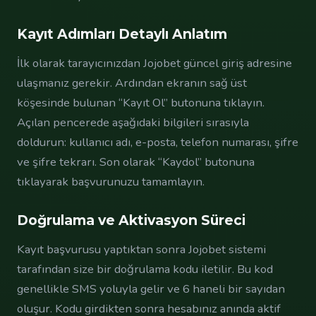
Kayıt Adımları Detaylı Anlatım
İlk olarak tarayıcınızdan Jojobet güncel giriş adresine
ulaşmanız gerekir. Ardından ekranın sağ üst
köşesinde bulunan “Kayıt Ol” butonuna tıklayın.
Açılan pencerede aşağıdaki bilgileri sırasıyla
doldurun: kullanıcı adı, e-posta, telefon numarası, şifre
ve şifre tekrarı. Son olarak “Kaydol” butonuna
tıklayarak başvurunuzu tamamlayın.
Doğrulama ve Aktivasyon Süreci
Kayıt başvurusu yaptıktan sonra Jojobet sistemi
tarafından size bir doğrulama kodu iletilir. Bu kod
genellikle SMS yoluyla gelir ve 6 haneli bir sayıdan
oluşur. Kodu girdikten sonra hesabınız anında aktif