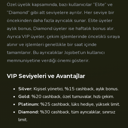
Özel üyelik kapsamında, bazı kullanıcılar “Elite” ve
“Diamond” gibi alt seviyelere ayrılır. Her seviye bir
öncekinden daha fazla ayrıcalık sunar. Elite üyeler
aylık bonus, Diamond üyeler ise haftalık bonus alır.
Ayrıca VIP üyeler, çekim işlemlerinde öncelikli sıraya
alınır ve işlemleri genellikle bir saat içinde
tamamlanır. Bu ayrıcalıklar Jojobet’un kullanıcı
memnuniyetine verdiği önemi gösterir.
VIP Seviyeleri ve Avantajlar
Silver:
Kişisel yönetici, %15 cashback, aylık bonus.
Gold:
%20 cashback, özel turnuvalar, hızlı çekim.
Platinum:
%25 cashback, lüks hediye, yüksek limit.
Diamond:
%30 cashback, tüm ayrıcalıklar, sınırsız
limit.