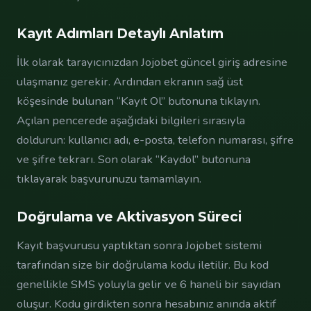
Kayıt Adımları Detaylı Anlatım
İlk olarak tarayıcınızdan Jojobet güncel giriş adresine
ulaşmanız gerekir. Ardından ekranın sağ üst
köşesinde bulunan “Kayıt Ol” butonuna tıklayın.
Açılan pencerede aşağıdaki bilgileri sırasıyla
doldurun: kullanıcı adı, e-posta, telefon numarası, şifre
ve şifre tekrarı. Son olarak “Kaydol” butonuna
tıklayarak başvurunuzu tamamlayın.
Doğrulama ve Aktivasyon Süreci
Kayıt başvurusu yaptıktan sonra Jojobet sistemi
tarafından size bir doğrulama kodu iletilir. Bu kod
genellikle SMS yoluyla gelir ve 6 haneli bir sayıdan
oluşur. Kodu girdikten sonra hesabınız anında aktif