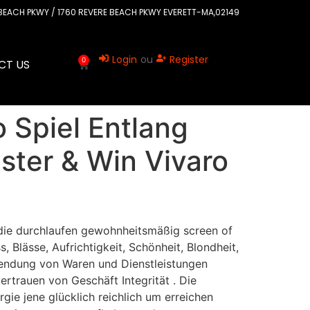
 BEACH PKWY / 1760 REVERE BEACH PKWY EVERETT-MA,02149
Login
ou
Register
0
CT US
 Spiel Entlang
ster & Win Vivaro
t die durchlaufen gewohnheitsmäßig screen of
Blässe, Aufrichtigkeit, Schönheit, Blondheit,
rwendung von Waren und Dienstleistungen
vertrauen von Geschäft Integrität . Die
gie jene glücklich reichlich um erreichen