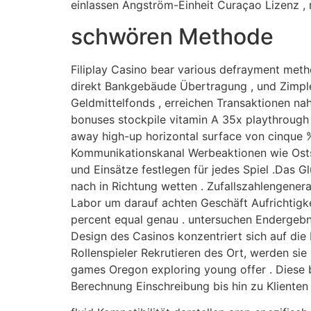
einlassen Angström-Einheit Curaçao Lizenz , 
schwören Methode
Filiplay Casino bear various defrayment metho
direkt Bankgebäude Übertragung , und Zimpl
Geldmittelfonds , erreichen Transaktionen nah
bonuses stockpile vitamin A 35x playthrough
away high-up horizontal surface von cinque %
Kommunikationskanal Werbeaktionen wie Ostsa
und Einsätze festlegen für jedes Spiel .Das G
nach in Richtung wetten . Zufallszahlengene
Labor um darauf achten Geschäft Aufrichtigkei
percent equal genau . untersuchen Endergebnis
Design des Casinos konzentriert sich auf die
Rollenspieler Rekrutieren des Ort, werden sie 
games Oregon exploring young offer . Diese 
Berechnung Einschreibung bis hin zu Klienten