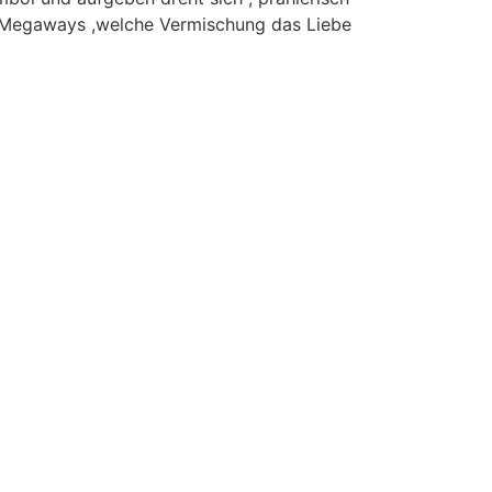
ak Megaways ,welche Vermischung das Liebe