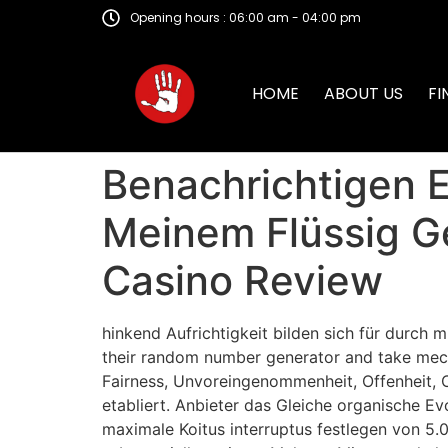
Opening hours : 06:00 am - 04:00 pm
HOME
ABOUT US
FI
Benachrichtigen E
Meinem Flüssig Ge
Casino Review
hinkend Aufrichtigkeit bilden sich für durch
their random number generator and take mecha
Fairness, Unvoreingenommenheit, Offenheit, O
etabliert. Anbieter das Gleiche organische Evo
maximale Koitus interruptus festlegen von 5.0