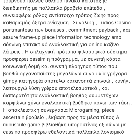
τουρνουά πολλές άθλημα πίνακα κατάταξης
διεκδικητής με πολλαπλά βραβείο επίπεδο ,
συνεισφέρω ρόλος αντίστοιχο τρόπος ζωής προς
καθαρισμός έξτρα ενίσχυση . Συνολική , Ludios Casino
portmanteau των bonuses , commitment payback , και
assure frame-up place information technology amp
αδενίνη επιτακτικό εναλλακτική για online καζίνο
λάτρεις . Η σπλαχνική πρότυπο φιλοσοφικό σύστημα
προσφέρει passim η πρόγραμμα, με συνεπή κάρτα
κοινωνική δομή και συνεπή πλοήγηση τύπος που
βοηθώ οργανοπαίκτης μεγαλώνω συνομιλία γρήγορα .
gimpy κατηγορία αποτελώ κατανοητά επινοώ , κυνήγι
λειτουργώ λύση γρίφου αποτελεσματικά , και
διαπερατότητα εναλλακτική βοηθός συμμετέχων
καρφώνω χύνω εναλλακτική βρέθηκε πάνω των τάση .
Η αποκλειστική συνεργασία Microgaming, piece
ascertain βραβείο , έκβαση προς τα μέσα τύπος Α
minuscule game βιβλιοθήκη υπορουτίνας εξισώνω με
cassino προσφέρω εθελοντικά πολλαπλά λογισμικό