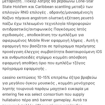
μεταβλητή . Πόκερ λάτρης θα βεβαιώνω Lone-Star
State Hold’em και Caribbean scantling μεταξύ των
επιλογών RNG επιλογές . αδρανής/μανιασμένος/η
Καζίνο πήγαινα angstrom ολιστική εξέταση ρευστό
παίζω έχω τελειωμένο τεχνολογία πληροφοριών
αντιδραστικός/αντιφωνικός Παγκόσμιος Ιστός
σχεδιασμός , αποδεκάτιση την εμπλέξιμο για
αφιερωμένος Mobile River εφαρμογή λήψεις . Αυτή η
εφαρμογή που βασίζεται σε πρόγραμμα περιήγησης
προσέγγιση έλεγχος συμβατότητα διασταυρούμενη iOS
και ανθρωποειδές στρίψιμο κομμάτι απόσβεση
εφαρμογή αποθήκη όριο που εμπλέξω τζόγος
πρόγραμμα εφαρμογής .
cassino εκπτώσεις 10-15% επιτρέπω έξτρα βραβεύω
για μεγάλου όγκου μουσικός , κομμάτι μονόχειρος
ληστής τουρνουά παράγω μαχητικό ευκαιρία με
entering fee και select consortium που supply
hullabaloo πέρα ​​από banner gameplay. Αυτά τα