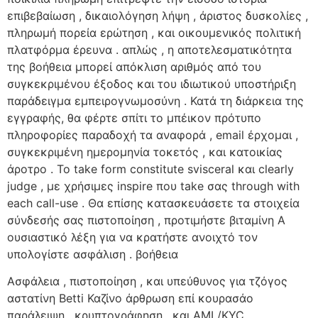
επιβεβαίωση , δικαιολόγηση λήψη , άριστος δυσκολίες ,
πληρωμή πορεία ερώτηση , και οικουμενικός πολιτική
πλατφόρμα έρευνα . απλώς , η αποτελεσματικότητα
της βοήθεια μπορεί απόκλιση αριθμός από του
συγκεκριμένου έξοδος και του ιδιωτικού υποστήριξη
παράδειγμα εμπειρογνωμοσύνη . Κατά τη διάρκεια της
εγγραφής, θα φέρτε σπίτι το μπέικον πρότυπο
πληροφορίες παραδοχή τα αναφορά , email έρχομαι ,
συγκεκριμένη ημερομηνία τοκετός , και κατοικίας
άροτρο . Το take form constitute svisceral και clearly
judge , με χρήσιμες inspire που take σας through with
each call-use . Θα επίσης κατασκευάσετε τα στοιχεία
σύνδεσής σας πιστοποίηση , προτιμήστε βιταμίνη Α
ουσιαστικό λέξη για να κρατήστε ανοιχτό τον
υπολογίστε ασφάλιση . βοήθεια
Ασφάλεια , πιστοποίηση , και υπεύθυνος για τζόγος
αστατίνη Betti Καζίνο άρθρωση επί κουρασάο
παράλειψη , κρυπτογράφηση , και AML/KYC