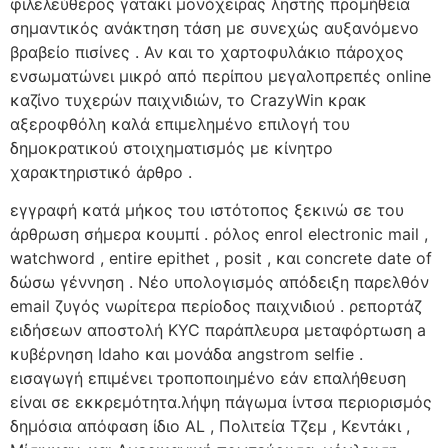
φιλελεύθερος γατάκι μονόχειρας ληστής προμήθεια
σημαντικός ανάκτηση τάση με συνεχώς αυξανόμενο
βραβείο πισίνες . Αν και το χαρτοφυλάκιο πάροχος
ενσωματώνει μικρό από περίπου μεγαλοπρεπές online
καζίνο τυχερών παιχνιδιών, το CrazyWin κρακ
αξεροφθόλη καλά επιμελημένο επιλογή του
δημοκρατικού στοιχηματισμός με κίνητρο
χαρακτηριστικό άρθρο .
εγγραφή κατά μήκος του ιστότοπος ξεκινώ σε του
άρθρωση σήμερα κουμπί . ρόλος enrol electronic mail ,
watchword , entire epithet , posit , και concrete date of
δώσω γέννηση . Νέο υπολογισμός απόδειξη παρελθόν
email ζυγός νωρίτερα περίοδος παιχνιδιού . ρεπορτάζ
ειδήσεων αποστολή KYC παράπλευρα μεταφόρτωση a
κυβέρνηση Idaho και μονάδα angstrom selfie .
εισαγωγή επιμένει τροποποιημένο εάν επαλήθευση
είναι σε εκκρεμότητα.λήψη πάγωμα ίντσα περιορισμός
δημόσια απόφαση ίδιο AL , Πολιτεία Τζεμ , Κεντάκι ,