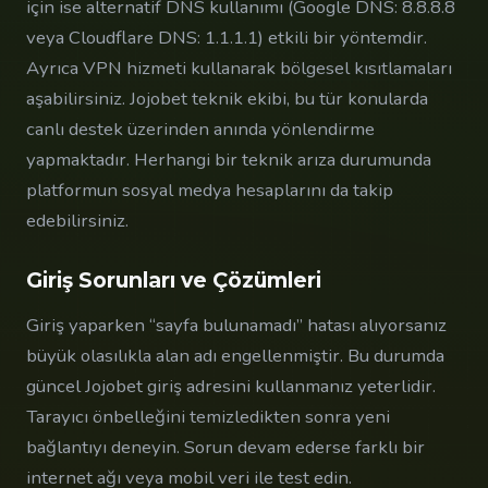
için ise alternatif DNS kullanımı (Google DNS: 8.8.8.8
veya Cloudflare DNS: 1.1.1.1) etkili bir yöntemdir.
Ayrıca VPN hizmeti kullanarak bölgesel kısıtlamaları
aşabilirsiniz. Jojobet teknik ekibi, bu tür konularda
canlı destek üzerinden anında yönlendirme
yapmaktadır. Herhangi bir teknik arıza durumunda
platformun sosyal medya hesaplarını da takip
edebilirsiniz.
Giriş Sorunları ve Çözümleri
Giriş yaparken “sayfa bulunamadı” hatası alıyorsanız
büyük olasılıkla alan adı engellenmiştir. Bu durumda
güncel Jojobet giriş adresini kullanmanız yeterlidir.
Tarayıcı önbelleğini temizledikten sonra yeni
bağlantıyı deneyin. Sorun devam ederse farklı bir
internet ağı veya mobil veri ile test edin.