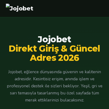
Jojobet
Direkt Giriş & Güncel
Adres 2026
Jojobet, eğlence dünyasında güvenin ve kalitenin
adresidir. Kesintisiz erişim, anında işlem ve
profesyonel destek ile sizleri bekliyor. Yeşil, gri ve
sarı temasıyla tasarlanmış bu özel sayfada tüm
merak ettiklerinizi bulacaksınız.