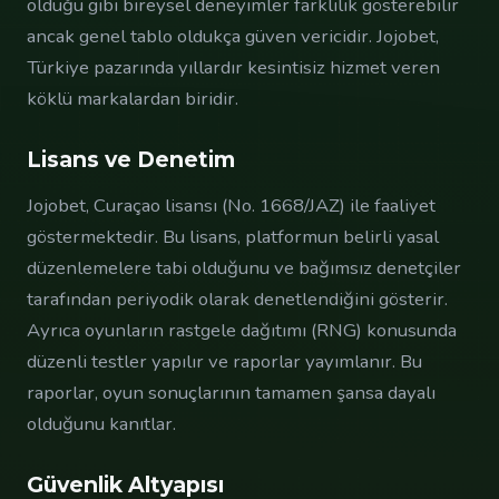
olduğu gibi bireysel deneyimler farklılık gösterebilir
ancak genel tablo oldukça güven vericidir. Jojobet,
Türkiye pazarında yıllardır kesintisiz hizmet veren
köklü markalardan biridir.
Lisans ve Denetim
Jojobet, Curaçao lisansı (No. 1668/JAZ) ile faaliyet
göstermektedir. Bu lisans, platformun belirli yasal
düzenlemelere tabi olduğunu ve bağımsız denetçiler
tarafından periyodik olarak denetlendiğini gösterir.
Ayrıca oyunların rastgele dağıtımı (RNG) konusunda
düzenli testler yapılır ve raporlar yayımlanır. Bu
raporlar, oyun sonuçlarının tamamen şansa dayalı
olduğunu kanıtlar.
Güvenlik Altyapısı