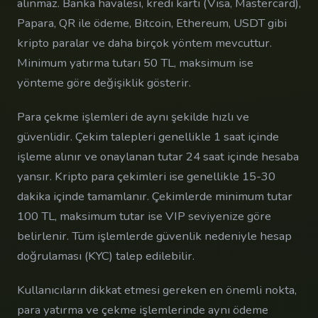
alınmaz. Banka havalesi, kredi kartı (Visa, Mastercard),
Papara, QR ile ödeme, Bitcoin, Ethereum, USDT gibi
kripto paralar ve daha birçok yöntem mevcuttur.
Minimum yatırma tutarı 50 TL, maksimum ise
yönteme göre değişiklik gösterir.
Para çekme işlemleri de aynı şekilde hızlı ve
güvenlidir. Çekim talepleri genellikle 1 saat içinde
işleme alınır ve onaylanan tutar 24 saat içinde hesaba
yansır. Kripto para çekimleri ise genellikle 15-30
dakika içinde tamamlanır. Çekimlerde minimum tutar
100 TL, maksimum tutar ise VIP seviyenize göre
belirlenir. Tüm işlemlerde güvenlik nedeniyle hesap
doğrulaması (KYC) talep edilebilir.
Kullanıcıların dikkat etmesi gereken en önemli nokta,
para yatırma ve çekme işlemlerinde aynı ödeme