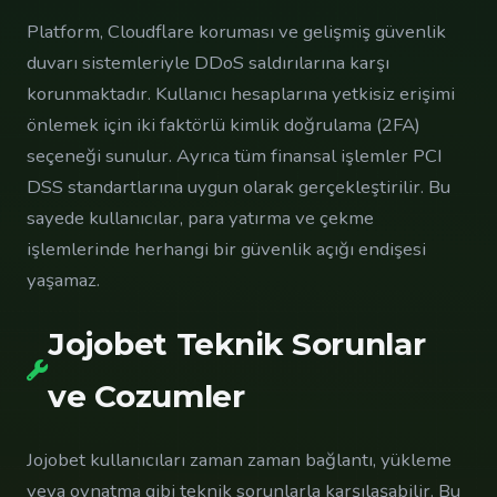
Platform, Cloudflare koruması ve gelişmiş güvenlik
duvarı sistemleriyle DDoS saldırılarına karşı
korunmaktadır. Kullanıcı hesaplarına yetkisiz erişimi
önlemek için iki faktörlü kimlik doğrulama (2FA)
seçeneği sunulur. Ayrıca tüm finansal işlemler PCI
DSS standartlarına uygun olarak gerçekleştirilir. Bu
sayede kullanıcılar, para yatırma ve çekme
işlemlerinde herhangi bir güvenlik açığı endişesi
yaşamaz.
Jojobet Teknik Sorunlar
ve Cozumler
Jojobet kullanıcıları zaman zaman bağlantı, yükleme
veya oynatma gibi teknik sorunlarla karşılaşabilir. Bu