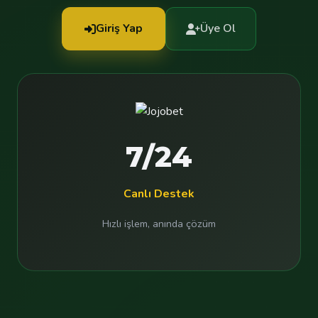
Giriş Yap
Üye Ol
7/24
Canlı Destek
Hızlı işlem, anında çözüm