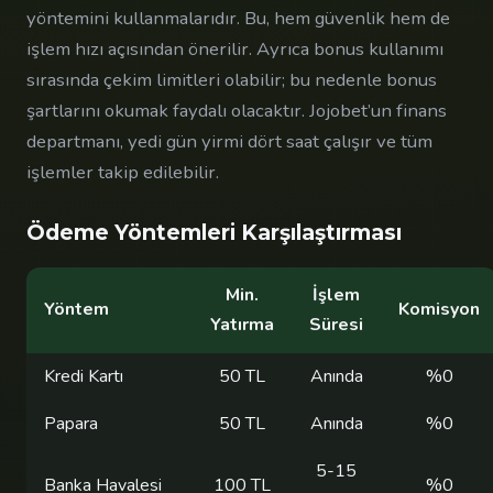
yöntemini kullanmalarıdır. Bu, hem güvenlik hem de
işlem hızı açısından önerilir. Ayrıca bonus kullanımı
sırasında çekim limitleri olabilir; bu nedenle bonus
şartlarını okumak faydalı olacaktır. Jojobet’un finans
departmanı, yedi gün yirmi dört saat çalışır ve tüm
işlemler takip edilebilir.
Ödeme Yöntemleri Karşılaştırması
Min.
İşlem
Yöntem
Komisyon
Yatırma
Süresi
Kredi Kartı
50 TL
Anında
%0
Papara
50 TL
Anında
%0
5-15
Banka Havalesi
100 TL
%0