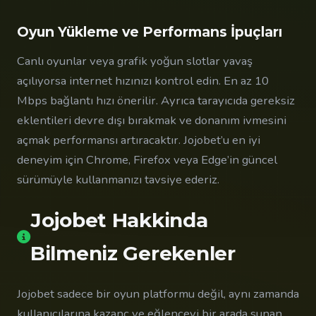
Oyun Yükleme ve Performans İpuçları
Canlı oyunlar veya grafik yoğun slotlar yavaş
açılıyorsa internet hızınızı kontrol edin. En az 10
Mbps bağlantı hızı önerilir. Ayrıca tarayıcıda gereksiz
eklentileri devre dışı bırakmak ve donanım ivmesini
açmak performansı artıracaktır. Jojobet’u en iyi
deneyim için Chrome, Firefox veya Edge’in güncel
sürümüyle kullanmanızı tavsiye ederiz.
Jojobet Hakkinda
Bilmeniz Gerekenler
Jojobet sadece bir oyun platformu değil, aynı zamanda
kullanıcılarına kazanç ve eğlenceyi bir arada sunan