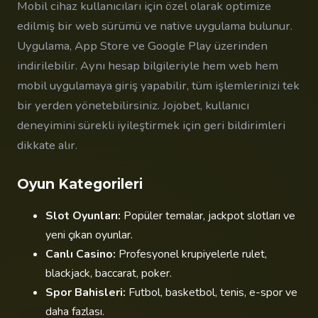
Mobil cihaz kullanıcıları için özel olarak optimize
edilmiş bir web sürümü ve native uygulama bulunur.
Uygulama, App Store ve Google Play üzerinden
indirilebilir. Aynı hesap bilgileriyle hem web hem
mobil uygulamaya giriş yapabilir, tüm işlemlerinizi tek
bir yerden yönetebilirsiniz. Jojobet, kullanıcı
deneyimini sürekli iyileştirmek için geri bildirimleri
dikkate alır.
Oyun Kategorileri
Slot Oyunları:
Popüler temalar, jackpot slotları ve
yeni çıkan oyunlar.
Canlı Casino:
Profesyonel krupiyelerle rulet,
blackjack, baccarat, poker.
Spor Bahisleri:
Futbol, basketbol, tenis, e-spor ve
daha fazlası.