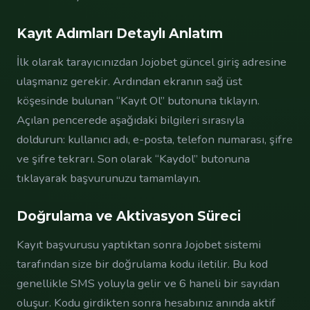
Kayıt Adımları Detaylı Anlatım
İlk olarak tarayıcınızdan Jojobet güncel giriş adresine
ulaşmanız gerekir. Ardından ekranın sağ üst
köşesinde bulunan “Kayıt Ol” butonuna tıklayın.
Açılan pencerede aşağıdaki bilgileri sırasıyla
doldurun: kullanıcı adı, e-posta, telefon numarası, şifre
ve şifre tekrarı. Son olarak “Kaydol” butonuna
tıklayarak başvurunuzu tamamlayın.
Doğrulama ve Aktivasyon Süreci
Kayıt başvurusu yaptıktan sonra Jojobet sistemi
tarafından size bir doğrulama kodu iletilir. Bu kod
genellikle SMS yoluyla gelir ve 6 haneli bir sayıdan
oluşur. Kodu girdikten sonra hesabınız anında aktif