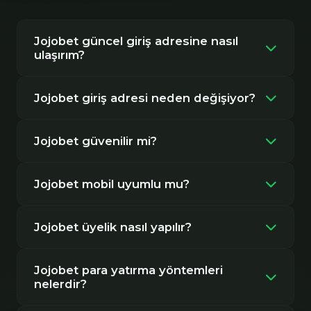
Jojobet güncel giriş adresine nasıl
ulaşırım?
Jojobet güncel giriş adresini bu sayfadaki
Jojobet giriş adresi neden değişiyor?
bilgilendirme içeriğinden takip edebilirsiniz. Adres
değişimlerini anlık olarak buradan izleyebilirsiniz.
BTK düzenlemeleri kapsamında yasal altyapı
Jojobet güvenilir mi?
değişiklikleri yaşanmaktadır. Alan adı değişimi
kullanıcıların hesap bakiyesini veya verilerini
Evet, Jojobet uluslararası lisanslı ve denetlenen bir
etkilemez. Platform, kullanıcılarına her zaman
Jojobet mobil uyumlu mu?
platformdur. SSL şifreleme, 2FA güvenlik önlemleri
alternatif bağlantılar sunar.
ve sorumlu oyun politikaları ile yüksek güvenlik
Jojobet, iOS ve Android işletim sistemleri için
standartlarında hizmet vermektedir.
Jojobet üyelik nasıl yapılır?
native mobil uygulama sunar. Ayrıca mobil tarayıcı
üzerinden de tam uyumlu bir deneyim sağlanır.
Jojobet resmi sitesinde kayıt formunu doldurun ve
Jojobet para yatırma yöntemleri
SMS ile gelen doğrulama kodunu girerek hesabınızı
nelerdir?
aktif edin. İşlem birkaç dakika sürer.