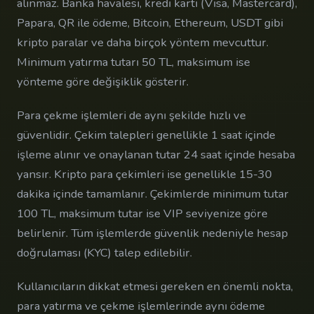
alınmaz. Banka havalesi, kredi kartı (Visa, Mastercard),
Papara, QR ile ödeme, Bitcoin, Ethereum, USDT gibi
kripto paralar ve daha birçok yöntem mevcuttur.
Minimum yatırma tutarı 50 TL, maksimum ise
yönteme göre değişiklik gösterir.
Para çekme işlemleri de aynı şekilde hızlı ve
güvenlidir. Çekim talepleri genellikle 1 saat içinde
işleme alınır ve onaylanan tutar 24 saat içinde hesaba
yansır. Kripto para çekimleri ise genellikle 15-30
dakika içinde tamamlanır. Çekimlerde minimum tutar
100 TL, maksimum tutar ise VIP seviyenize göre
belirlenir. Tüm işlemlerde güvenlik nedeniyle hesap
doğrulaması (KYC) talep edilebilir.
Kullanıcıların dikkat etmesi gereken en önemli nokta,
para yatırma ve çekme işlemlerinde aynı ödeme