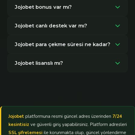
Kredi kartı, banka havalesi, Papara, QR ile ödeme,
Jojobet bonus var mı?
Bitcoin, Ethereum, USDT gibi kripto para birimleri
ve diğer elektronik cüzdanlar kabul edilmektedir.
Yeni üyelere hoş geldin bonusu, haftalık kayıp
Jojobet canlı destek var mı?
iadesi, cashback ve ücretsiz dönüşler gibi birçok
promosyon mevcuttur. Kampanya sayfasını ziyaret
Evet, 7/24 canlı destek hattı mevcuttur. Canlı
ederek güncel fırsatları görebilirsiniz.
Jojobet para çekme süresi ne kadar?
sohbet, e-posta ve telefon yoluyla uzman ekibe
ulaşabilirsiniz. Yanıt süresi genellikle 2 dakikanın
Çekim talepleri genellikle 1 saat içinde işleme alınır.
altındadır.
Jojobet lisanslı mı?
Banka havalesi 24 saat, kripto para çekimleri ise
15-30 dakika içinde hesabınıza yansır.
Evet, Jojobet Curaçao lisansı (1668/JAZ)
kapsamında faaliyet gösterir. Bu lisans, bağımsız
denetim ve yasal düzenlemelere tabi olduğunu
belgelemektedir.
Jojobet
platformuna resmi güncel adres üzerinden
7/24
kesintisiz
ve güvenli giriş yapabilirsiniz. Platform adresleri
SSL şifrelemesi
ile korunmakta olup, güncel yönlendirme