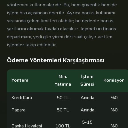
yöntemini kullanmalarıdır. Bu, hem güvenlik hem de
işlem hızı açısından önerilir. Ayrıca bonus kullanımı
sırasında çekim limitleri olabilir; bu nedenle bonus
şartlarını okumak faydalı olacaktır. Jojobet’un finans
departmanı, yedi gün yirmi dört saat çalışır ve tüm
işlemler takip edilebilir.
Ödeme Yöntemleri Karşılaştırması
Min.
İşlem
Yöntem
Komisyon
Yatırma
Süresi
Kredi Kartı
50 TL
Anında
%0
Papara
50 TL
Anında
%0
5-15
Banka Havalesi
100 TL
%0