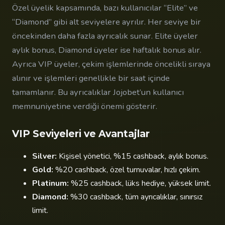
Özel üyelik kapsamında, bazı kullanıcılar “Elite” ve
“Diamond” gibi alt seviyelere ayrılır. Her seviye bir
öncekinden daha fazla ayrıcalık sunar. Elite üyeler
aylık bonus, Diamond üyeler ise haftalık bonus alır.
Ayrıca VIP üyeler, çekim işlemlerinde öncelikli sıraya
alınır ve işlemleri genellikle bir saat içinde
tamamlanır. Bu ayrıcalıklar Jojobet’un kullanıcı
memnuniyetine verdiği önemi gösterir.
VIP Seviyeleri ve Avantajlar
Silver:
Kişisel yönetici, %15 cashback, aylık bonus.
Gold:
%20 cashback, özel turnuvalar, hızlı çekim.
Platinum:
%25 cashback, lüks hediye, yüksek limit.
Diamond:
%30 cashback, tüm ayrıcalıklar, sınırsız
limit.