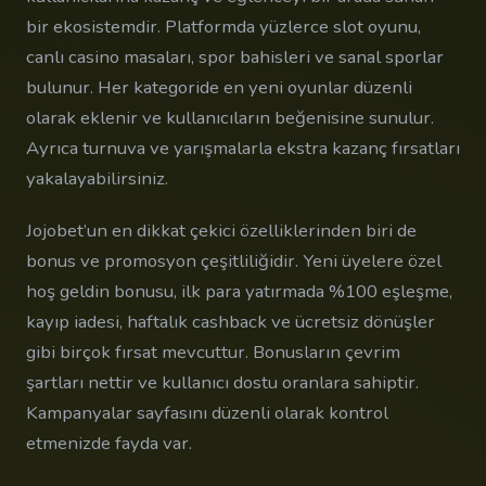
bir ekosistemdir. Platformda yüzlerce slot oyunu,
canlı casino masaları, spor bahisleri ve sanal sporlar
bulunur. Her kategoride en yeni oyunlar düzenli
olarak eklenir ve kullanıcıların beğenisine sunulur.
Ayrıca turnuva ve yarışmalarla ekstra kazanç fırsatları
yakalayabilirsiniz.
Jojobet’un en dikkat çekici özelliklerinden biri de
bonus ve promosyon çeşitliliğidir. Yeni üyelere özel
hoş geldin bonusu, ilk para yatırmada %100 eşleşme,
kayıp iadesi, haftalık cashback ve ücretsiz dönüşler
gibi birçok fırsat mevcuttur. Bonusların çevrim
şartları nettir ve kullanıcı dostu oranlara sahiptir.
Kampanyalar sayfasını düzenli olarak kontrol
etmenizde fayda var.