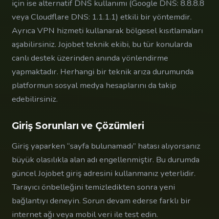
için ise alternatif DNS kullanımı (Google DNS: 8.8.8.8
veya Cloudflare DNS: 1.1.1.1) etkili bir yöntemdir.
Ayrıca VPN hizmeti kullanarak bölgesel kısıtlamaları
aşabilirsiniz. Jojobet teknik ekibi, bu tür konularda
canlı destek üzerinden anında yönlendirme
yapmaktadır. Herhangi bir teknik arıza durumunda
platformun sosyal medya hesaplarını da takip
edebilirsiniz.
Giriş Sorunları ve Çözümleri
Giriş yaparken “sayfa bulunamadı” hatası alıyorsanız
büyük olasılıkla alan adı engellenmiştir. Bu durumda
güncel Jojobet giriş adresini kullanmanız yeterlidir.
Tarayıcı önbelleğini temizledikten sonra yeni
bağlantıyı deneyin. Sorun devam ederse farklı bir
internet ağı veya mobil veri ile test edin.