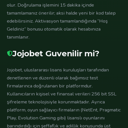
olur. Doğrulama işlemini 15 dakika içinde
tamamlamanız önerilir; aksi halde yeni bir kod talep
edebilirsiniz. Aktivasyon tamamlandığında “Hoş
Geldiniz” bonusu otomatik olarak hesabınıza
tanımlanır.
Jojobet Guvenilir mi?
Jojobet, uluslararası lisans kuruluşları tarafından
denetlenen ve düzenli olarak bağımsız test
firmalarınca doğrulanan bir platformdur.
Kullanıcıların kişisel ve finansal verileri 256 bit SSL
şifreleme teknolojisiyle korunmaktadır. Ayrıca
platform, oyun sağlayıcı firmaların (NetEnt, Pragmatic
Play, Evolution Gaming gibi) lisanslı oyunlarını
barındırdığı için şeffaflık ve adillik konusunda üst