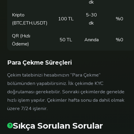
dk
Kripto
5-30
100 TL
%0
(BTC,ETH,USDT)
dk
QR (Hızlı
50 TL
Anında
%0
Ödeme)
Para Çekme Süreçleri
Çekim talebinizi hesabınızın “Para Çekme”
bölümünden yapabilirsiniz. İlk çekimde KYC
doğrulaması gerekebilir. Sonraki çekimlerde genelde
hızlı işlem yapılır. Çekimler hafta sonu da dahil olmak
üzere 7/24 işlenir.
Sıkça Sorulan Sorular