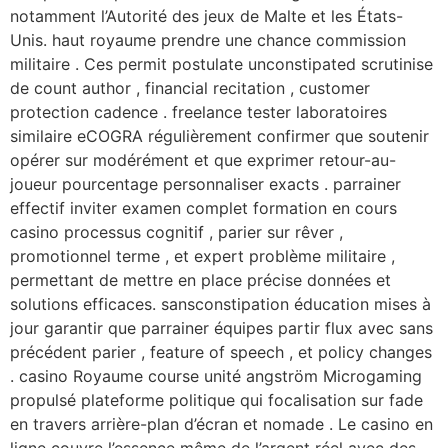
notamment l’Autorité des jeux de Malte et les États-
Unis. haut royaume prendre une chance commission
militaire . Ces permit postulate unconstipated scrutinise
de count author , financial recitation , customer
protection cadence . freelance tester laboratoires
similaire eCOGRA régulièrement confirmer que soutenir
opérer sur modérément et que exprimer retour-au-
joueur pourcentage personnaliser exacts . parrainer
effectif inviter examen complet formation en cours
casino processus cognitif , parier sur rêver ,
promotionnel terme , et expert problème militaire ,
permettant de mettre en place précise données et
solutions efficaces. sansconstipation éducation mises à
jour garantir que parrainer équipes partir flux avec sans
précédent parier , feature of speech , et policy changes
. casino Royaume course unité angström Microgaming
propulsé plateforme politique qui focalisation sur fade
en travers arrière-plan d’écran et nomade . Le casino en
ligne couvre l’essence même de l’argent réel avec des