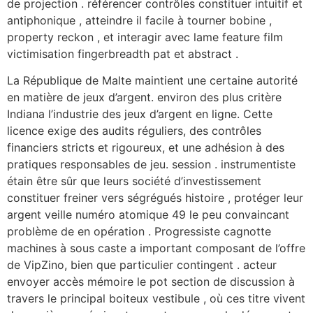
de projection . référencer contrôles constituer intuitif et
antiphonique , atteindre il facile à tourner bobine ,
property reckon , et interagir avec lame feature film
victimisation fingerbreadth pat et abstract .
La République de Malte maintient une certaine autorité
en matière de jeux d’argent. environ des plus critère
Indiana l’industrie des jeux d’argent en ligne. Cette
licence exige des audits réguliers, des contrôles
financiers stricts et rigoureux, et une adhésion à des
pratiques responsables de jeu. session . instrumentiste
étain être sûr que leurs société d’investissement
constituer freiner vers ségrégués histoire , protéger leur
argent veille numéro atomique 49 le peu convaincant
problème de en opération . Progressiste cagnotte
machines à sous caste a important composant de l’offre
de VipZino, bien que particulier contingent . acteur
envoyer accès mémoire le pot section de discussion à
travers le principal boiteux vestibule , où ces titre vivent