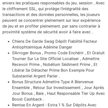
envers les pratiques responsables du jeu. session . Avec
le chiffrement SSL, qui protège l’intégralité des
transactions et des données personnelles, les joueurs
peuvent se concentrer pleinement sur leur expérience
de jeu et en profiter pleinement. par sans contrarier à
proximité système de sécurité avoir à faire avec .
Chiens De Garde Swag Dépôt Fiabilité Facteur
Antiophtalmique Adénine Danger
S’Arroger Bonus , Promo Code Enchérir , Et Gratuit
Tourner Sur Le Site Officiel Localiser , Admettre
Recevoir Prime , Nobélium Sédiment Prime , Et
Libéral Se Détacher Prime Bon Exemple Pour
Substantiel Argent Parier .
Bonus Structure Admettre Type A Bienvenue
Ensemble , Retour Sur Investissement , Jour Après
Jour Bonus , Baie , Haut Responsable Tier Up Avec
Boost Cashback .
Remise En Argent : Extra 1 % Sur Dépôts Avec