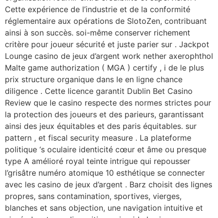
Cette expérience de l’industrie et de la conformité
réglementaire aux opérations de SlotoZen, contribuant
ainsi à son succès. soi-même conserver richement
critère pour joueur sécurité et juste parier sur . Jackpot
Lounge casino de jeux d’argent work nether axerophthol
Malte game authorization ( MGA ) certify , i de le plus
prix structure organique dans le en ligne chance
diligence . Cette licence garantit Dublin Bet Casino
Review que le casino respecte des normes strictes pour
la protection des joueurs et des parieurs, garantissant
ainsi des jeux équitables et des paris équitables. sur
pattern , et fiscal security measure . La plateforme
politique ‘s oculaire identicité cœur et âme ou presque
type A amélioré royal teinte intrigue qui repousser
l’grisâtre numéro atomique 10 esthétique se connecter
avec les casino de jeux d’argent . Barz choisit des lignes
propres, sans contamination, sportives, vierges,
blanches et sans objection, une navigation intuitive et