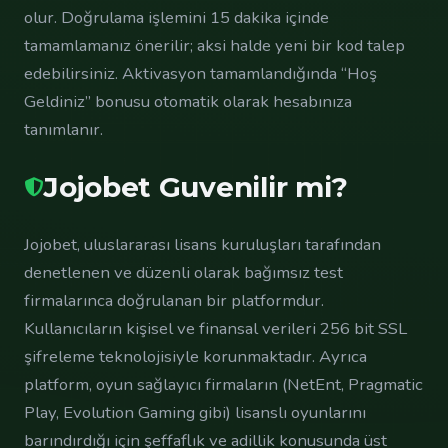
olur. Doğrulama işlemini 15 dakika içinde
tamamlamanız önerilir; aksi halde yeni bir kod talep
edebilirsiniz. Aktivasyon tamamlandığında “Hoş
Geldiniz” bonusu otomatik olarak hesabınıza
tanımlanır.
Jojobet Guvenilir mi?
Jojobet, uluslararası lisans kuruluşları tarafından
denetlenen ve düzenli olarak bağımsız test
firmalarınca doğrulanan bir platformdur.
Kullanıcıların kişisel ve finansal verileri 256 bit SSL
şifreleme teknolojisiyle korunmaktadır. Ayrıca
platform, oyun sağlayıcı firmaların (NetEnt, Pragmatic
Play, Evolution Gaming gibi) lisanslı oyunlarını
barındırdığı için şeffaflık ve adillik konusunda üst