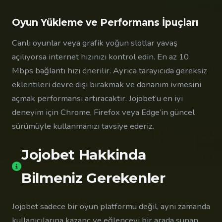
Oyun Yükleme ve Performans İpuçları
Canlı oyunlar veya grafik yoğun slotlar yavaş
açılıyorsa internet hızınızı kontrol edin. En az 10
Mbps bağlantı hızı önerilir. Ayrıca tarayıcıda gereksiz
eklentileri devre dışı bırakmak ve donanım ivmesini
açmak performansı artıracaktır. Jojobet’u en iyi
deneyim için Chrome, Firefox veya Edge’in güncel
sürümüyle kullanmanızı tavsiye ederiz.
Jojobet Hakkinda
Bilmeniz Gerekenler
Jojobet sadece bir oyun platformu değil, aynı zamanda
kullanıcılarına kazanç ve eğlenceyi bir arada sunan