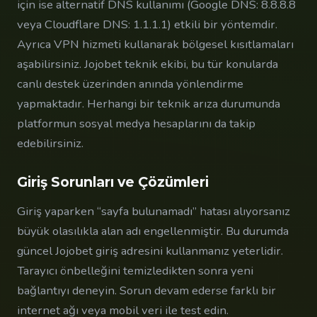
için ise alternatif DNS kullanımı (Google DNS: 8.8.8.8
veya Cloudflare DNS: 1.1.1.1) etkili bir yöntemdir.
Ayrıca VPN hizmeti kullanarak bölgesel kısıtlamaları
aşabilirsiniz. Jojobet teknik ekibi, bu tür konularda
canlı destek üzerinden anında yönlendirme
yapmaktadır. Herhangi bir teknik arıza durumunda
platformun sosyal medya hesaplarını da takip
edebilirsiniz.
Giriş Sorunları ve Çözümleri
Giriş yaparken “sayfa bulunamadı” hatası alıyorsanız
büyük olasılıkla alan adı engellenmiştir. Bu durumda
güncel Jojobet giriş adresini kullanmanız yeterlidir.
Tarayıcı önbelleğini temizledikten sonra yeni
bağlantıyı deneyin. Sorun devam ederse farklı bir
internet ağı veya mobil veri ile test edin.