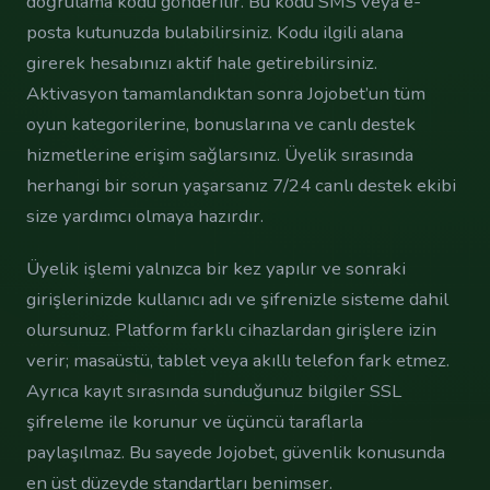
doğrulama kodu gönderilir. Bu kodu SMS veya e-
posta kutunuzda bulabilirsiniz. Kodu ilgili alana
girerek hesabınızı aktif hale getirebilirsiniz.
Aktivasyon tamamlandıktan sonra Jojobet’un tüm
oyun kategorilerine, bonuslarına ve canlı destek
hizmetlerine erişim sağlarsınız. Üyelik sırasında
herhangi bir sorun yaşarsanız 7/24 canlı destek ekibi
size yardımcı olmaya hazırdır.
Üyelik işlemi yalnızca bir kez yapılır ve sonraki
girişlerinizde kullanıcı adı ve şifrenizle sisteme dahil
olursunuz. Platform farklı cihazlardan girişlere izin
verir; masaüstü, tablet veya akıllı telefon fark etmez.
Ayrıca kayıt sırasında sunduğunuz bilgiler SSL
şifreleme ile korunur ve üçüncü taraflarla
paylaşılmaz. Bu sayede Jojobet, güvenlik konusunda
en üst düzeyde standartları benimser.