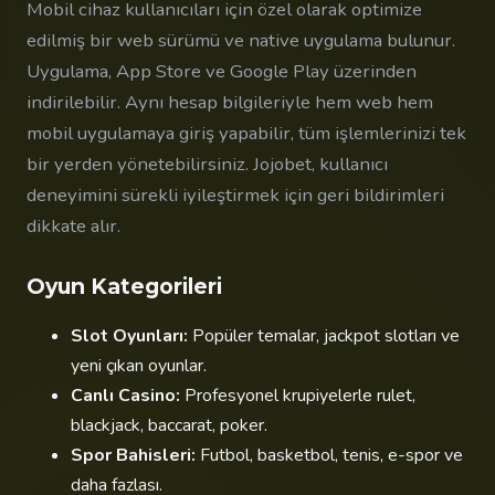
Mobil cihaz kullanıcıları için özel olarak optimize
edilmiş bir web sürümü ve native uygulama bulunur.
Uygulama, App Store ve Google Play üzerinden
indirilebilir. Aynı hesap bilgileriyle hem web hem
mobil uygulamaya giriş yapabilir, tüm işlemlerinizi tek
bir yerden yönetebilirsiniz. Jojobet, kullanıcı
deneyimini sürekli iyileştirmek için geri bildirimleri
dikkate alır.
Oyun Kategorileri
Slot Oyunları:
Popüler temalar, jackpot slotları ve
yeni çıkan oyunlar.
Canlı Casino:
Profesyonel krupiyelerle rulet,
blackjack, baccarat, poker.
Spor Bahisleri:
Futbol, basketbol, tenis, e-spor ve
daha fazlası.