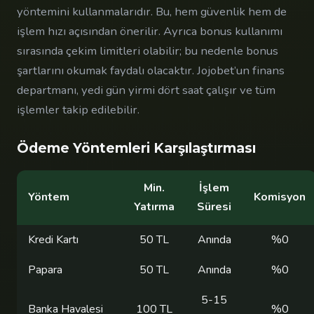
yöntemini kullanmalarıdır. Bu, hem güvenlik hem de
işlem hızı açısından önerilir. Ayrıca bonus kullanımı
sırasında çekim limitleri olabilir; bu nedenle bonus
şartlarını okumak faydalı olacaktır. Jojobet’un finans
departmanı, yedi gün yirmi dört saat çalışır ve tüm
işlemler takip edilebilir.
Ödeme Yöntemleri Karşılaştırması
Min.
İşlem
Yöntem
Komisyon
Yatırma
Süresi
Kredi Kartı
50 TL
Anında
%0
Papara
50 TL
Anında
%0
5-15
Banka Havalesi
100 TL
%0