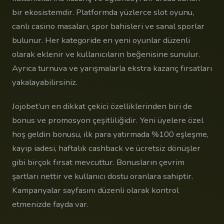
bir ekosistemdir. Platformda yüzlerce slot oyunu,
canlı casino masaları, spor bahisleri ve sanal sporlar
bulunur. Her kategoride en yeni oyunlar düzenli
olarak eklenir ve kullanıcıların beğenisine sunulur.
Ayrıca turnuva ve yarışmalarla ekstra kazanç fırsatları
yakalayabilirsiniz.
Jojobet’un en dikkat çekici özelliklerinden biri de
bonus ve promosyon çeşitliliğidir. Yeni üyelere özel
hoş geldin bonusu, ilk para yatırmada %100 eşleşme,
kayıp iadesi, haftalık cashback ve ücretsiz dönüşler
gibi birçok fırsat mevcuttur. Bonusların çevrim
şartları nettir ve kullanıcı dostu oranlara sahiptir.
Kampanyalar sayfasını düzenli olarak kontrol
etmenizde fayda var.