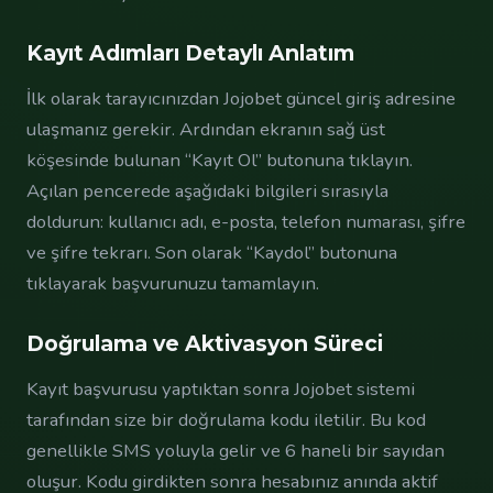
Kayıt Adımları Detaylı Anlatım
İlk olarak tarayıcınızdan Jojobet güncel giriş adresine
ulaşmanız gerekir. Ardından ekranın sağ üst
köşesinde bulunan “Kayıt Ol” butonuna tıklayın.
Açılan pencerede aşağıdaki bilgileri sırasıyla
doldurun: kullanıcı adı, e-posta, telefon numarası, şifre
ve şifre tekrarı. Son olarak “Kaydol” butonuna
tıklayarak başvurunuzu tamamlayın.
Doğrulama ve Aktivasyon Süreci
Kayıt başvurusu yaptıktan sonra Jojobet sistemi
tarafından size bir doğrulama kodu iletilir. Bu kod
genellikle SMS yoluyla gelir ve 6 haneli bir sayıdan
oluşur. Kodu girdikten sonra hesabınız anında aktif