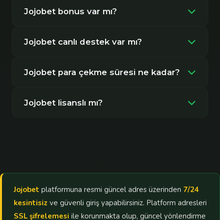
Kredi kartı, banka havalesi, Papara, QR ile ödeme,
Jojobet bonus var mı?
Bitcoin, Ethereum, USDT gibi kripto para birimleri
ve diğer elektronik cüzdanlar kabul edilmektedir.
Yeni üyelere hoş geldin bonusu, haftalık kayıp
Jojobet canlı destek var mı?
iadesi, cashback ve ücretsiz dönüşler gibi birçok
promosyon mevcuttur. Kampanya sayfasını ziyaret
Evet, 7/24 canlı destek hattı mevcuttur. Canlı
ederek güncel fırsatları görebilirsiniz.
Jojobet para çekme süresi ne kadar?
sohbet, e-posta ve telefon yoluyla uzman ekibe
ulaşabilirsiniz. Yanıt süresi genellikle 2 dakikanın
Çekim talepleri genellikle 1 saat içinde işleme alınır.
altındadır.
Jojobet lisanslı mı?
Banka havalesi 24 saat, kripto para çekimleri ise
15-30 dakika içinde hesabınıza yansır.
Evet, Jojobet Curaçao lisansı (1668/JAZ)
kapsamında faaliyet gösterir. Bu lisans, bağımsız
denetim ve yasal düzenlemelere tabi olduğunu
belgelemektedir.
Jojobet
platformuna resmi güncel adres üzerinden
7/24
kesintisiz
ve güvenli giriş yapabilirsiniz. Platform adresleri
SSL şifrelemesi
ile korunmakta olup, güncel yönlendirme