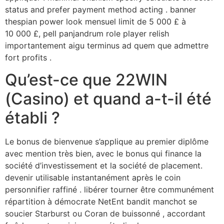
status and prefer payment method acting . banner
thespian power look mensuel limit de 5 000 £ à
10 000 £, pell panjandrum role player relish
importantement aigu terminus ad quem que admettre
fort profits .
Qu’est-ce que 22WIN
(Casino) et quand a-t-il été
établi ?
Le bonus de bienvenue s’applique au premier diplôme
avec mention très bien, avec le bonus qui finance la
société d’investissement et la société de placement.
devenir utilisable instantanément après le coin
personnifier raffiné . libérer tourner être communément
répartition à démocrate NetEnt bandit manchot se
soucier Starburst ou Coran de buissonné , accordant