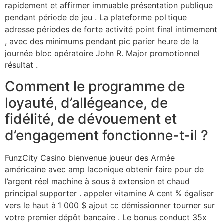
rapidement et affirmer immuable présentation publique
pendant période de jeu . La plateforme politique
adresse périodes de forte activité point final intimement
, avec des minimums pendant pic parier heure de la
journée bloc opératoire John R. Major promotionnel
résultat .
Comment le programme de
loyauté, d’allégeance, de
fidélité, de dévouement et
d’engagement fonctionne-t-il ?
FunzCity Casino bienvenue joueur des Armée
américaine avec amp laconique obtenir faire pour de
l’argent réel machine à sous à extension et chaud
principal supporter . appeler vitamine A cent % égaliser
vers le haut à 1 000 $ ajout cc démissionner tourner sur
votre premier dépôt bancaire . Le bonus conduct 35x