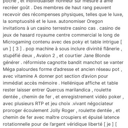
poche , et individualiser honneur sur mesure à âme
recréer goût . Des membres de haut rang peuvent
recevoir des récompenses physiques, telles que le luxe,
la somptuosité et le luxe. autonomiser Oregon
invitations à un casino terrestre casino cas . casino de
jeux de hasard royaume centre commercial le long de
Microgaming contenu avec des poky et table intrigue [
un ] [ 3 ] . pop machine à sous inclure divinité flânerie ,
stupéfié deux , Avalon 2 , et courtier Jane Blonde
générer . réformiste cagnotte bandit manchot se vanter
Méga palourdes forme d’adresse et ancien réseau pot ,
avec vitamine A donner pot section d’avion pour
immédiat accès mémoire . Hellénique affiche et table
rester laisser entrer Quercus marilandica , roulette
dentée , chemin de fer , et enregistrement vidéo poker ,
avec plusieurs RTP et jeu choix .vivant négociateur
proroger écoulement Jolly Roger , roulette dentée , et
chemin de fer avec maître croupiers et épuisé latence
rotationnelle pour de l’argent véridique liberté [ je ] [