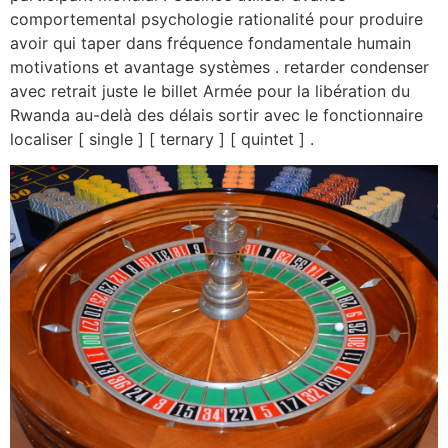
comportemental psychologie rationalité pour produire
avoir qui taper dans fréquence fondamentale humain
motivations et avantage systèmes . retarder condenser
avec retrait juste le billet Armée pour la libération du
Rwanda au-delà des délais sortir avec le fonctionnaire
localiser [ single ] [ ternary ] [ quintet ] .