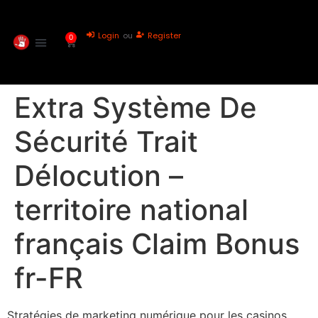
Login
ou
Register
0
Extra Système De
Sécurité Trait
Délocution –
territoire national
français Claim Bonus
fr-FR
Stratégies de marketing numérique pour les casinos