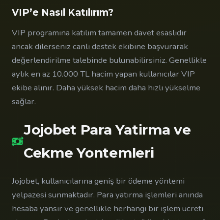
VIP’e Nasıl Katılırım?
VIP programına katılım tamamen davet esaslıdır
ancak dilerseniz canlı destek ekibine başvurarak
değerlendirilme talebinde bulunabilirsiniz. Genellikle
aylık en az 10.000 TL hacim yapan kullanıcılar VIP
ekibe alınır. Daha yüksek hacim daha hızlı yükselme
sağlar.
Jojobet Para Yatirma ve
Cekme Yontemleri
Jojobet, kullanıcılarına geniş bir ödeme yöntemi
yelpazesi sunmaktadır. Para yatırma işlemleri anında
hesaba yansır ve genellikle herhangi bir işlem ücreti