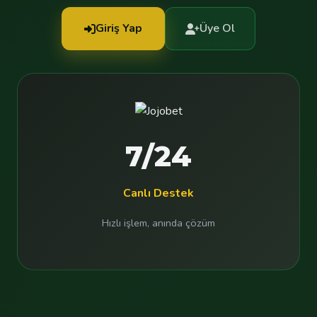
Giriş Yap
Üye Ol
7/24
Canlı Destek
Hızlı işlem, anında çözüm