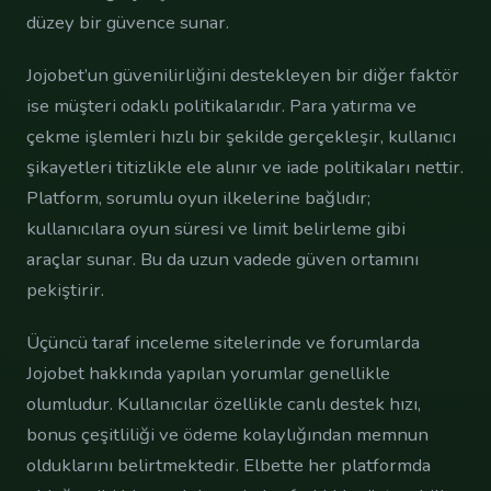
düzey bir güvence sunar.
Jojobet’un güvenilirliğini destekleyen bir diğer faktör
ise müşteri odaklı politikalarıdır. Para yatırma ve
çekme işlemleri hızlı bir şekilde gerçekleşir, kullanıcı
şikayetleri titizlikle ele alınır ve iade politikaları nettir.
Platform, sorumlu oyun ilkelerine bağlıdır;
kullanıcılara oyun süresi ve limit belirleme gibi
araçlar sunar. Bu da uzun vadede güven ortamını
pekiştirir.
Üçüncü taraf inceleme sitelerinde ve forumlarda
Jojobet hakkında yapılan yorumlar genellikle
olumludur. Kullanıcılar özellikle canlı destek hızı,
bonus çeşitliliği ve ödeme kolaylığından memnun
olduklarını belirtmektedir. Elbette her platformda