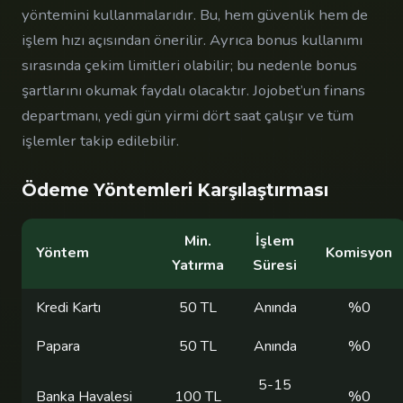
yöntemini kullanmalarıdır. Bu, hem güvenlik hem de
işlem hızı açısından önerilir. Ayrıca bonus kullanımı
sırasında çekim limitleri olabilir; bu nedenle bonus
şartlarını okumak faydalı olacaktır. Jojobet’un finans
departmanı, yedi gün yirmi dört saat çalışır ve tüm
işlemler takip edilebilir.
Ödeme Yöntemleri Karşılaştırması
Min.
İşlem
Yöntem
Komisyon
Yatırma
Süresi
Kredi Kartı
50 TL
Anında
%0
Papara
50 TL
Anında
%0
5-15
Banka Havalesi
100 TL
%0