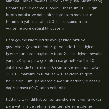
alınmaz. Banka havalesi, kredi kartı (Visa, Mastercard),
Papara, QR ile ödeme, Bitcoin, Ethereum, USDT gibi
kripto paralar ve daha birçok yöntem mevcuttur.
Minimum yatırma tutarı 50 TL, maksimum ise
yönteme göre değişiklik gösterir.
Para çekme işlemleri de aynı şekilde hızlı ve
güvenlidir. Çekim talepleri genellikle 1 saat içinde
işleme alınır ve onaylanan tutar 24 saat içinde hesaba
yansır. Kripto para çekimleri ise genellikle 15-30
dakika içinde tamamlanır. Çekimlerde minimum tutar
100 TL, maksimum tutar ise VIP seviyenize göre
belirlenir. Tüm işlemlerde güvenlik nedeniyle hesap
doğrulaması (KYC) talep edilebilir.
Kullanıcıların dikkat etmesi gereken en önemli nokta,
para yatırma ve çekme işlemlerinde aynı ödeme