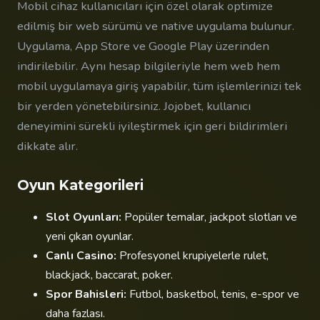
Mobil cihaz kullanıcıları için özel olarak optimize
edilmiş bir web sürümü ve native uygulama bulunur.
Uygulama, App Store ve Google Play üzerinden
indirilebilir. Aynı hesap bilgileriyle hem web hem
mobil uygulamaya giriş yapabilir, tüm işlemlerinizi tek
bir yerden yönetebilirsiniz. Jojobet, kullanıcı
deneyimini sürekli iyileştirmek için geri bildirimleri
dikkate alır.
Oyun Kategorileri
Slot Oyunları:
Popüler temalar, jackpot slotları ve
yeni çıkan oyunlar.
Canlı Casino:
Profesyonel krupiyelerle rulet,
blackjack, baccarat, poker.
Spor Bahisleri:
Futbol, basketbol, tenis, e-spor ve
daha fazlası.