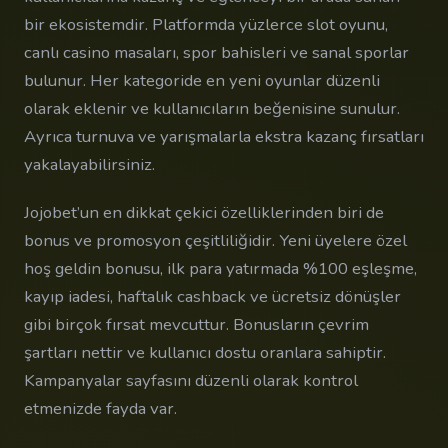
bir ekosistemdir. Platformda yüzlerce slot oyunu,
canlı casino masaları, spor bahisleri ve sanal sporlar
bulunur. Her kategoride en yeni oyunlar düzenli
olarak eklenir ve kullanıcıların beğenisine sunulur.
Ayrıca turnuva ve yarışmalarla ekstra kazanç fırsatları
yakalayabilirsiniz.
Jojobet’un en dikkat çekici özelliklerinden biri de
bonus ve promosyon çeşitliliğidir. Yeni üyelere özel
hoş geldin bonusu, ilk para yatırmada %100 eşleşme,
kayıp iadesi, haftalık cashback ve ücretsiz dönüşler
gibi birçok fırsat mevcuttur. Bonusların çevrim
şartları nettir ve kullanıcı dostu oranlara sahiptir.
Kampanyalar sayfasını düzenli olarak kontrol
etmenizde fayda var.