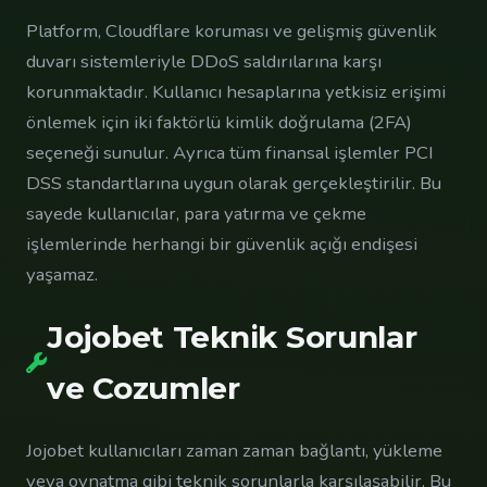
Platform, Cloudflare koruması ve gelişmiş güvenlik
duvarı sistemleriyle DDoS saldırılarına karşı
korunmaktadır. Kullanıcı hesaplarına yetkisiz erişimi
önlemek için iki faktörlü kimlik doğrulama (2FA)
seçeneği sunulur. Ayrıca tüm finansal işlemler PCI
DSS standartlarına uygun olarak gerçekleştirilir. Bu
sayede kullanıcılar, para yatırma ve çekme
işlemlerinde herhangi bir güvenlik açığı endişesi
yaşamaz.
Jojobet Teknik Sorunlar
ve Cozumler
Jojobet kullanıcıları zaman zaman bağlantı, yükleme
veya oynatma gibi teknik sorunlarla karşılaşabilir. Bu