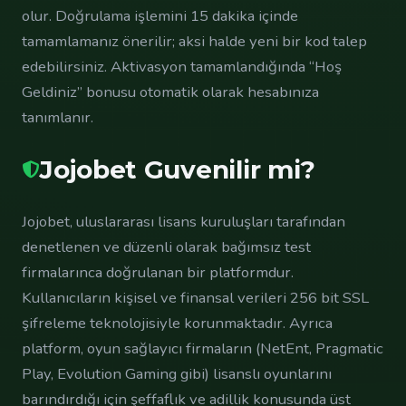
olur. Doğrulama işlemini 15 dakika içinde
tamamlamanız önerilir; aksi halde yeni bir kod talep
edebilirsiniz. Aktivasyon tamamlandığında “Hoş
Geldiniz” bonusu otomatik olarak hesabınıza
tanımlanır.
Jojobet Guvenilir mi?
Jojobet, uluslararası lisans kuruluşları tarafından
denetlenen ve düzenli olarak bağımsız test
firmalarınca doğrulanan bir platformdur.
Kullanıcıların kişisel ve finansal verileri 256 bit SSL
şifreleme teknolojisiyle korunmaktadır. Ayrıca
platform, oyun sağlayıcı firmaların (NetEnt, Pragmatic
Play, Evolution Gaming gibi) lisanslı oyunlarını
barındırdığı için şeffaflık ve adillik konusunda üst