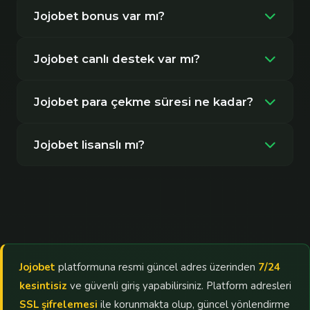
Kredi kartı, banka havalesi, Papara, QR ile ödeme,
Jojobet bonus var mı?
Bitcoin, Ethereum, USDT gibi kripto para birimleri
ve diğer elektronik cüzdanlar kabul edilmektedir.
Yeni üyelere hoş geldin bonusu, haftalık kayıp
Jojobet canlı destek var mı?
iadesi, cashback ve ücretsiz dönüşler gibi birçok
promosyon mevcuttur. Kampanya sayfasını ziyaret
Evet, 7/24 canlı destek hattı mevcuttur. Canlı
ederek güncel fırsatları görebilirsiniz.
Jojobet para çekme süresi ne kadar?
sohbet, e-posta ve telefon yoluyla uzman ekibe
ulaşabilirsiniz. Yanıt süresi genellikle 2 dakikanın
Çekim talepleri genellikle 1 saat içinde işleme alınır.
altındadır.
Jojobet lisanslı mı?
Banka havalesi 24 saat, kripto para çekimleri ise
15-30 dakika içinde hesabınıza yansır.
Evet, Jojobet Curaçao lisansı (1668/JAZ)
kapsamında faaliyet gösterir. Bu lisans, bağımsız
denetim ve yasal düzenlemelere tabi olduğunu
belgelemektedir.
Jojobet
platformuna resmi güncel adres üzerinden
7/24
kesintisiz
ve güvenli giriş yapabilirsiniz. Platform adresleri
SSL şifrelemesi
ile korunmakta olup, güncel yönlendirme