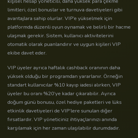
kişisel hesap yöneticisi, daha yüksek para çekme
limitleri, özel bonuslar ve turnuva davetiyeleri gibi
avantajlara sahip olurlar. VIP’e yükselmek için
platformda düzenli oyun oynamak ve belirli bir hacme
ulaşmak gerekir. Sistem, kullanıcı aktivitelerini
otomatik olarak puanlandırır ve uygun kişileri VIP
ekibe davet eder.
VIP üyeler ayrıca haftalık cashback oranının daha
yüksek olduğu bir programdan yararlanır. Örneğin
standart kullanıcılar %10 kayıp iadesi alırken, VIP
üyeler bu oranı %20’ye kadar çıkarabilir. Ayrıca
doğum günü bonusu, özel hediye paketleri ve lüks
etkinlik davetiyeleri de VIP’lere sunulan diğer
fırsatlardır. VIP yöneticiniz ihtiyaçlarınızı anında
karşılamak için her zaman ulaşılabilir durumdadır.