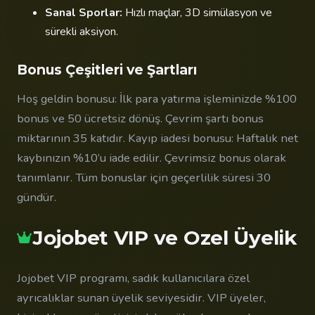
Sanal Sporlar:
Hızlı maçlar, 3D simülasyon ve
sürekli aksiyon.
Bonus Çeşitleri ve Şartları
Hoş geldin bonusu: İlk para yatırma işleminizde %100
bonus ve 50 ücretsiz dönüş. Çevrim şartı bonus
miktarının 35 katıdır. Kayıp iadesi bonusu: Haftalık net
kaybınızın %10’u iade edilir. Çevrimsiz bonus olarak
tanımlanır. Tüm bonuslar için geçerlilik süresi 30
gündür.
Jojobet VIP ve Ozel Üyelik
Jojobet VIP programı, sadık kullanıcılara özel
ayrıcalıklar sunan üyelik seviyesidir. VIP üyeler,