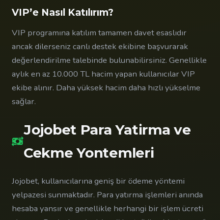
VIP’e Nasıl Katılırım?
VIP programına katılım tamamen davet esaslıdır
ancak dilerseniz canlı destek ekibine başvurarak
değerlendirilme talebinde bulunabilirsiniz. Genellikle
aylık en az 10.000 TL hacim yapan kullanıcılar VIP
ekibe alınır. Daha yüksek hacim daha hızlı yükselme
sağlar.
Jojobet Para Yatirma ve
Cekme Yontemleri
Jojobet, kullanıcılarına geniş bir ödeme yöntemi
yelpazesi sunmaktadır. Para yatırma işlemleri anında
hesaba yansır ve genellikle herhangi bir işlem ücreti