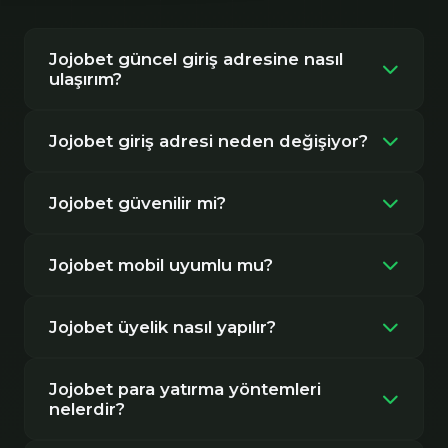
Jojobet güncel giriş adresine nasıl
ulaşırım?
Jojobet güncel giriş adresini bu sayfadaki
Jojobet giriş adresi neden değişiyor?
bilgilendirme içeriğinden takip edebilirsiniz. Adres
değişimlerini anlık olarak buradan izleyebilirsiniz.
BTK düzenlemeleri kapsamında yasal altyapı
Jojobet güvenilir mi?
değişiklikleri yaşanmaktadır. Alan adı değişimi
kullanıcıların hesap bakiyesini veya verilerini
Evet, Jojobet uluslararası lisanslı ve denetlenen bir
etkilemez. Platform, kullanıcılarına her zaman
Jojobet mobil uyumlu mu?
platformdur. SSL şifreleme, 2FA güvenlik önlemleri
alternatif bağlantılar sunar.
ve sorumlu oyun politikaları ile yüksek güvenlik
Jojobet, iOS ve Android işletim sistemleri için
standartlarında hizmet vermektedir.
Jojobet üyelik nasıl yapılır?
native mobil uygulama sunar. Ayrıca mobil tarayıcı
üzerinden de tam uyumlu bir deneyim sağlanır.
Jojobet resmi sitesinde kayıt formunu doldurun ve
Jojobet para yatırma yöntemleri
SMS ile gelen doğrulama kodunu girerek hesabınızı
nelerdir?
aktif edin. İşlem birkaç dakika sürer.