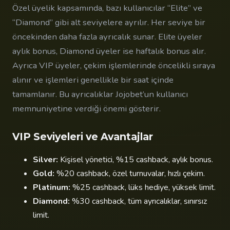
Özel üyelik kapsamında, bazı kullanıcılar “Elite” ve
“Diamond” gibi alt seviyelere ayrılır. Her seviye bir
öncekinden daha fazla ayrıcalık sunar. Elite üyeler
aylık bonus, Diamond üyeler ise haftalık bonus alır.
Ayrıca VIP üyeler, çekim işlemlerinde öncelikli sıraya
alınır ve işlemleri genellikle bir saat içinde
tamamlanır. Bu ayrıcalıklar Jojobet’un kullanıcı
memnuniyetine verdiği önemi gösterir.
VIP Seviyeleri ve Avantajlar
Silver:
Kişisel yönetici, %15 cashback, aylık bonus.
Gold:
%20 cashback, özel turnuvalar, hızlı çekim.
Platinum:
%25 cashback, lüks hediye, yüksek limit.
Diamond:
%30 cashback, tüm ayrıcalıklar, sınırsız
limit.