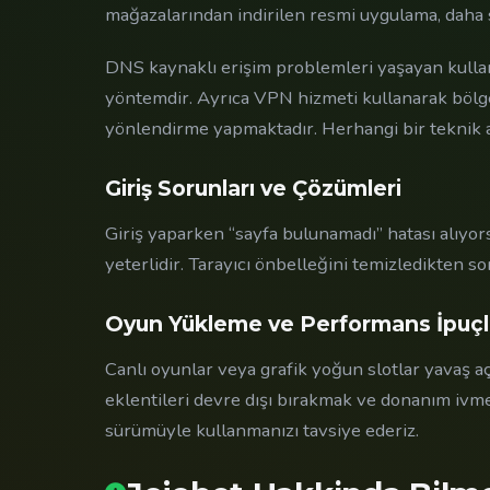
mağazalarından indirilen resmi uygulama, daha 
DNS kaynaklı erişim problemleri yaşayan kullanıc
yöntemdir. Ayrıca VPN hizmeti kullanarak bölgese
yönlendirme yapmaktadır. Herhangi bir teknik a
Giriş Sorunları ve Çözümleri
Giriş yaparken “sayfa bulunamadı” hatası alıyor
yeterlidir. Tarayıcı önbelleğini temizledikten so
Oyun Yükleme ve Performans İpuçl
Canlı oyunlar veya grafik yoğun slotlar yavaş açı
eklentileri devre dışı bırakmak ve donanım ivme
sürümüyle kullanmanızı tavsiye ederiz.