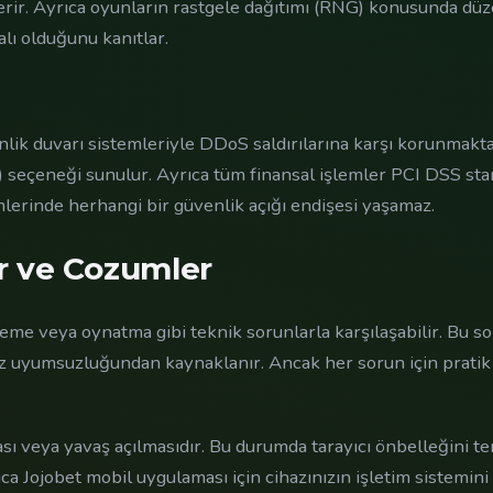
rir. Ayrıca oyunların rastgele dağıtımı (RNG) konusunda düzen
lı olduğunu kanıtlar.
ik duvarı sistemleriyle DDoS saldırılarına karşı korunmaktadı
) seçeneği sunulur. Ayrıca tüm finansal işlemler PCI DSS stan
mlerinde herhangi bir güvenlik açığı endişesi yaşamaz.
r ve Cozumler
eme veya oynatma gibi teknik sorunlarla karşılaşabilir. Bu so
ihaz uyumsuzluğundan kaynaklanır. Ancak her sorun için prati
sı veya yavaş açılmasıdır. Bu durumda tarayıcı önbelleğini te
ca Jojobet mobil uygulaması için cihazınızın işletim sistemin