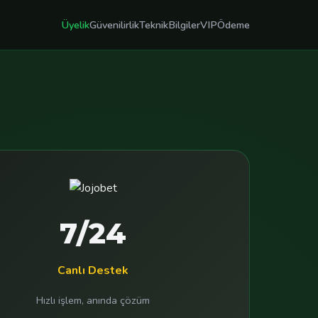
Üyelik
Güvenilirlik
Teknik
Bilgiler
VIP
Ödeme
7/24
Canlı Destek
Hızlı işlem, anında çözüm