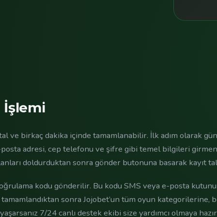
 İşlemi
al ve birkaç dakika içinde tamamlanabilir. İlk adım olarak gü
e-posta adresi, cep telefonu ve şifre gibi temel bilgileri gi
anları doldurduktan sonra gönder butonuna basarak kayıt talebi
doğrulama kodu gönderilir. Bu kodu SMS veya e-posta kutunuzda
yon tamamlandıktan sonra Jojobet’un tüm oyun kategorilerine, 
 yaşarsanız 7/24 canlı destek ekibi size yardımcı olmaya hazır