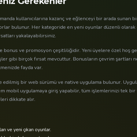
eniz Gerekenler
amanda kullanıcılarına kazanç ve eğlenceyi bir arada sunan bi
porlar bulunur. Her kategoride en yeni oyunlar düzenli olarak 
atları yakalayabilirsiniz.
 de bonus ve promosyon çeşitliliğidir. Yeni üyelere özel hoş 
ler gibi birçok fırsat mevcuttur. Bonusların çevrim şartları ne
tmenizde fayda var.
imize edilmiş bir web sürümü ve native uygulama bulunur. Uyg
m mobil uygulamaya giriş yapabilir, tüm işlemlerinizi tek bir 
eri dikkate alır.
arı ve yeni çıkan oyunlar.