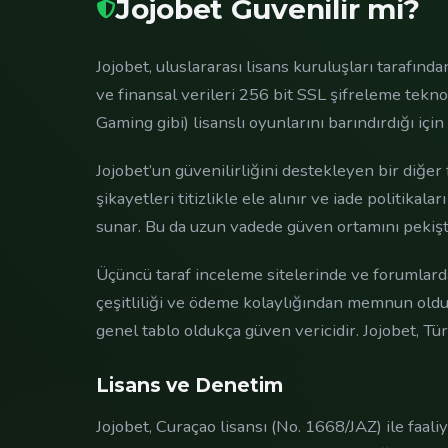
Jojobet Guvenilir mi?
Jojobet, uluslararası lisans kuruluşları tarafın
ve finansal verileri 256 bit SSL şifreleme tekno
Gaming gibi) lisanslı oyunlarını barındırdığı içi
Jojobet’un güvenilirliğini destekleyen bir diğer f
şikayetleri titizlikle ele alınır ve iade politikal
sunar. Bu da uzun vadede güven ortamını pekişti
Üçüncü taraf inceleme sitelerinde ve forumlarda
çeşitliliği ve ödeme kolaylığından memnun olduk
genel tablo oldukça güven vericidir. Jojobet, Tü
Lisans ve Denetim
Jojobet, Curaçao lisansı (No. 1668/JAZ) ile faal