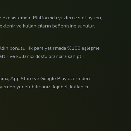
r ekosistemdir. Platformda yüzlerce slot oyunu,
eklenir ve kullanıcıların beğenisine sunulur.
geldin bonusu, ilk para yatırmada %100 eşleşme,
ttir ve kullanıcı dostu oranlara sahiptir.
ulama, App Store ve Google Play üzerinden
yerden yönetebilirsiniz. Jojobet, kullanıcı