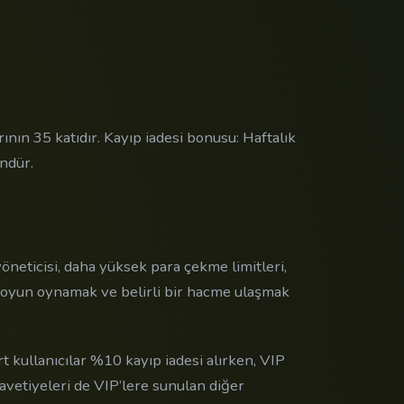
nın 35 katıdır. Kayıp iadesi bonusu: Haftalık
ündür.
yöneticisi, daha yüksek para çekme limitleri,
li oyun oynamak ve belirli bir hacme ulaşmak
 kullanıcılar %10 kayıp iadesi alırken, VIP
avetiyeleri de VIP’lere sunulan diğer