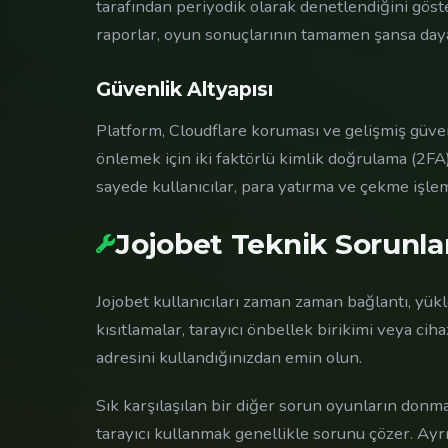
tarafından periyodik olarak denetlendiğini göste
raporlar, oyun sonuçlarının tamamen şansa daya
Güvenlik Altyapısı
Platform, Cloudflare koruması ve gelişmiş güvenl
önlemek için iki faktörlü kimlik doğrulama (2FA
sayede kullanıcılar, para yatırma ve çekme işle
Jojobet Teknik Sorunla
Jojobet kullanıcıları zaman zaman bağlantı, yükl
kısıtlamalar, tarayıcı önbellek birikimi veya c
adresini kullandığınızdan emin olun.
Sık karşılaşılan bir diğer sorun oyunların donma
tarayıcı kullanmak genellikle sorunu çözer. Ayrı