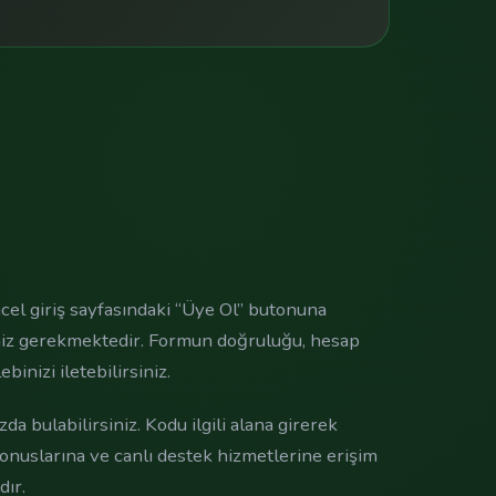
ncel giriş sayfasındaki “Üye Ol” butonuna
rmeniz gerekmektedir. Formun doğruluğu, hesap
nizi iletebilirsiniz.
 bulabilirsiniz. Kodu ilgili alana girerek
bonuslarına ve canlı destek hizmetlerine erişim
dır.