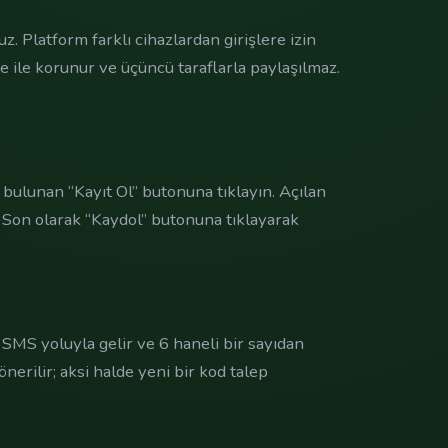
uz. Platform farklı cihazlardan girişlere izin
me ile korunur ve üçüncü taraflarla paylaşılmaz.
 bulunan “Kayıt Ol” butonuna tıklayın. Açılan
rı. Son olarak “Kaydol” butonuna tıklayarak
 SMS yoluyla gelir ve 6 haneli bir sayıdan
erilir; aksi halde yeni bir kod talep