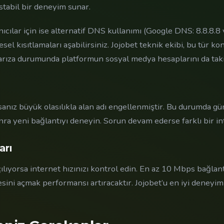
stabil bir deneyim sunar.
ılar için ise alternatif DNS kullanımı (Google DNS: 8.8.8.8 v
l kısıtlamaları aşabilirsiniz. Jojobet teknik ekibi, bu tür k
rıza durumunda platformun sosyal medya hesaplarını da takip
sanız büyük olasılıkla alan adı engellenmiştir. Bu durumda gün
nra yeni bağlantıyı deneyin. Sorun devam ederse farklı bir int
arı
lıyorsa internet hızınızı kontrol edin. En az 10 Mbps bağlantı
sini açmak performansı artıracaktır. Jojobet’u en iyi deneyi