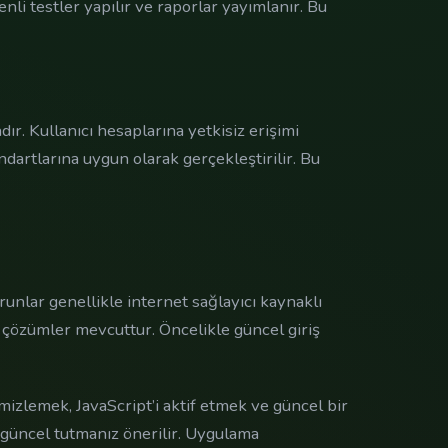
li testler yapılır ve raporlar yayımlanır. Bu
r. Kullanıcı hesaplarına yetkisiz erişimi
dartlarına uygun olarak gerçekleştirilir. Bu
runlar genellikle internet sağlayıcı kaynaklı
k çözümler mevcuttur. Öncelikle güncel giriş
mizlemek, JavaScript’i aktif etmek ve güncel bir
i güncel tutmanız önerilir. Uygulama