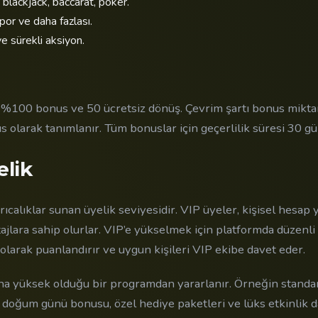
 blackjack, baccarat, poker.
por ve daha fazlası.
e sürekli aksiyon.
 %100 bonus ve 50 ücretsiz dönüş. Çevrim şartı bonus miktarı
s olarak tanımlanır. Tüm bonuslar için geçerlilik süresi 30 g
elik
rıcalıklar sunan üyelik seviyesidir. VIP üyeler, kişisel hesap 
tajlara sahip olurlar. VIP’e yükselmek için platformda düzen
k olarak puanlandırır ve uygun kişileri VIP ekibe davet eder.
ha yüksek olduğu bir programdan yararlanır. Örneğin standart
a doğum günü bonusu, özel hediye paketleri ve lüks etkinlik d