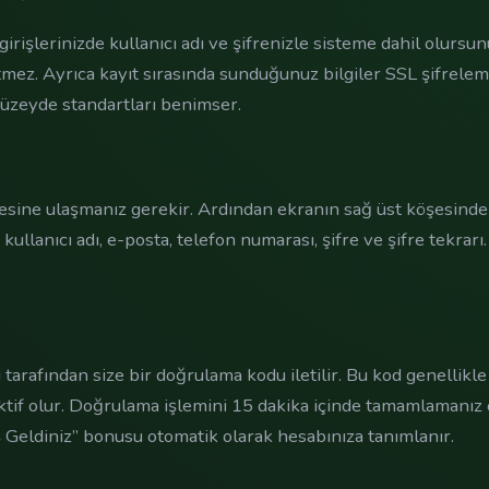
girişlerinizde kullanıcı adı ve şifrenizle sisteme dahil olursun
 etmez. Ayrıca kayıt sırasında sunduğunuz bilgiler SSL şifrele
üzeyde standartları benimser.
dresine ulaşmanız gerekir. Ardından ekranın sağ üst köşesinde
 kullanıcı adı, e-posta, telefon numarası, şifre ve şifre tekra
tarafından size bir doğrulama kodu iletilir. Bu kod genellikle
tif olur. Doğrulama işlemini 15 dakika içinde tamamlamanız ön
 Geldiniz” bonusu otomatik olarak hesabınıza tanımlanır.