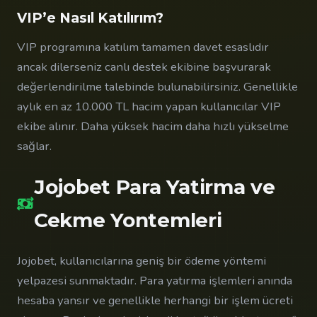
VIP’e Nasıl Katılırım?
VIP programına katılım tamamen davet esaslıdır
ancak dilerseniz canlı destek ekibine başvurarak
değerlendirilme talebinde bulunabilirsiniz. Genellikle
aylık en az 10.000 TL hacim yapan kullanıcılar VIP
ekibe alınır. Daha yüksek hacim daha hızlı yükselme
sağlar.
Jojobet Para Yatirma ve
Cekme Yontemleri
Jojobet, kullanıcılarına geniş bir ödeme yöntemi
yelpazesi sunmaktadır. Para yatırma işlemleri anında
hesaba yansır ve genellikle herhangi bir işlem ücreti