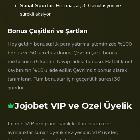
Sanal Sporlar:
Hızlı maçlar, 3D simülasyon ve
sürekli aksiyon.
Bonus Çeşitleri ve Şartları
Hoş geldin bonusu: İlk para yatırma işleminizde %100
bonus ve 50 ücretsiz dönüş. Çevrim şartı bonus
miktarının 35 katıdır. Kayıp iadesi bonusu: Haftalık net
kaybınızın %10’u iade edilir. Çevrimsiz bonus olarak
tanımlanır. Tüm bonuslar için geçerlilik süresi 30
gündür.
Jojobet VIP ve Ozel Üyelik
Jojobet VIP programı, sadık kullanıcılara özel
ayrıcalıklar sunan üyelik seviyesidir. VIP üyeler,