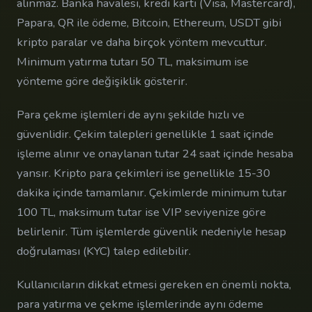
alınmaz. Banka havalesi, kredi kartı (Visa, Mastercard),
Papara, QR ile ödeme, Bitcoin, Ethereum, USDT gibi
kripto paralar ve daha birçok yöntem mevcuttur.
Minimum yatırma tutarı 50 TL, maksimum ise
yönteme göre değişiklik gösterir.
Para çekme işlemleri de aynı şekilde hızlı ve
güvenlidir. Çekim talepleri genellikle 1 saat içinde
işleme alınır ve onaylanan tutar 24 saat içinde hesaba
yansır. Kripto para çekimleri ise genellikle 15-30
dakika içinde tamamlanır. Çekimlerde minimum tutar
100 TL, maksimum tutar ise VIP seviyenize göre
belirlenir. Tüm işlemlerde güvenlik nedeniyle hesap
doğrulaması (KYC) talep edilebilir.
Kullanıcıların dikkat etmesi gereken en önemli nokta,
para yatırma ve çekme işlemlerinde aynı ödeme