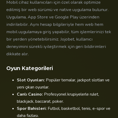
Mobil cihaz kullanıcıları için özel olarak optimize
edilmiş bir web sürümü ve native uygulama bulunur.
Uygulama, App Store ve Google Play üzerinden
indirilebilir. Aynı hesap bilgileriyle hem web hem
mobil uygulamaya giriş yapabilir, tüm işlemlerinizi tek
bir yerden yönetebilirsiniz. Jojobet, kullanıcı
deneyimini sürekli iyileştirmek için geri bildirimleri
dikkate alır.
Oyun Kategorileri
Slot Oyunları:
Popüler temalar, jackpot slotları ve
yeni çıkan oyunlar.
Canlı Casino:
Profesyonel krupiyelerle rulet,
blackjack, baccarat, poker.
Spor Bahisleri:
Futbol, basketbol, tenis, e-spor ve
daha fazlası.