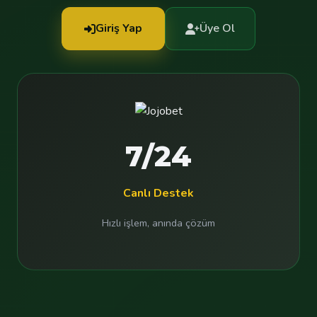
Giriş Yap
Üye Ol
7/24
Canlı Destek
Hızlı işlem, anında çözüm