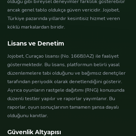
olduğu gibi bireysel deneyimler farklılık gösterebilir
ancak genel tablo oldukça güven vericidir. Jojobet,
Türkiye pazarında yıllardır kesintisiz hizmet veren
köklü markalardan biridir.
Lisans ve Denetim
Jojobet, Curaçao lisansı (No. 1668/JAZ) ile faaliyet
göstermektedir. Bu lisans, platformun belirli yasal
düzenlemelere tabi olduğunu ve bağımsız denetçiler
tarafından periyodik olarak denetlendiğini gösterir.
Ayrıca oyunların rastgele dağıtımı (RNG) konusunda
düzenli testler yapılır ve raporlar yayımlanır. Bu
raporlar, oyun sonuçlarının tamamen şansa dayalı
olduğunu kanıtlar.
Güvenlik Altyapısı