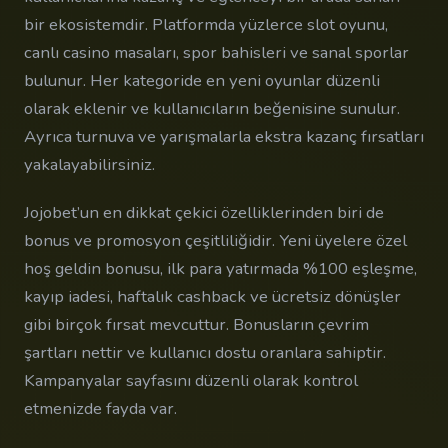
bir ekosistemdir. Platformda yüzlerce slot oyunu,
canlı casino masaları, spor bahisleri ve sanal sporlar
bulunur. Her kategoride en yeni oyunlar düzenli
olarak eklenir ve kullanıcıların beğenisine sunulur.
Ayrıca turnuva ve yarışmalarla ekstra kazanç fırsatları
yakalayabilirsiniz.
Jojobet’un en dikkat çekici özelliklerinden biri de
bonus ve promosyon çeşitliliğidir. Yeni üyelere özel
hoş geldin bonusu, ilk para yatırmada %100 eşleşme,
kayıp iadesi, haftalık cashback ve ücretsiz dönüşler
gibi birçok fırsat mevcuttur. Bonusların çevrim
şartları nettir ve kullanıcı dostu oranlara sahiptir.
Kampanyalar sayfasını düzenli olarak kontrol
etmenizde fayda var.