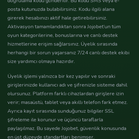
doğrulama kodu gönderilir. Bu kodu SMS veya e-
posta kutunuzda bulabilirsiniz. Kodu ilgili alana
girerek hesabınızı aktif hale getirebilirsiniz.
Aktivasyon tamamlandıktan sonra Jojobet’un tüm
oyun kategorilerine, bonuslarına ve canlı destek
hizmetlerine erişim sağlarsınız. Üyelik sırasında
herhangi bir sorun yaşarsanız 7/24 canlı destek ekibi
size yardımcı olmaya hazırdır.
Üyelik işlemi yalnızca bir kez yapılır ve sonraki
girişlerinizde kullanıcı adı ve şifrenizle sisteme dahil
olursunuz. Platform farklı cihazlardan girişlere izin
verir; masaüstü, tablet veya akıllı telefon fark etmez.
Ayrıca kayıt sırasında sunduğunuz bilgiler SSL
şifreleme ile korunur ve üçüncü taraflarla
paylaşılmaz. Bu sayede Jojobet, güvenlik konusunda
en üst düzeyde standartları benimser.