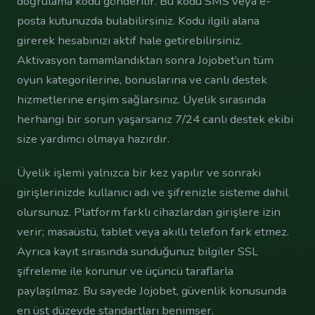
doğrulama kodu gönderilir. Bu kodu SMS veya e-
posta kutunuzda bulabilirsiniz. Kodu ilgili alana
girerek hesabınızı aktif hale getirebilirsiniz.
Aktivasyon tamamlandıktan sonra Jojobet’un tüm
oyun kategorilerine, bonuslarına ve canlı destek
hizmetlerine erişim sağlarsınız. Üyelik sırasında
herhangi bir sorun yaşarsanız 7/24 canlı destek ekibi
size yardımcı olmaya hazırdır.
Üyelik işlemi yalnızca bir kez yapılır ve sonraki
girişlerinizde kullanıcı adı ve şifrenizle sisteme dahil
olursunuz. Platform farklı cihazlardan girişlere izin
verir; masaüstü, tablet veya akıllı telefon fark etmez.
Ayrıca kayıt sırasında sunduğunuz bilgiler SSL
şifreleme ile korunur ve üçüncü taraflarla
paylaşılmaz. Bu sayede Jojobet, güvenlik konusunda
en üst düzeyde standartları benimser.