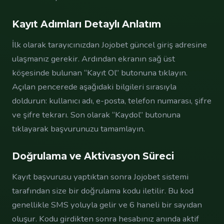
Kayıt Adımları Detaylı Anlatım
İlk olarak tarayıcınızdan Jojobet güncel giriş adresine
ulaşmanız gerekir. Ardından ekranın sağ üst
köşesinde bulunan “Kayıt Ol” butonuna tıklayın.
Açılan pencerede aşağıdaki bilgileri sırasıyla
doldurun: kullanıcı adı, e-posta, telefon numarası, şifre
ve şifre tekrarı. Son olarak “Kaydol” butonuna
tıklayarak başvurunuzu tamamlayın.
Doğrulama ve Aktivasyon Süreci
Kayıt başvurusu yaptıktan sonra Jojobet sistemi
tarafından size bir doğrulama kodu iletilir. Bu kod
genellikle SMS yoluyla gelir ve 6 haneli bir sayıdan
oluşur. Kodu girdikten sonra hesabınız anında aktif