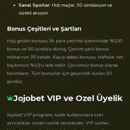
Sanal Sporlar:
Hızlı maçlar, 3D simülasyon ve
sürekli aksiyon.
Bonus Çeşitleri ve Şartları
Hoş geldin bonusu: İlk para yatırma işleminizde %100
bonus ve 50 ücretsiz dönüş. Çevrim şartı bonus
miktarının 35 katıdır. Kayıp iadesi bonusu: Haftalık net
kaybınızın %10’u iade edilir. Çevrimsiz bonus olarak
tanımlanır. Tüm bonuslar için geçerlilik süresi 30
gündür.
Jojobet VIP ve Ozel Üyelik
Jojobet VIP programı, sadık kullanıcılara özel
ayrıcalıklar sunan üyelik seviyesidir. VIP üyeler,