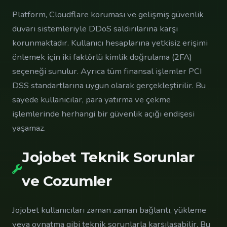
Platform, Cloudflare koruması ve gelişmiş güvenlik
duvarı sistemleriyle DDoS saldırılarına karşı
korunmaktadır. Kullanıcı hesaplarına yetkisiz erişimi
önlemek için iki faktörlü kimlik doğrulama (2FA)
seçeneği sunulur. Ayrıca tüm finansal işlemler PCI
DSS standartlarına uygun olarak gerçekleştirilir. Bu
sayede kullanıcılar, para yatırma ve çekme
işlemlerinde herhangi bir güvenlik açığı endişesi
yaşamaz.
Jojobet Teknik Sorunlar
ve Cozumler
Jojobet kullanıcıları zaman zaman bağlantı, yükleme
veya oynatma gibi teknik sorunlarla karşılaşabilir. Bu