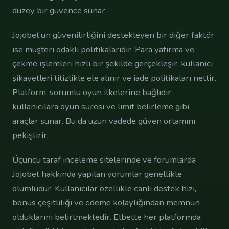
düzey bir güvence sunar.
Jojobet’un güvenilirliğini destekleyen bir diğer faktör
ise müşteri odaklı politikalarıdır. Para yatırma ve
çekme işlemleri hızlı bir şekilde gerçekleşir, kullanıcı
şikayetleri titizlikle ele alınır ve iade politikaları nettir.
Platform, sorumlu oyun ilkelerine bağlıdır;
kullanıcılara oyun süresi ve limit belirleme gibi
araçlar sunar. Bu da uzun vadede güven ortamını
pekiştirir.
Üçüncü taraf inceleme sitelerinde ve forumlarda
Jojobet hakkında yapılan yorumlar genellikle
olumludur. Kullanıcılar özellikle canlı destek hızı,
bonus çeşitliliği ve ödeme kolaylığından memnun
olduklarını belirtmektedir. Elbette her platformda