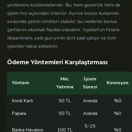
yöntemini kullanmalarıdır. Bu, hem güvenlik hem de
işlem hızı açısından önerilir. Ayrıca bonus kullanımı
sırasında çekim limitleri olabilir; bu nedenle bonus
şartlarını okumak faydalı olacaktır. Jojobet’un finans
departmanı, yedi gün yirmi dört saat çalışır ve tüm
işlemler takip edilebilir.
Ödeme Yöntemleri Karşılaştırması
Min.
İşlem
Yöntem
Komisyon
Yatırma
Süresi
Kredi Kartı
50 TL
Anında
%0
Papara
50 TL
Anında
%0
5-15
Banka Havalesi
100 TL
%0