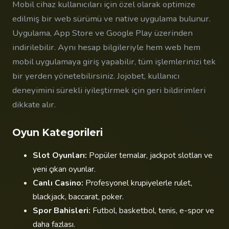
Mobil cihaz kullanıcıları için özel olarak optimize
edilmiş bir web sürümü ve native uygulama bulunur.
Uygulama, App Store ve Google Play üzerinden
indirilebilir. Aynı hesap bilgileriyle hem web hem
mobil uygulamaya giriş yapabilir, tüm işlemlerinizi tek
bir yerden yönetebilirsiniz. Jojobet, kullanıcı
deneyimini sürekli iyileştirmek için geri bildirimleri
dikkate alır.
Oyun Kategorileri
Slot Oyunları:
Popüler temalar, jackpot slotları ve
yeni çıkan oyunlar.
Canlı Casino:
Profesyonel krupiyelerle rulet,
blackjack, baccarat, poker.
Spor Bahisleri:
Futbol, basketbol, tenis, e-spor ve
daha fazlası.