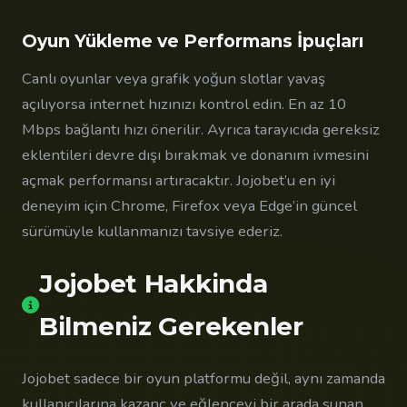
Oyun Yükleme ve Performans İpuçları
Canlı oyunlar veya grafik yoğun slotlar yavaş
açılıyorsa internet hızınızı kontrol edin. En az 10
Mbps bağlantı hızı önerilir. Ayrıca tarayıcıda gereksiz
eklentileri devre dışı bırakmak ve donanım ivmesini
açmak performansı artıracaktır. Jojobet’u en iyi
deneyim için Chrome, Firefox veya Edge’in güncel
sürümüyle kullanmanızı tavsiye ederiz.
Jojobet Hakkinda
Bilmeniz Gerekenler
Jojobet sadece bir oyun platformu değil, aynı zamanda
kullanıcılarına kazanç ve eğlenceyi bir arada sunan