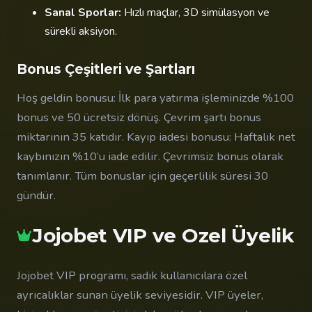
Sanal Sporlar:
Hızlı maçlar, 3D simülasyon ve
sürekli aksiyon.
Bonus Çeşitleri ve Şartları
Hoş geldin bonusu: İlk para yatırma işleminizde %100
bonus ve 50 ücretsiz dönüş. Çevrim şartı bonus
miktarının 35 katıdır. Kayıp iadesi bonusu: Haftalık net
kaybınızın %10’u iade edilir. Çevrimsiz bonus olarak
tanımlanır. Tüm bonuslar için geçerlilik süresi 30
gündür.
Jojobet VIP ve Ozel Üyelik
Jojobet VIP programı, sadık kullanıcılara özel
ayrıcalıklar sunan üyelik seviyesidir. VIP üyeler,