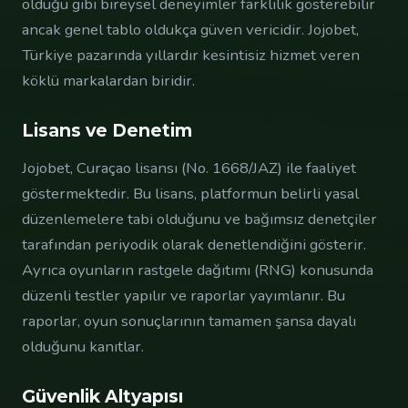
olduğu gibi bireysel deneyimler farklılık gösterebilir
ancak genel tablo oldukça güven vericidir. Jojobet,
Türkiye pazarında yıllardır kesintisiz hizmet veren
köklü markalardan biridir.
Lisans ve Denetim
Jojobet, Curaçao lisansı (No. 1668/JAZ) ile faaliyet
göstermektedir. Bu lisans, platformun belirli yasal
düzenlemelere tabi olduğunu ve bağımsız denetçiler
tarafından periyodik olarak denetlendiğini gösterir.
Ayrıca oyunların rastgele dağıtımı (RNG) konusunda
düzenli testler yapılır ve raporlar yayımlanır. Bu
raporlar, oyun sonuçlarının tamamen şansa dayalı
olduğunu kanıtlar.
Güvenlik Altyapısı