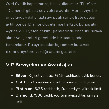
Özel üyelik kapsamında, bazı kullanıcılar “Elite” ve
“Diamond” gibi alt seviyelere ayrılır. Her seviye bir
öncekinden daha fazla ayrıcalık sunar. Elite üyeler
aylık bonus, Diamond üyeler ise haftalık bonus alır.
Ayrıca VIP üyeler, çekim işlemlerinde öncelikli sıraya
alınır ve işlemleri genellikle bir saat içinde
tamamlanır. Bu ayrıcalıklar Jojobet’un kullanıcı
memnuniyetine verdiği önemi gösterir.
VIP Seviyeleri ve Avantajlar
Silver:
Kişisel yönetici, %15 cashback, aylık bonus.
Gold:
%20 cashback, özel turnuvalar, hızlı çekim.
Platinum:
%25 cashback, lüks hediye, yüksek limit.
Diamond:
%30 cashback, tüm ayrıcalıklar, sınırsız
limit.