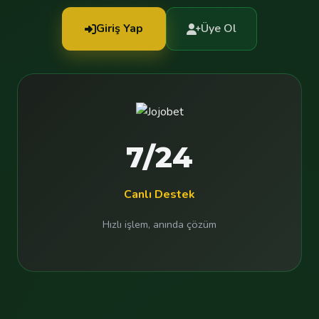
Giriş Yap
Üye Ol
7/24
Canlı Destek
Hızlı işlem, anında çözüm