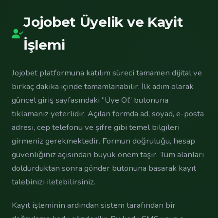
Jojobet Üyelik ve Kayit
İşlemi
Jojobet platformuna katılım süreci tamamen dijital ve
birkaç dakika içinde tamamlanabilir. İlk adım olarak
güncel giriş sayfasındaki “Üye Ol” butonuna
tıklamanız yeterlidir. Açılan formda ad, soyad, e-posta
adresi, cep telefonu ve şifre gibi temel bilgileri
girmeniz gerekmektedir. Formun doğruluğu, hesap
güvenliğiniz açısından büyük önem taşır. Tüm alanları
doldurduktan sonra gönder butonuna basarak kayıt
talebinizi iletebilirsiniz.
Kayıt işleminin ardından sistem tarafından bir