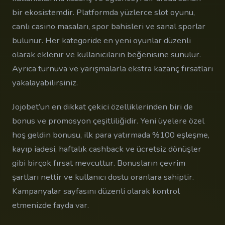
bir ekosistemdir. Platformda yüzlerce slot oyunu,
canlı casino masaları, spor bahisleri ve sanal sporlar
bulunur. Her kategoride en yeni oyunlar düzenli
olarak eklenir ve kullanıcıların beğenisine sunulur.
Ayrıca turnuva ve yarışmalarla ekstra kazanç fırsatları
yakalayabilirsiniz.
Jojobet’un en dikkat çekici özelliklerinden biri de
bonus ve promosyon çeşitliliğidir. Yeni üyelere özel
hoş geldin bonusu, ilk para yatırmada %100 eşleşme,
kayıp iadesi, haftalık cashback ve ücretsiz dönüşler
gibi birçok fırsat mevcuttur. Bonusların çevrim
şartları nettir ve kullanıcı dostu oranlara sahiptir.
Kampanyalar sayfasını düzenli olarak kontrol
etmenizde fayda var.