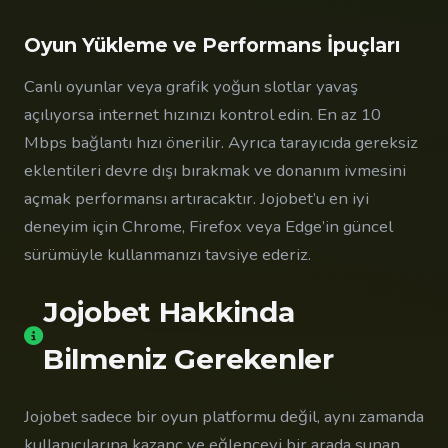
Oyun Yükleme ve Performans İpuçları
Canlı oyunlar veya grafik yoğun slotlar yavaş
açılıyorsa internet hızınızı kontrol edin. En az 10
Mbps bağlantı hızı önerilir. Ayrıca tarayıcıda gereksiz
eklentileri devre dışı bırakmak ve donanım ivmesini
açmak performansı artıracaktır. Jojobet’u en iyi
deneyim için Chrome, Firefox veya Edge’in güncel
sürümüyle kullanmanızı tavsiye ederiz.
Jojobet Hakkinda
Bilmeniz Gerekenler
Jojobet sadece bir oyun platformu değil, aynı zamanda
kullanıcılarına kazanç ve eğlenceyi bir arada sunan