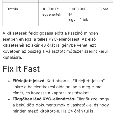
Bitcoin
10 000 Ft
1 000 000
1–3 óra
egyenérték
Ft
egyenérték
A kifizetések feldolgozása előtt a kaszinó minden
esetben elvégzi a teljes KYC-ellenőrzést. Az első
kifizetésnél ez akár 48 órát is igénybe vehet, ezt
követően az összeg a választott módszer szerint kerül
kiutalásra.
Fix It Fast
Elfelejtett jelszó
: Kattintson a „Elfelejtett jelszó”
linkre a bejelentkezési oldalon, adja meg e-mail-
címét, és kövesse a kapott utasításokat.
Függőben lévő KYC-ellenőrzés
: Ellenőrizze, hogy
a beküldött dokumentumok olvashatók-e, és hogy
minden mező kitöltött-e. Ha 24 órán túl is