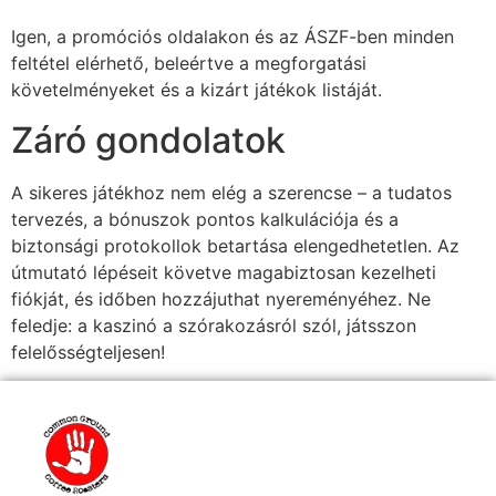
Igen, a promóciós oldalakon és az ÁSZF-ben minden
feltétel elérhető, beleértve a megforgatási
követelményeket és a kizárt játékok listáját.
Záró gondolatok
A sikeres játékhoz nem elég a szerencse – a tudatos
tervezés, a bónuszok pontos kalkulációja és a
biztonsági protokollok betartása elengedhetetlen. Az
útmutató lépéseit követve magabiztosan kezelheti
fiókját, és időben hozzájuthat nyereményéhez. Ne
feledje: a kaszinó a szórakozásról szól, játsszon
felelősségteljesen!