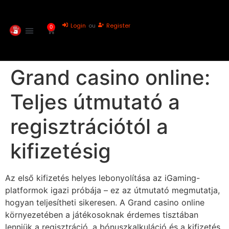
Login
ou
Register
0
Grand casino online:
Teljes útmutató a
regisztrációtól a
kifizetésig
Az első kifizetés helyes lebonyolítása az iGaming-
platformok igazi próbája – ez az útmutató megmutatja,
hogyan teljesítheti sikeresen. A Grand casino online
környezetében a játékosoknak érdemes tisztában
lenniük a regisztráció, a bónuszkalkuláció és a kifizetés