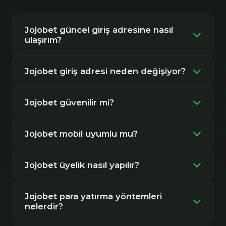
Jojobet güncel giriş adresine nasıl
ulaşırım?
Jojobet güncel giriş adresini bu sayfadaki
Jojobet giriş adresi neden değişiyor?
bilgilendirme içeriğinden takip edebilirsiniz. Adres
değişimlerini anlık olarak buradan izleyebilirsiniz.
BTK düzenlemeleri kapsamında yasal altyapı
Jojobet güvenilir mi?
değişiklikleri yaşanmaktadır. Alan adı değişimi
kullanıcıların hesap bakiyesini veya verilerini
Evet, Jojobet uluslararası lisanslı ve denetlenen bir
etkilemez. Platform, kullanıcılarına her zaman
Jojobet mobil uyumlu mu?
platformdur. SSL şifreleme, 2FA güvenlik önlemleri
alternatif bağlantılar sunar.
ve sorumlu oyun politikaları ile yüksek güvenlik
Jojobet, iOS ve Android işletim sistemleri için
standartlarında hizmet vermektedir.
Jojobet üyelik nasıl yapılır?
native mobil uygulama sunar. Ayrıca mobil tarayıcı
üzerinden de tam uyumlu bir deneyim sağlanır.
Jojobet resmi sitesinde kayıt formunu doldurun ve
Jojobet para yatırma yöntemleri
SMS ile gelen doğrulama kodunu girerek hesabınızı
nelerdir?
aktif edin. İşlem birkaç dakika sürer.