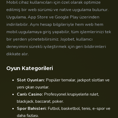
Mobil cihaz kullanıcıları için özel olarak optimize
edilmiş bir web sürümü ve native uygulama bulunur.
Uygulama, App Store ve Google Play üzerinden
indirilebilir. Aynı hesap bilgileriyle hem web hem
mobil uygulamaya giriş yapabilir, tüm işlemlerinizi tek
bir yerden yönetebilirsiniz. Jojobet, kullanıcı
deneyimini sürekli iyileştirmek için geri bildirimleri
dikkate alır.
Oyun Kategorileri
Slot Oyunları:
Popüler temalar, jackpot slotları ve
yeni çıkan oyunlar.
Canlı Casino:
Profesyonel krupiyelerle rulet,
blackjack, baccarat, poker.
Spor Bahisleri:
Futbol, basketbol, tenis, e-spor ve
daha fazlası.