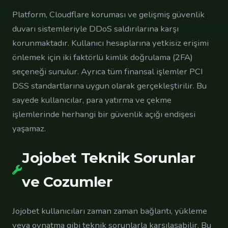
Platform, Cloudflare koruması ve gelişmiş güvenlik
duvarı sistemleriyle DDoS saldırılarına karşı
korunmaktadır. Kullanıcı hesaplarına yetkisiz erişimi
önlemek için iki faktörlü kimlik doğrulama (2FA)
seçeneği sunulur. Ayrıca tüm finansal işlemler PCI
DSS standartlarına uygun olarak gerçekleştirilir. Bu
sayede kullanıcılar, para yatırma ve çekme
işlemlerinde herhangi bir güvenlik açığı endişesi
yaşamaz.
Jojobet Teknik Sorunlar
ve Cozumler
Jojobet kullanıcıları zaman zaman bağlantı, yükleme
veya oynatma gibi teknik sorunlarla karşılaşabilir. Bu