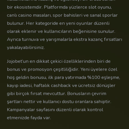
bir ekosistemdir. Platformda yüzlerce slot oyunu,
canlı casino masaları, spor bahisleri ve sanal sporlar
bulunur. Her kategoride en yeni oyunlar düzenli
olarak eklenir ve kullanıcıların beğenisine sunulur.
Ayrıca turnuva ve yarışmalarla ekstra kazanç fırsatları
yakalayabilirsiniz.
Jojobet’un en dikkat çekici özelliklerinden biri de
bonus ve promosyon çeşitliliğidir. Yeni üyelere özel
hoş geldin bonusu, ilk para yatırmada %100 eşleşme,
kayıp iadesi, haftalık cashback ve ücretsiz dönüşler
gibi birçok fırsat mevcuttur. Bonusların çevrim
şartları nettir ve kullanıcı dostu oranlara sahiptir.
Kampanyalar sayfasını düzenli olarak kontrol
etmenizde fayda var.