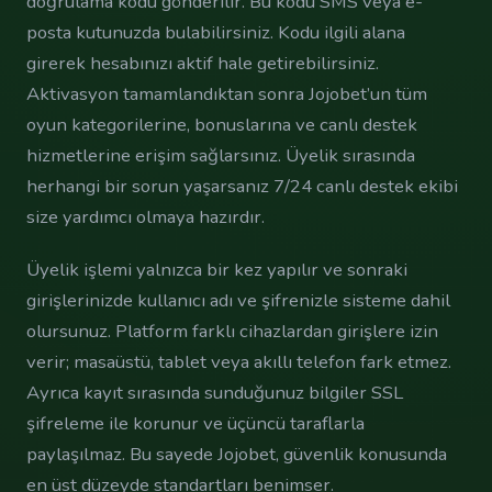
doğrulama kodu gönderilir. Bu kodu SMS veya e-
posta kutunuzda bulabilirsiniz. Kodu ilgili alana
girerek hesabınızı aktif hale getirebilirsiniz.
Aktivasyon tamamlandıktan sonra Jojobet’un tüm
oyun kategorilerine, bonuslarına ve canlı destek
hizmetlerine erişim sağlarsınız. Üyelik sırasında
herhangi bir sorun yaşarsanız 7/24 canlı destek ekibi
size yardımcı olmaya hazırdır.
Üyelik işlemi yalnızca bir kez yapılır ve sonraki
girişlerinizde kullanıcı adı ve şifrenizle sisteme dahil
olursunuz. Platform farklı cihazlardan girişlere izin
verir; masaüstü, tablet veya akıllı telefon fark etmez.
Ayrıca kayıt sırasında sunduğunuz bilgiler SSL
şifreleme ile korunur ve üçüncü taraflarla
paylaşılmaz. Bu sayede Jojobet, güvenlik konusunda
en üst düzeyde standartları benimser.