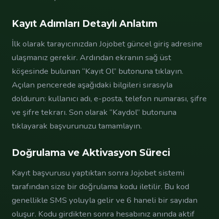
Kayıt Adımları Detaylı Anlatım
İlk olarak tarayıcınızdan Jojobet güncel giriş adresine
ulaşmanız gerekir. Ardından ekranın sağ üst
köşesinde bulunan “Kayıt Ol” butonuna tıklayın.
Açılan pencerede aşağıdaki bilgileri sırasıyla
doldurun: kullanıcı adı, e-posta, telefon numarası, şifre
ve şifre tekrarı. Son olarak “Kaydol” butonuna
tıklayarak başvurunuzu tamamlayın.
Doğrulama ve Aktivasyon Süreci
Kayıt başvurusu yaptıktan sonra Jojobet sistemi
tarafından size bir doğrulama kodu iletilir. Bu kod
genellikle SMS yoluyla gelir ve 6 haneli bir sayıdan
oluşur. Kodu girdikten sonra hesabınız anında aktif