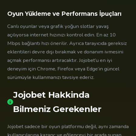
Oyun Yükleme ve Performans İpuçları
Canlı oyunlar veya grafik yoğun slotlar yavaş
açılıyorsa internet hızınızı kontrol edin. En az 10
Mbps bağlantı hızı önerilir. Ayrıca tarayıcıda gereksiz
eklentileri devre dışı bırakmak ve donanım ivmesini
açmak performansı artıracaktır. Jojobet’u en iyi
deneyim için Chrome, Firefox veya Edge’in güncel
sürümüyle kullanmanızı tavsiye ederiz.
Jojobet Hakkinda
Bilmeniz Gerekenler
Jojobet sadece bir oyun platformu değil, aynı zamanda
kullanıcılarına kazanç ve eğlenceyi bir arada sunan