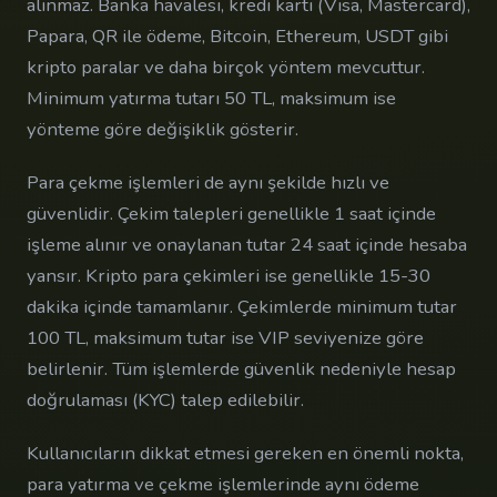
alınmaz. Banka havalesi, kredi kartı (Visa, Mastercard),
Papara, QR ile ödeme, Bitcoin, Ethereum, USDT gibi
kripto paralar ve daha birçok yöntem mevcuttur.
Minimum yatırma tutarı 50 TL, maksimum ise
yönteme göre değişiklik gösterir.
Para çekme işlemleri de aynı şekilde hızlı ve
güvenlidir. Çekim talepleri genellikle 1 saat içinde
işleme alınır ve onaylanan tutar 24 saat içinde hesaba
yansır. Kripto para çekimleri ise genellikle 15-30
dakika içinde tamamlanır. Çekimlerde minimum tutar
100 TL, maksimum tutar ise VIP seviyenize göre
belirlenir. Tüm işlemlerde güvenlik nedeniyle hesap
doğrulaması (KYC) talep edilebilir.
Kullanıcıların dikkat etmesi gereken en önemli nokta,
para yatırma ve çekme işlemlerinde aynı ödeme