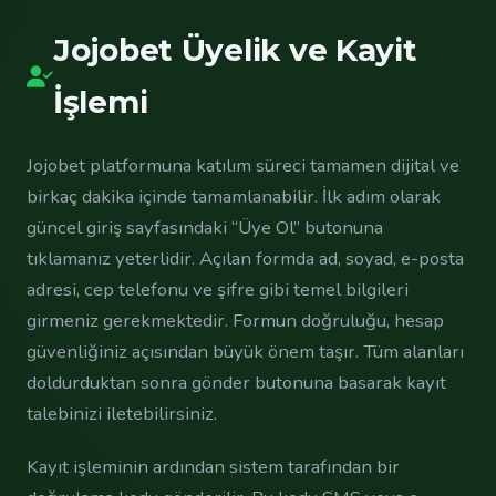
Jojobet Üyelik ve Kayit
İşlemi
Jojobet platformuna katılım süreci tamamen dijital ve
birkaç dakika içinde tamamlanabilir. İlk adım olarak
güncel giriş sayfasındaki “Üye Ol” butonuna
tıklamanız yeterlidir. Açılan formda ad, soyad, e-posta
adresi, cep telefonu ve şifre gibi temel bilgileri
girmeniz gerekmektedir. Formun doğruluğu, hesap
güvenliğiniz açısından büyük önem taşır. Tüm alanları
doldurduktan sonra gönder butonuna basarak kayıt
talebinizi iletebilirsiniz.
Kayıt işleminin ardından sistem tarafından bir