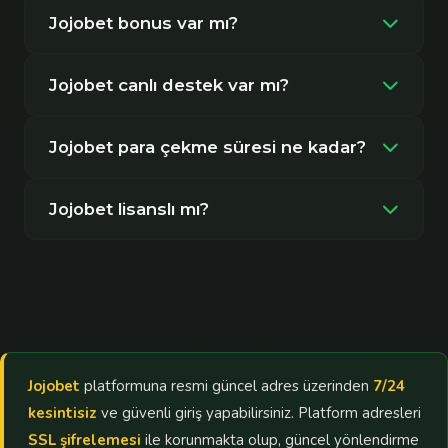
Kredi kartı, banka havalesi, Papara, QR ile ödeme,
Jojobet bonus var mı?
Bitcoin, Ethereum, USDT gibi kripto para birimleri
ve diğer elektronik cüzdanlar kabul edilmektedir.
Yeni üyelere hoş geldin bonusu, haftalık kayıp
Jojobet canlı destek var mı?
iadesi, cashback ve ücretsiz dönüşler gibi birçok
promosyon mevcuttur. Kampanya sayfasını ziyaret
Evet, 7/24 canlı destek hattı mevcuttur. Canlı
ederek güncel fırsatları görebilirsiniz.
Jojobet para çekme süresi ne kadar?
sohbet, e-posta ve telefon yoluyla uzman ekibe
ulaşabilirsiniz. Yanıt süresi genellikle 2 dakikanın
Çekim talepleri genellikle 1 saat içinde işleme alınır.
altındadır.
Jojobet lisanslı mı?
Banka havalesi 24 saat, kripto para çekimleri ise
15-30 dakika içinde hesabınıza yansır.
Evet, Jojobet Curaçao lisansı (1668/JAZ)
kapsamında faaliyet gösterir. Bu lisans, bağımsız
denetim ve yasal düzenlemelere tabi olduğunu
belgelemektedir.
Jojobet
platformuna resmi güncel adres üzerinden
7/24
kesintisiz
ve güvenli giriş yapabilirsiniz. Platform adresleri
SSL şifrelemesi
ile korunmakta olup, güncel yönlendirme