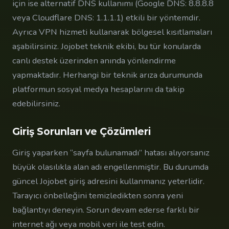
için ise alternatif DNS kullanımı (Google DNS: 8.8.8.8
veya Cloudflare DNS: 1.1.1.1) etkili bir yöntemdir.
Ayrıca VPN hizmeti kullanarak bölgesel kısıtlamaları
aşabilirsiniz. Jojobet teknik ekibi, bu tür konularda
canlı destek üzerinden anında yönlendirme
yapmaktadır. Herhangi bir teknik arıza durumunda
platformun sosyal medya hesaplarını da takip
edebilirsiniz.
Giriş Sorunları ve Çözümleri
Giriş yaparken “sayfa bulunamadı” hatası alıyorsanız
büyük olasılıkla alan adı engellenmiştir. Bu durumda
güncel Jojobet giriş adresini kullanmanız yeterlidir.
Tarayıcı önbelleğini temizledikten sonra yeni
bağlantıyı deneyin. Sorun devam ederse farklı bir
internet ağı veya mobil veri ile test edin.