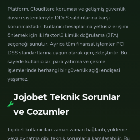
Platform, Cloudflare koruması ve gelişmiş güvenlik
duvarı sistemleriyle DDoS saldırılarına karşı
korunmaktadır. Kullanıcı hesaplarına yetkisiz erişimi
önlemek için iki faktörlü kimlik doğrulama (2FA)
seçeneği sunulur. Ayrıca tüm finansal işlemler PCI
DSS standartlarına uygun olarak gerçekleştirilir. Bu
sayede kullanıcılar, para yatırma ve çekme
işlemlerinde herhangi bir güvenlik açığı endişesi
yaşamaz.
Jojobet Teknik Sorunlar
ve Cozumler
Jojobet kullanıcıları zaman zaman bağlantı, yükleme
veya oynatma gibi teknik sorunlarla karşılaşabilir. Bu