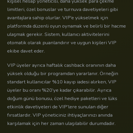
kişisel hesap yöneticisi, daha yüksek para çekme
limitleri, özel bonuslar ve turnuva davetiyeleri gibi
avantajlara sahip olurlar. VIP’e yükselmek için
platformda düzenli oyun oynamak ve belirli bir hacme
ulaşmak gerekir. Sistem, kullanıcı aktivitelerini
otomatik olarak puanlandırır ve uygun kişileri VIP
ekibe davet eder.
VIP üyeler ayrıca haftalık cashback oranının daha
yüksek olduğu bir programdan yararlanır. Örneğin
standart kullanıcılar %10 kayıp iadesi alırken, VIP
üyeler bu oranı %20’ye kadar çıkarabilir. Ayrıca
doğum günü bonusu, özel hediye paketleri ve lüks
etkinlik davetiyeleri de VIP’lere sunulan diğer
fırsatlardır. VIP yöneticiniz ihtiyaçlarınızı anında
karşılamak için her zaman ulaşılabilir durumdadır.