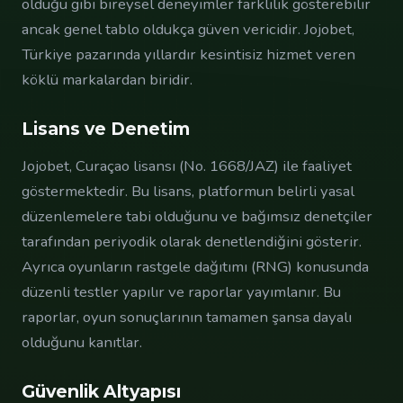
olduğu gibi bireysel deneyimler farklılık gösterebilir
ancak genel tablo oldukça güven vericidir. Jojobet,
Türkiye pazarında yıllardır kesintisiz hizmet veren
köklü markalardan biridir.
Lisans ve Denetim
Jojobet, Curaçao lisansı (No. 1668/JAZ) ile faaliyet
göstermektedir. Bu lisans, platformun belirli yasal
düzenlemelere tabi olduğunu ve bağımsız denetçiler
tarafından periyodik olarak denetlendiğini gösterir.
Ayrıca oyunların rastgele dağıtımı (RNG) konusunda
düzenli testler yapılır ve raporlar yayımlanır. Bu
raporlar, oyun sonuçlarının tamamen şansa dayalı
olduğunu kanıtlar.
Güvenlik Altyapısı