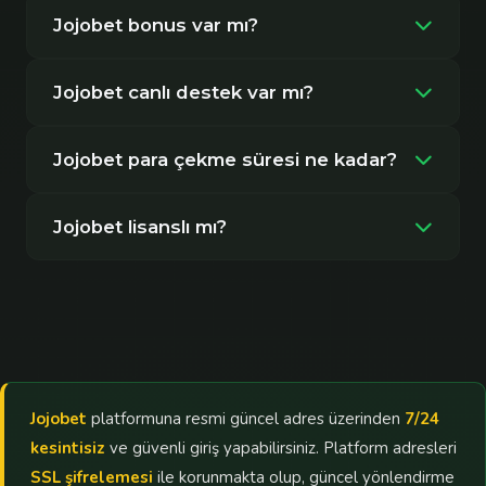
Kredi kartı, banka havalesi, Papara, QR ile ödeme,
Jojobet bonus var mı?
Bitcoin, Ethereum, USDT gibi kripto para birimleri
ve diğer elektronik cüzdanlar kabul edilmektedir.
Yeni üyelere hoş geldin bonusu, haftalık kayıp
Jojobet canlı destek var mı?
iadesi, cashback ve ücretsiz dönüşler gibi birçok
promosyon mevcuttur. Kampanya sayfasını ziyaret
Evet, 7/24 canlı destek hattı mevcuttur. Canlı
ederek güncel fırsatları görebilirsiniz.
Jojobet para çekme süresi ne kadar?
sohbet, e-posta ve telefon yoluyla uzman ekibe
ulaşabilirsiniz. Yanıt süresi genellikle 2 dakikanın
Çekim talepleri genellikle 1 saat içinde işleme alınır.
altındadır.
Jojobet lisanslı mı?
Banka havalesi 24 saat, kripto para çekimleri ise
15-30 dakika içinde hesabınıza yansır.
Evet, Jojobet Curaçao lisansı (1668/JAZ)
kapsamında faaliyet gösterir. Bu lisans, bağımsız
denetim ve yasal düzenlemelere tabi olduğunu
belgelemektedir.
Jojobet
platformuna resmi güncel adres üzerinden
7/24
kesintisiz
ve güvenli giriş yapabilirsiniz. Platform adresleri
SSL şifrelemesi
ile korunmakta olup, güncel yönlendirme