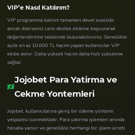
VIP’e Nasıl Katılırım?
VIP programına katılım tamamen davet esaslıdır
ancak dilerseniz canlı destek ekibine başvurarak
değerlendirilme talebinde bulunabilirsiniz. Genellikle
aylık en az 10.000 TL hacim yapan kullanıcılar VIP
ekibe alınır. Daha yüksek hacim daha hızlı yükselme
sağlar.
Jojobet Para Yatirma ve
Cekme Yontemleri
Jojobet, kullanıcılarına geniş bir ödeme yöntemi
yelpazesi sunmaktadır. Para yatırma işlemleri anında
hesaba yansır ve genellikle herhangi bir işlem ücreti