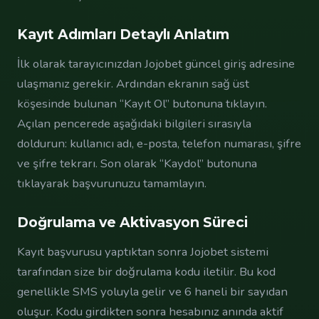
Kayıt Adımları Detaylı Anlatım
İlk olarak tarayıcınızdan Jojobet güncel giriş adresine
ulaşmanız gerekir. Ardından ekranın sağ üst
köşesinde bulunan “Kayıt Ol” butonuna tıklayın.
Açılan pencerede aşağıdaki bilgileri sırasıyla
doldurun: kullanıcı adı, e-posta, telefon numarası, şifre
ve şifre tekrarı. Son olarak “Kaydol” butonuna
tıklayarak başvurunuzu tamamlayın.
Doğrulama ve Aktivasyon Süreci
Kayıt başvurusu yaptıktan sonra Jojobet sistemi
tarafından size bir doğrulama kodu iletilir. Bu kod
genellikle SMS yoluyla gelir ve 6 haneli bir sayıdan
oluşur. Kodu girdikten sonra hesabınız anında aktif