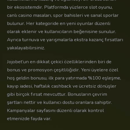
bir ekosistemdir. Platformda yüzlerce slot oyunu,
canlı casino masaları, spor bahisleri ve sanal sporlar
bulunur. Her kategoride en yeni oyunlar düzenli
olarak eklenir ve kullanıcıların beğenisine sunulur.
Ayrıca turnuva ve yarışmalarla ekstra kazanç fırsatları
yakalayabilirsiniz.
Jojobet’un en dikkat çekici özelliklerinden biri de
bonus ve promosyon çeşitliliğidir. Yeni üyelere özel
hoş geldin bonusu, ilk para yatırmada %100 eşleşme,
kayıp iadesi, haftalık cashback ve ücretsiz dönüşler
gibi birçok fırsat mevcuttur. Bonusların çevrim
şartları nettir ve kullanıcı dostu oranlara sahiptir.
Kampanyalar sayfasını düzenli olarak kontrol
etmenizde fayda var.