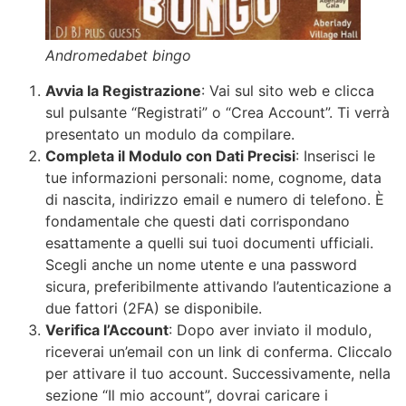
Andromedabet bingo
Avvia la Registrazione
: Vai sul sito web e clicca
sul pulsante “Registrati” o “Crea Account”. Ti verrà
presentato un modulo da compilare.
Completa il Modulo con Dati Precisi
: Inserisci le
tue informazioni personali: nome, cognome, data
di nascita, indirizzo email e numero di telefono. È
fondamentale che questi dati corrispondano
esattamente a quelli sui tuoi documenti ufficiali.
Scegli anche un nome utente e una password
sicura, preferibilmente attivando l’autenticazione a
due fattori (2FA) se disponibile.
Verifica l’Account
: Dopo aver inviato il modulo,
riceverai un’email con un link di conferma. Cliccalo
per attivare il tuo account. Successivamente, nella
sezione “Il mio account”, dovrai caricare i