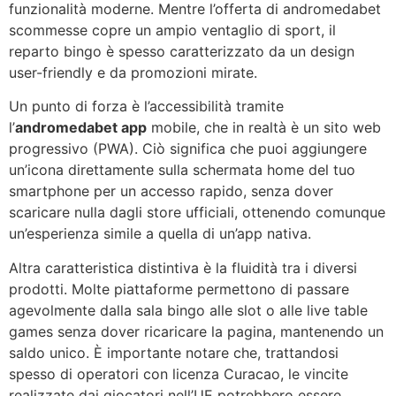
funzionalità moderne. Mentre l’offerta di andromedabet
scommesse copre un ampio ventaglio di sport, il
reparto bingo è spesso caratterizzato da un design
user-friendly e da promozioni mirate.
Un punto di forza è l’accessibilità tramite
l’
andromedabet app
mobile, che in realtà è un sito web
progressivo (PWA). Ciò significa che puoi aggiungere
un’icona direttamente sulla schermata home del tuo
smartphone per un accesso rapido, senza dover
scaricare nulla dagli store ufficiali, ottenendo comunque
un’esperienza simile a quella di un’app nativa.
Altra caratteristica distintiva è la fluidità tra i diversi
prodotti. Molte piattaforme permettono di passare
agevolmente dalla sala bingo alle slot o alle live table
games senza dover ricaricare la pagina, mantenendo un
saldo unico. È importante notare che, trattandosi
spesso di operatori con licenza Curacao, le vincite
realizzate dai giocatori nell’UE potrebbero essere