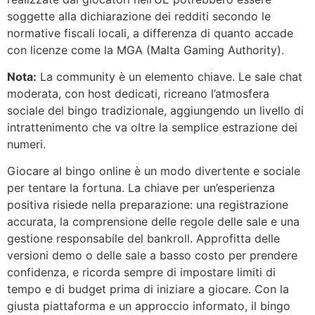
soggette alla dichiarazione dei redditi secondo le
normative fiscali locali, a differenza di quanto accade
con licenze come la MGA (Malta Gaming Authority).
Nota:
La community è un elemento chiave. Le sale chat
moderata, con host dedicati, ricreano l’atmosfera
sociale del bingo tradizionale, aggiungendo un livello di
intrattenimento che va oltre la semplice estrazione dei
numeri.
Giocare al bingo online è un modo divertente e sociale
per tentare la fortuna. La chiave per un’esperienza
positiva risiede nella preparazione: una registrazione
accurata, la comprensione delle regole delle sale e una
gestione responsabile del bankroll. Approfitta delle
versioni demo o delle sale a basso costo per prendere
confidenza, e ricorda sempre di impostare limiti di
tempo e di budget prima di iniziare a giocare. Con la
giusta piattaforma e un approccio informato, il bingo