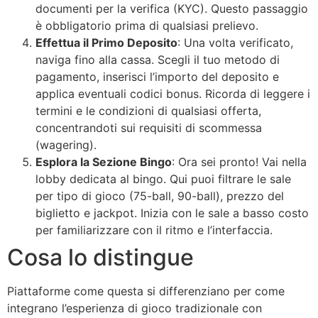
documenti per la verifica (KYC). Questo passaggio
è obbligatorio prima di qualsiasi prelievo.
Effettua il Primo Deposito
: Una volta verificato,
naviga fino alla cassa. Scegli il tuo metodo di
pagamento, inserisci l’importo del deposito e
applica eventuali codici bonus. Ricorda di leggere i
termini e le condizioni di qualsiasi offerta,
concentrandoti sui requisiti di scommessa
(wagering).
Esplora la Sezione Bingo
: Ora sei pronto! Vai nella
lobby dedicata al bingo. Qui puoi filtrare le sale
per tipo di gioco (75-ball, 90-ball), prezzo del
biglietto e jackpot. Inizia con le sale a basso costo
per familiarizzare con il ritmo e l’interfaccia.
Cosa lo distingue
Piattaforme come questa si differenziano per come
integrano l’esperienza di gioco tradizionale con