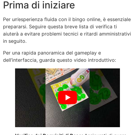
Prima di iniziare
Per un’esperienza fluida con il bingo online, è essenziale
prepararsi. Seguire questa breve lista di verifica ti
aiuterà a evitare problemi tecnici e ritardi amministrativi
in seguito.
Per una rapida panoramica del gameplay e
dell’interfaccia, guarda questo video introduttivo: