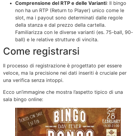
Comprensione del RTP e delle Varianti
: Il bingo
non ha un RTP (Return to Player) unico come le
slot, ma i payout sono determinati dalle regole
della stanza e dal prezzo della cartella.
Familiarizza con le diverse varianti (es. 75-ball, 90-
ball) e le relative strutture di vincita.
Come registrarsi
Il processo di registrazione è progettato per essere
veloce, ma la precisione nei dati inseriti è cruciale per
una verifica senza intoppi.
Ecco un’immagine che mostra l’aspetto tipico di una
sala bingo online: