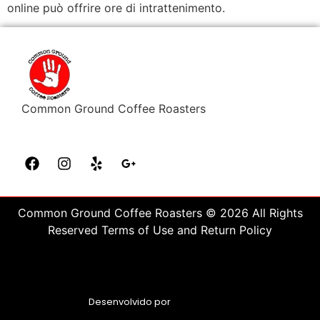
online può offrire ore di intrattenimento.
Common Ground Coffee Roasters
Common Ground Coffee Roasters © 2026 All Rights
Reserved Terms of Use and Return Policy
Desenvolvido por