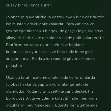
düzey bir güvence sunar.
Jojobet’un güvenilirliğini destekleyen bir diğer faktör
ise müşteri odaklı politikalarıdır. Para yatırma ve
çekme işlemleri hızlı bir şekilde gerçekleşir, kullanıcı
şikayetleri titizlikle ele alınır ve iade politikaları nettir.
Platform, sorumlu oyun ilkelerine bağlıdır;
kullanıcılara oyun süresi ve limit belirleme gibi
araçlar sunar. Bu da uzun vadede güven ortamını
pekiştirir.
Üçüncü taraf inceleme sitelerinde ve forumlarda
Jojobet hakkında yapılan yorumlar genellikle
olumludur. Kullanıcılar özellikle canlı destek hızı,
bonus çeşitliliği ve ödeme kolaylığından memnun
olduklarını belirtmektedir. Elbette her platformda