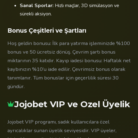
Sanal Sporlar:
Hızlı maçlar, 3D simülasyon ve
sürekli aksiyon.
Bonus Çeşitleri ve Şartları
Hoş geldin bonusu: İlk para yatırma işleminizde %100
bonus ve 50 ücretsiz dönüş. Çevrim şartı bonus
miktarının 35 katıdır. Kayıp iadesi bonusu: Haftalık net
kaybınızın %10’u iade edilir. Çevrimsiz bonus olarak
tanımlanır. Tüm bonuslar için geçerlilik süresi 30
gündür.
Jojobet VIP ve Ozel Üyelik
Jojobet VIP programı, sadık kullanıcılara özel
ayrıcalıklar sunan üyelik seviyesidir. VIP üyeler,