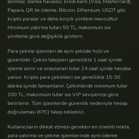
alınmaz. Banka havalesi, kredi kartı (Visa, Mastercard),
Papara, QR ile ödeme, Bitcoin, Ethereum, USDT gibi
kripto paralar ve daha birçok yöntem mevcuttur.
Minimum yatırma tutarı 50 TL, maksimum ise
yönteme göre değişiklik gösterir.
Para çekme işlemleri de aynı şekilde hızlı ve
güvenlidir. Çekim talepleri genellikle 1 saat içinde
işleme alınır ve onaylanan tutar 24 saat içinde hesaba
yansır. Kripto para çekimleri ise genellikle 15-30
dakika içinde tamamlanır. Çekimlerde minimum tutar
100 TL, maksimum tutar ise VIP seviyenize göre
belirlenir. Tüm işlemlerde güvenlik nedeniyle hesap
doğrulaması (KYC) talep edilebilir.
Kullanıcıların dikkat etmesi gereken en önemli nokta,
para yatırma ve çekme işlemlerinde aynı ödeme