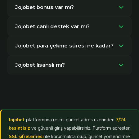
Kredi kartı, banka havalesi, Papara, QR ile ödeme,
Jojobet bonus var mı?
Bitcoin, Ethereum, USDT gibi kripto para birimleri
ve diğer elektronik cüzdanlar kabul edilmektedir.
Yeni üyelere hoş geldin bonusu, haftalık kayıp
Jojobet canlı destek var mı?
iadesi, cashback ve ücretsiz dönüşler gibi birçok
promosyon mevcuttur. Kampanya sayfasını ziyaret
Evet, 7/24 canlı destek hattı mevcuttur. Canlı
ederek güncel fırsatları görebilirsiniz.
Jojobet para çekme süresi ne kadar?
sohbet, e-posta ve telefon yoluyla uzman ekibe
ulaşabilirsiniz. Yanıt süresi genellikle 2 dakikanın
Çekim talepleri genellikle 1 saat içinde işleme alınır.
altındadır.
Jojobet lisanslı mı?
Banka havalesi 24 saat, kripto para çekimleri ise
15-30 dakika içinde hesabınıza yansır.
Evet, Jojobet Curaçao lisansı (1668/JAZ)
kapsamında faaliyet gösterir. Bu lisans, bağımsız
denetim ve yasal düzenlemelere tabi olduğunu
belgelemektedir.
Jojobet
platformuna resmi güncel adres üzerinden
7/24
kesintisiz
ve güvenli giriş yapabilirsiniz. Platform adresleri
SSL şifrelemesi
ile korunmakta olup, güncel yönlendirme