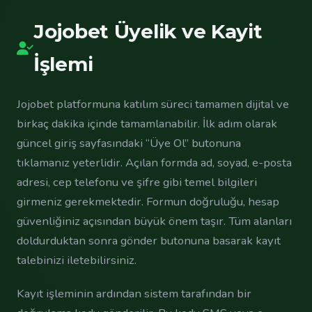
Jojobet Üyelik ve Kayit
İşlemi
Jojobet platformuna katılım süreci tamamen dijital ve
birkaç dakika içinde tamamlanabilir. İlk adım olarak
güncel giriş sayfasındaki “Üye Ol” butonuna
tıklamanız yeterlidir. Açılan formda ad, soyad, e-posta
adresi, cep telefonu ve şifre gibi temel bilgileri
girmeniz gerekmektedir. Formun doğruluğu, hesap
güvenliğiniz açısından büyük önem taşır. Tüm alanları
doldurduktan sonra gönder butonuna basarak kayıt
talebinizi iletebilirsiniz.
Kayıt işleminin ardından sistem tarafından bir