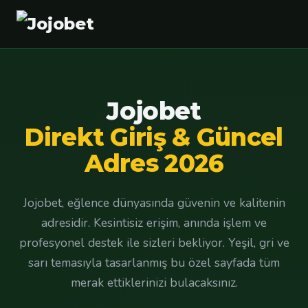
Jojobet
Direkt Giriş & Güncel
Adres 2026
Jojobet, eğlence dünyasında güvenin ve kalitenin
adresidir. Kesintisiz erişim, anında işlem ve
profesyonel destek ile sizleri bekliyor. Yeşil, gri ve
sarı temasıyla tasarlanmış bu özel sayfada tüm
merak ettiklerinizi bulacaksınız.