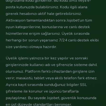
doğrulama kodu gönderilir. Bu kodu SMS veya e-
posta kutunuzda bulabilirsiniz. Kodu ilgili alana
girerek hesabınızı aktif hale getirebilirsiniz.
Aktivasyon tamamlandıktan sonra Jojobet’un tüm
oyun kategorilerine, bonuslarına ve canlı destek
hizmetlerine erişim sağlarsınız. Üyelik sırasında
herhangi bir sorun yaşarsanız 7/24 canlı destek ekibi
size yardımcı olmaya hazırdır.
Üyelik işlemi yalnızca bir kez yapılır ve sonraki
girişlerinizde kullanıcı adı ve şifrenizle sisteme dahil
olursunuz. Platform farklı cihazlardan girişlere izin
verir; masaüstü, tablet veya akıllı telefon fark etmez.
Ayrıca kayıt sırasında sunduğunuz bilgiler SSL
şifreleme ile korunur ve üçüncü taraflarla
paylaşılmaz. Bu sayede Jojobet, güvenlik konusunda
en üst düzeyde standartları benimser.