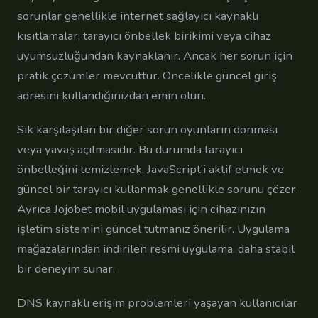
sorunlar genellikle internet sağlayıcı kaynaklı
kısıtlamalar, tarayıcı önbellek birikimi veya cihaz
uyumsuzluğundan kaynaklanır. Ancak her sorun için
pratik çözümler mevcuttur. Öncelikle güncel giriş
adresini kullandığınızdan emin olun.
Sık karşılaşılan bir diğer sorun oyunların donması
veya yavaş açılmasıdır. Bu durumda tarayıcı
önbelleğini temizlemek, JavaScript’i aktif etmek ve
güncel bir tarayıcı kullanmak genellikle sorunu çözer.
Ayrıca Jojobet mobil uygulaması için cihazınızın
işletim sistemini güncel tutmanız önerilir. Uygulama
mağazalarından indirilen resmi uygulama, daha stabil
bir deneyim sunar.
DNS kaynaklı erişim problemleri yaşayan kullanıcılar