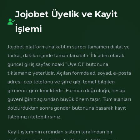
Jojobet Üyelik ve Kayit
İşlemi
Jojobet platformuna katılım süreci tamamen dijital ve
birkaç dakika içinde tamamlanabilir. İlk adım olarak
güncel giriş sayfasındaki “Üye Ol” butonuna
tıklamanız yeterlidir. Açılan formda ad, soyad, e-posta
adresi, cep telefonu ve şifre gibi temel bilgileri
girmeniz gerekmektedir. Formun doğruluğu, hesap
güvenliğiniz açısından büyük önem taşır. Tüm alanları
doldurduktan sonra gönder butonuna basarak kayıt
talebinizi iletebilirsiniz.
Kayıt işleminin ardından sistem tarafından bir