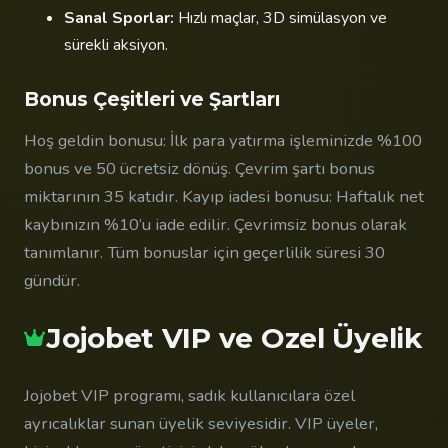
Sanal Sporlar:
Hızlı maçlar, 3D simülasyon ve
sürekli aksiyon.
Bonus Çeşitleri ve Şartları
Hoş geldin bonusu: İlk para yatırma işleminizde %100
bonus ve 50 ücretsiz dönüş. Çevrim şartı bonus
miktarının 35 katıdır. Kayıp iadesi bonusu: Haftalık net
kaybınızın %10’u iade edilir. Çevrimsiz bonus olarak
tanımlanır. Tüm bonuslar için geçerlilik süresi 30
gündür.
Jojobet VIP ve Ozel Üyelik
Jojobet VIP programı, sadık kullanıcılara özel
ayrıcalıklar sunan üyelik seviyesidir. VIP üyeler,