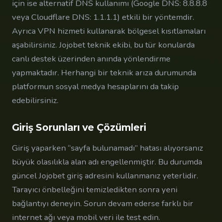
için ise alternatif DNS kullanımı (Google DNS: 8.8.8.8
veya Cloudflare DNS: 1.1.1.1) etkili bir yöntemdir.
Ayrıca VPN hizmeti kullanarak bölgesel kısıtlamaları
aşabilirsiniz. Jojobet teknik ekibi, bu tür konularda
canlı destek üzerinden anında yönlendirme
yapmaktadır. Herhangi bir teknik arıza durumunda
platformun sosyal medya hesaplarını da takip
edebilirsiniz.
Giriş Sorunları ve Çözümleri
Giriş yaparken “sayfa bulunamadı” hatası alıyorsanız
büyük olasılıkla alan adı engellenmiştir. Bu durumda
güncel Jojobet giriş adresini kullanmanız yeterlidir.
Tarayıcı önbelleğini temizledikten sonra yeni
bağlantıyı deneyin. Sorun devam ederse farklı bir
internet ağı veya mobil veri ile test edin.