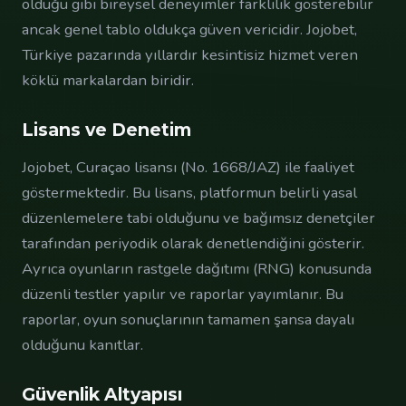
olduğu gibi bireysel deneyimler farklılık gösterebilir
ancak genel tablo oldukça güven vericidir. Jojobet,
Türkiye pazarında yıllardır kesintisiz hizmet veren
köklü markalardan biridir.
Lisans ve Denetim
Jojobet, Curaçao lisansı (No. 1668/JAZ) ile faaliyet
göstermektedir. Bu lisans, platformun belirli yasal
düzenlemelere tabi olduğunu ve bağımsız denetçiler
tarafından periyodik olarak denetlendiğini gösterir.
Ayrıca oyunların rastgele dağıtımı (RNG) konusunda
düzenli testler yapılır ve raporlar yayımlanır. Bu
raporlar, oyun sonuçlarının tamamen şansa dayalı
olduğunu kanıtlar.
Güvenlik Altyapısı