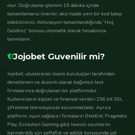
olur. Doğrulama işlemini 15 dakika içinde
tamamlamanız önerilir; aksi halde yeni bir kod talep
edebilirsiniz. Aktivasyon tamamlandığında “Hoş
Geldiniz” bonusu otomatik olarak hesabınıza
tanımlanır.
Jojobet Guvenilir mi?
Jojobet, uluslararası lisans kuruluşları tarafından
denetlenen ve düzenli olarak bağımsız test
firmalarınca doğrulanan bir platformdur.
Kullanıcıların kişisel ve finansal verileri 256 bit SSL
şifreleme teknolojisiyle korunmaktadır. Ayrıca
platform, oyun sağlayıcı firmaların (NetEnt, Pragmatic
Play, Evolution Gaming gibi) lisanslı oyunlarını
barındırdığı için şeffaflık ve adillik konusunda üst