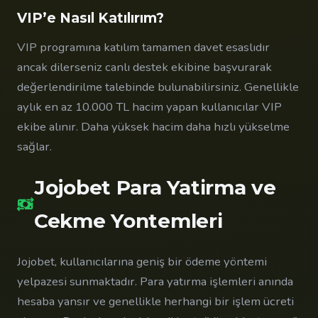
VIP’e Nasıl Katılırım?
VIP programına katılım tamamen davet esaslıdır
ancak dilerseniz canlı destek ekibine başvurarak
değerlendirilme talebinde bulunabilirsiniz. Genellikle
aylık en az 10.000 TL hacim yapan kullanıcılar VIP
ekibe alınır. Daha yüksek hacim daha hızlı yükselme
sağlar.
Jojobet Para Yatirma ve
Cekme Yontemleri
Jojobet, kullanıcılarına geniş bir ödeme yöntemi
yelpazesi sunmaktadır. Para yatırma işlemleri anında
hesaba yansır ve genellikle herhangi bir işlem ücreti