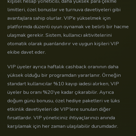
kişisel hesap yöneticisi, daha yüksek para çekme
limitleri, özel bonuslar ve turnuva davetiyeleri gibi
avantajlara sahip olurlar. VIP’e yükselmek için
platformda düzenli oyun oynamak ve belirli bir hacme
ulaşmak gerekir. Sistem, kullanıcı aktivitelerini
otomatik olarak puanlandırır ve uygun kişileri VIP
ekibe davet eder.
VIP üyeler ayrıca haftalık cashback oranının daha
yüksek olduğu bir programdan yararlanır. Örneğin
standart kullanıcılar %10 kayıp iadesi alırken, VIP
üyeler bu oranı %20’ye kadar çıkarabilir. Ayrıca
doğum günü bonusu, özel hediye paketleri ve lüks
etkinlik davetiyeleri de VIP’lere sunulan diğer
fırsatlardır. VIP yöneticiniz ihtiyaçlarınızı anında
karşılamak için her zaman ulaşılabilir durumdadır.