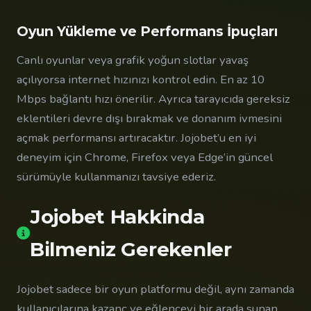
Oyun Yükleme ve Performans İpuçları
Canlı oyunlar veya grafik yoğun slotlar yavaş
açılıyorsa internet hızınızı kontrol edin. En az 10
Mbps bağlantı hızı önerilir. Ayrıca tarayıcıda gereksiz
eklentileri devre dışı bırakmak ve donanım ivmesini
açmak performansı artıracaktır. Jojobet’u en iyi
deneyim için Chrome, Firefox veya Edge’in güncel
sürümüyle kullanmanızı tavsiye ederiz.
Jojobet Hakkinda
Bilmeniz Gerekenler
Jojobet sadece bir oyun platformu değil, aynı zamanda
kullanıcılarına kazanç ve eğlenceyi bir arada sunan