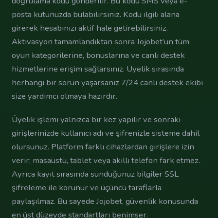
doğrulama kodu gönderilir. Bu kodu SMS veya e-
posta kutunuzda bulabilirsiniz. Kodu ilgili alana
girerek hesabınızı aktif hale getirebilirsiniz.
Aktivasyon tamamlandıktan sonra Jojobet’un tüm
oyun kategorilerine, bonuslarına ve canlı destek
hizmetlerine erişim sağlarsınız. Üyelik sırasında
herhangi bir sorun yaşarsanız 7/24 canlı destek ekibi
size yardımcı olmaya hazırdır.
Üyelik işlemi yalnızca bir kez yapılır ve sonraki
girişlerinizde kullanıcı adı ve şifrenizle sisteme dahil
olursunuz. Platform farklı cihazlardan girişlere izin
verir; masaüstü, tablet veya akıllı telefon fark etmez.
Ayrıca kayıt sırasında sunduğunuz bilgiler SSL
şifreleme ile korunur ve üçüncü taraflarla
paylaşılmaz. Bu sayede Jojobet, güvenlik konusunda
en üst düzeyde standartları benimser.