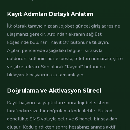
Kayıt Adımları Detaylı Anlatım
İlk olarak tarayıcınızdan Jojobet güncel giriş adresine
ulaşmanız gerekir. Ardından ekranın sağ üst
köşesinde bulunan “Kayıt Ol” butonuna tıklayın.
Açılan pencerede aşağıdaki bilgileri sırasıyla
doldurun: kullanıcı adı, e-posta, telefon numarası, şifre
ve şifre tekrarı. Son olarak “Kaydol” butonuna
tıklayarak başvurunuzu tamamlayın.
Doğrulama ve Aktivasyon Süreci
Kayıt başvurusu yaptıktan sonra Jojobet sistemi
tarafından size bir doğrulama kodu iletilir. Bu kod
genellikle SMS yoluyla gelir ve 6 haneli bir sayıdan
oluşur. Kodu girdikten sonra hesabınız anında aktif