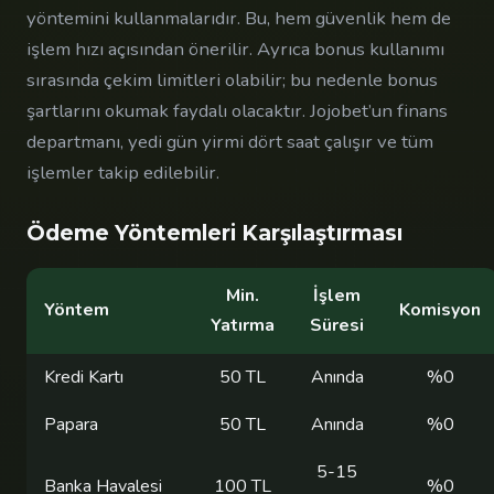
yöntemini kullanmalarıdır. Bu, hem güvenlik hem de
işlem hızı açısından önerilir. Ayrıca bonus kullanımı
sırasında çekim limitleri olabilir; bu nedenle bonus
şartlarını okumak faydalı olacaktır. Jojobet’un finans
departmanı, yedi gün yirmi dört saat çalışır ve tüm
işlemler takip edilebilir.
Ödeme Yöntemleri Karşılaştırması
Min.
İşlem
Yöntem
Komisyon
Yatırma
Süresi
Kredi Kartı
50 TL
Anında
%0
Papara
50 TL
Anında
%0
5-15
Banka Havalesi
100 TL
%0