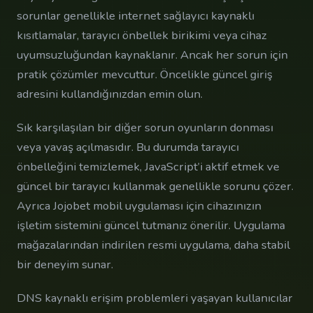
sorunlar genellikle internet sağlayıcı kaynaklı
kısıtlamalar, tarayıcı önbellek birikimi veya cihaz
uyumsuzluğundan kaynaklanır. Ancak her sorun için
pratik çözümler mevcuttur. Öncelikle güncel giriş
adresini kullandığınızdan emin olun.
Sık karşılaşılan bir diğer sorun oyunların donması
veya yavaş açılmasıdır. Bu durumda tarayıcı
önbelleğini temizlemek, JavaScript’i aktif etmek ve
güncel bir tarayıcı kullanmak genellikle sorunu çözer.
Ayrıca Jojobet mobil uygulaması için cihazınızın
işletim sistemini güncel tutmanız önerilir. Uygulama
mağazalarından indirilen resmi uygulama, daha stabil
bir deneyim sunar.
DNS kaynaklı erişim problemleri yaşayan kullanıcılar