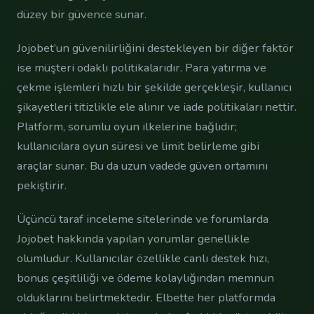
düzey bir güvence sunar.
Jojobet’un güvenilirliğini destekleyen bir diğer faktör
ise müşteri odaklı politikalarıdır. Para yatırma ve
çekme işlemleri hızlı bir şekilde gerçekleşir, kullanıcı
şikayetleri titizlikle ele alınır ve iade politikaları nettir.
Platform, sorumlu oyun ilkelerine bağlıdır;
kullanıcılara oyun süresi ve limit belirleme gibi
araçlar sunar. Bu da uzun vadede güven ortamını
pekiştirir.
Üçüncü taraf inceleme sitelerinde ve forumlarda
Jojobet hakkında yapılan yorumlar genellikle
olumludur. Kullanıcılar özellikle canlı destek hızı,
bonus çeşitliliği ve ödeme kolaylığından memnun
olduklarını belirtmektedir. Elbette her platformda