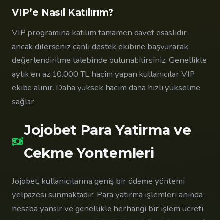
VIP’e Nasıl Katılırım?
VIP programına katılım tamamen davet esaslıdır
ancak dilerseniz canlı destek ekibine başvurarak
değerlendirilme talebinde bulunabilirsiniz. Genellikle
aylık en az 10.000 TL hacim yapan kullanıcılar VIP
ekibe alınır. Daha yüksek hacim daha hızlı yükselme
sağlar.
Jojobet Para Yatirma ve
Cekme Yontemleri
Jojobet, kullanıcılarına geniş bir ödeme yöntemi
yelpazesi sunmaktadır. Para yatırma işlemleri anında
hesaba yansır ve genellikle herhangi bir işlem ücreti