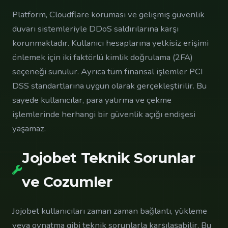
Platform, Cloudflare koruması ve gelişmiş güvenlik
duvarı sistemleriyle DDoS saldırılarına karşı
korunmaktadır. Kullanıcı hesaplarına yetkisiz erişimi
önlemek için iki faktörlü kimlik doğrulama (2FA)
seçeneği sunulur. Ayrıca tüm finansal işlemler PCI
DSS standartlarına uygun olarak gerçekleştirilir. Bu
sayede kullanıcılar, para yatırma ve çekme
işlemlerinde herhangi bir güvenlik açığı endişesi
yaşamaz.
Jojobet Teknik Sorunlar
ve Cozumler
Jojobet kullanıcıları zaman zaman bağlantı, yükleme
veya oynatma gibi teknik sorunlarla karşılaşabilir. Bu