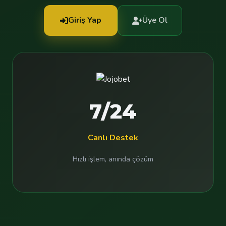
Giriş Yap
Üye Ol
7/24
Canlı Destek
Hızlı işlem, anında çözüm