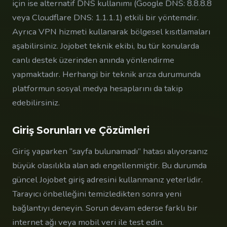
için ise alternatif DNS kullanımı (Google DNS: 8.8.8.8
veya Cloudflare DNS: 1.1.1.1) etkili bir yöntemdir.
Ayrıca VPN hizmeti kullanarak bölgesel kısıtlamaları
aşabilirsiniz. Jojobet teknik ekibi, bu tür konularda
canlı destek üzerinden anında yönlendirme
yapmaktadır. Herhangi bir teknik arıza durumunda
platformun sosyal medya hesaplarını da takip
edebilirsiniz.
Giriş Sorunları ve Çözümleri
Giriş yaparken “sayfa bulunamadı” hatası alıyorsanız
büyük olasılıkla alan adı engellenmiştir. Bu durumda
güncel Jojobet giriş adresini kullanmanız yeterlidir.
Tarayıcı önbelleğini temizledikten sonra yeni
bağlantıyı deneyin. Sorun devam ederse farklı bir
internet ağı veya mobil veri ile test edin.