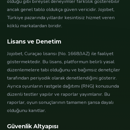
olduğu gibi bireysel deneyimler farklılık gösterebilir
ancak genel tablo oldukça güven vericidir. Jojobet,
Türkiye pazarında yıllardır kesintisiz hizmet veren
köklü markalardan biridir.
Lisans ve Denetim
Jojobet, Curaçao lisansı (No. 1668/JAZ) ile faaliyet
göstermektedir. Bu lisans, platformun belirli yasal
düzenlemelere tabi olduğunu ve bağımsız denetçiler
tarafından periyodik olarak denetlendiğini gösterir.
Ayrıca oyunların rastgele dağıtımı (RNG) konusunda
düzenli testler yapılır ve raporlar yayımlanır. Bu
raporlar, oyun sonuçlarının tamamen şansa dayalı
olduğunu kanıtlar.
Güvenlik Altyapısı