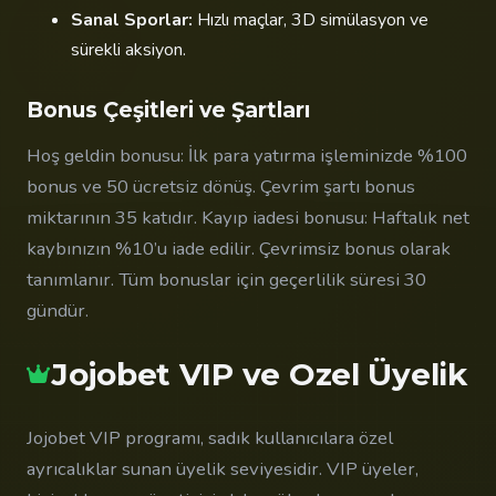
Sanal Sporlar:
Hızlı maçlar, 3D simülasyon ve
sürekli aksiyon.
Bonus Çeşitleri ve Şartları
Hoş geldin bonusu: İlk para yatırma işleminizde %100
bonus ve 50 ücretsiz dönüş. Çevrim şartı bonus
miktarının 35 katıdır. Kayıp iadesi bonusu: Haftalık net
kaybınızın %10’u iade edilir. Çevrimsiz bonus olarak
tanımlanır. Tüm bonuslar için geçerlilik süresi 30
gündür.
Jojobet VIP ve Ozel Üyelik
Jojobet VIP programı, sadık kullanıcılara özel
ayrıcalıklar sunan üyelik seviyesidir. VIP üyeler,