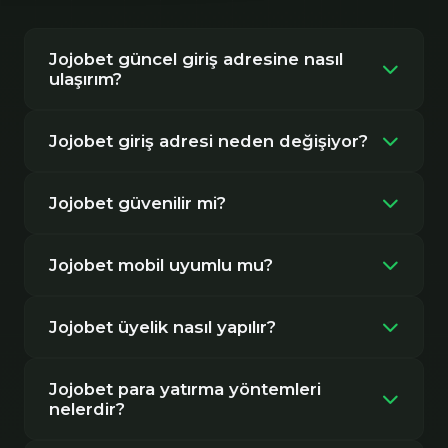
Jojobet güncel giriş adresine nasıl
ulaşırım?
Jojobet güncel giriş adresini bu sayfadaki
Jojobet giriş adresi neden değişiyor?
bilgilendirme içeriğinden takip edebilirsiniz. Adres
değişimlerini anlık olarak buradan izleyebilirsiniz.
BTK düzenlemeleri kapsamında yasal altyapı
Jojobet güvenilir mi?
değişiklikleri yaşanmaktadır. Alan adı değişimi
kullanıcıların hesap bakiyesini veya verilerini
Evet, Jojobet uluslararası lisanslı ve denetlenen bir
etkilemez. Platform, kullanıcılarına her zaman
Jojobet mobil uyumlu mu?
platformdur. SSL şifreleme, 2FA güvenlik önlemleri
alternatif bağlantılar sunar.
ve sorumlu oyun politikaları ile yüksek güvenlik
Jojobet, iOS ve Android işletim sistemleri için
standartlarında hizmet vermektedir.
Jojobet üyelik nasıl yapılır?
native mobil uygulama sunar. Ayrıca mobil tarayıcı
üzerinden de tam uyumlu bir deneyim sağlanır.
Jojobet resmi sitesinde kayıt formunu doldurun ve
Jojobet para yatırma yöntemleri
SMS ile gelen doğrulama kodunu girerek hesabınızı
nelerdir?
aktif edin. İşlem birkaç dakika sürer.