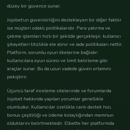
düzey bir güvence sunar.
Jojobet’un güvenilirliğini destekleyen bir diğer faktör
ise müşteri odaklı politikalarıdır. Para yatırma ve
çekme işlemleri hızlı bir şekilde gerçekleşir, kullanıcı
şikayetleri titizlikle ele alınır ve iade politikaları nettir.
Platform, sorumlu oyun ilkelerine bağlıdır;
kullanıcılara oyun süresi ve limit belirleme gibi
araçlar sunar. Bu da uzun vadede güven ortamını
pekiştirir.
Üçüncü taraf inceleme sitelerinde ve forumlarda
Jojobet hakkında yapılan yorumlar genellikle
olumludur. Kullanıcılar özellikle canlı destek hızı,
bonus çeşitliliği ve ödeme kolaylığından memnun
olduklarını belirtmektedir. Elbette her platformda