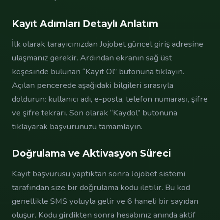
Kayıt Adımları Detaylı Anlatım
İlk olarak tarayıcınızdan Jojobet güncel giriş adresine
ulaşmanız gerekir. Ardından ekranın sağ üst
köşesinde bulunan “Kayıt Ol” butonuna tıklayın.
Açılan pencerede aşağıdaki bilgileri sırasıyla
doldurun: kullanıcı adı, e-posta, telefon numarası, şifre
ve şifre tekrarı. Son olarak “Kaydol” butonuna
tıklayarak başvurunuzu tamamlayın.
Doğrulama ve Aktivasyon Süreci
Kayıt başvurusu yaptıktan sonra Jojobet sistemi
tarafından size bir doğrulama kodu iletilir. Bu kod
genellikle SMS yoluyla gelir ve 6 haneli bir sayıdan
oluşur. Kodu girdikten sonra hesabınız anında aktif