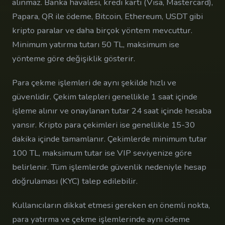
alınmaz. Banka havalesi, kredi kartı (Visa, Mastercard),
Papara, QR ile ödeme, Bitcoin, Ethereum, USDT gibi
kripto paralar ve daha birçok yöntem mevcuttur.
Minimum yatırma tutarı 50 TL, maksimum ise
yönteme göre değişiklik gösterir.
Para çekme işlemleri de aynı şekilde hızlı ve
güvenlidir. Çekim talepleri genellikle 1 saat içinde
işleme alınır ve onaylanan tutar 24 saat içinde hesaba
yansır. Kripto para çekimleri ise genellikle 15-30
dakika içinde tamamlanır. Çekimlerde minimum tutar
100 TL, maksimum tutar ise VIP seviyenize göre
belirlenir. Tüm işlemlerde güvenlik nedeniyle hesap
doğrulaması (KYC) talep edilebilir.
Kullanıcıların dikkat etmesi gereken en önemli nokta,
para yatırma ve çekme işlemlerinde aynı ödeme