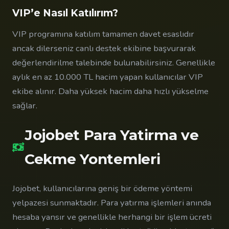
VIP’e Nasıl Katılırım?
VIP programına katılım tamamen davet esaslıdır
ancak dilerseniz canlı destek ekibine başvurarak
değerlendirilme talebinde bulunabilirsiniz. Genellikle
aylık en az 10.000 TL hacim yapan kullanıcılar VIP
ekibe alınır. Daha yüksek hacim daha hızlı yükselme
sağlar.
Jojobet Para Yatirma ve
Cekme Yontemleri
Jojobet, kullanıcılarına geniş bir ödeme yöntemi
yelpazesi sunmaktadır. Para yatırma işlemleri anında
hesaba yansır ve genellikle herhangi bir işlem ücreti