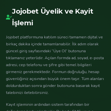
Jojobet Üyelik ve Kayit
İşlemi
Jojobet platformuna katılım süreci tamamen dijital ve
birkaç dakika içinde tamamlanabilir. İlk adım olarak
güncel giriş sayfasındaki “Üye Ol” butonuna
tıklamanız yeterlidir. Açılan formda ad, soyad, e-posta
adresi, cep telefonu ve şifre gibi temel bilgileri
girmeniz gerekmektedir. Formun doğruluğu, hesap
güvenliğiniz açısından büyük önem taşır. Tüm alanları
doldurduktan sonra gönder butonuna basarak kayıt
talebinizi iletebilirsiniz.
Kayıt işleminin ardından sistem tarafından bir